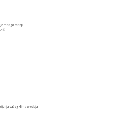
e je mnogo manji,
liš!
 grijanja vašeg klima uređaja.