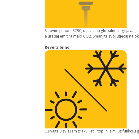
S novim plinom R290, utjecaj na globalno zagrijavanj
a uređaj emitira malo CO2. Smanjite svoj utjecaj na oko
Reverzibilno
Uživajte u svježem zraku ljeti i toplini zimi uz funkciju