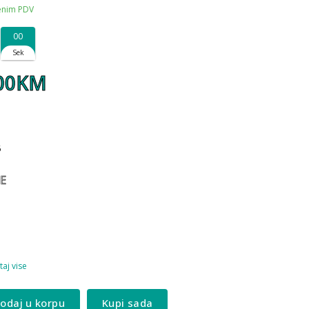
čenim PDV
00
Sek
,00KM
6
E
taj vise
odaj u korpu
Kupi sada