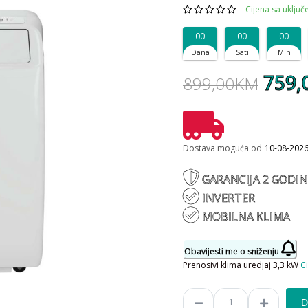
Cijena sa uklju
00
00
00
Dana
Sati
Min
759
899,00KM
Dostava moguća od
10-08-202
GARANCIJA 2 GODIN
INVERTER
MOBILNA KLIMA
Obavijesti me o sniženju
Prenosivi klima uredjaj 3,3 kW
Ci
D