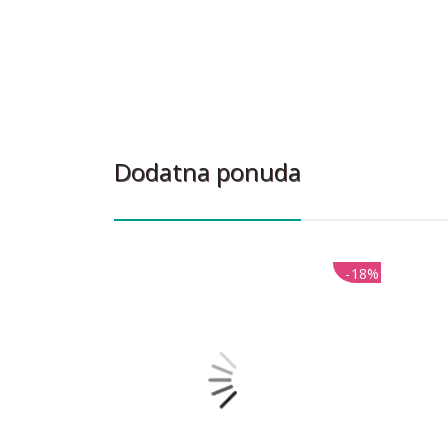
Dodatna ponuda
-18%
-18%