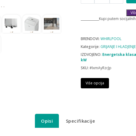
Vib
____________Kupi putem socijalnih
BRENDOVI:
WHIRLPOOL
Kategorije:
GRIJANJE I HLADJENJE
IZDVOJENO:
Energetska klasa
kW
SKU:
#IxmAyRzcJp
Više opcija
Opisi
Specifikacije