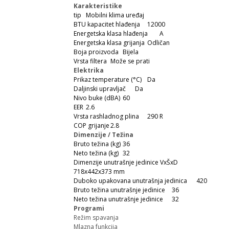
Karakteristike
tip
Mobilni klima uređaj
BTU kapacitet hlađenja
12000
Energetska klasa hlađenja
A
Energetska klasa grijanja
Odličan
Boja proizvoda
Bijela
Vrsta filtera
Može se prati
Elektrika
Prikaz temperature (°C)
Da
Daljinski upravljač
Da
Nivo buke (dBA)
60
EER
2.6
Vrsta rashladnog plina
290 R
COP grijanje
2.8
Dimenzije / Težina
Bruto težina (kg)
36
Neto težina (kg)
32
Dimenzije unutrašnje jedinice VxŠxD
718x442x373 mm
Duboko upakovana unutrašnja jedinica
420
Bruto težina unutrašnje jedinice
36
Neto težina unutrašnje jedinice
32
Programi
Režim spavanja
Mlazna funkcija