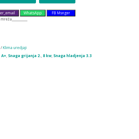
er_email
WhatsApp
FB Msnger
 mreža__________
/
Klima uredjaji
 A+
,
Snaga grijanja 2.
,
8 kw
,
Snaga hladjenja 3.3