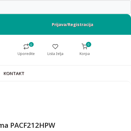
Prijava/Registracija
0
0
Uporedite
Lista želja
Korpa
KONTAKT
ima PACF212HPW