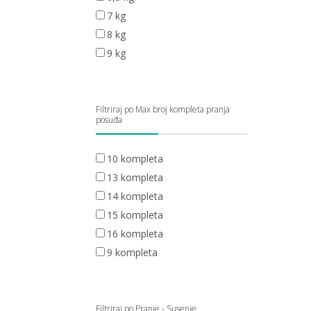
7 kg
8 kg
9 kg
Filtriraj po Max broj kompleta pranja
posuđa
10 kompleta
13 kompleta
14 kompleta
15 kompleta
16 kompleta
9 kompleta
Filtriraj po Pranje - Susenje