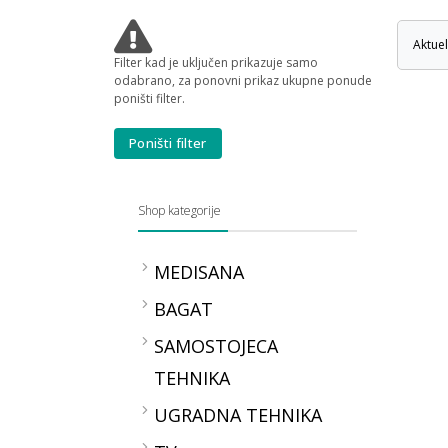
Aktue
Filter kad je uključen prikazuje samo
odabrano, za ponovni prikaz ukupne ponude
poništi filter.
Poništi filter
Shop kategorije
MEDISANA
Kontrola zdravlja
BAGAT
TLAKOMJERI MEDISANA
SAMOSTOJECA
OKSIMETRI MEDISANA
TEHNIKA
TERMOMETRI
MEDISANA
Peci
UGRADNA TEHNIKA
VAGE MEDISANA
Bojleri
2in1