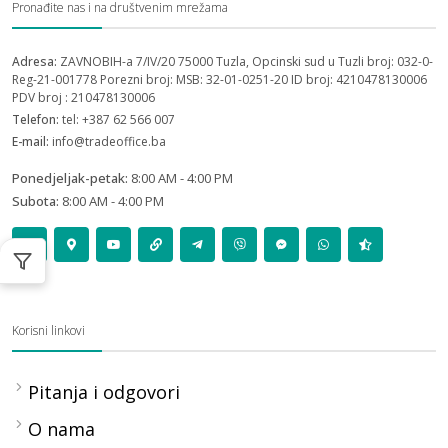
Pronađite nas i na društvenim mrežama
Adresa:
ZAVNOBIH-a 7/IV/20 75000 Tuzla, Opcinski sud u Tuzli broj: 032-0-
Reg-21-001778 Porezni broj: MSB: 32-01-0251-20 ID broj: 4210478130006
PDV broj : 210478130006
Telefon:
tel: +387 62 566 007
E-mail:
info@tradeoffice.ba
Ponedjeljak-petak:
8:00 AM - 4:00 PM
Subota:
8:00 AM - 4:00 PM
Korisni linkovi
Pitanja i odgovori
O nama