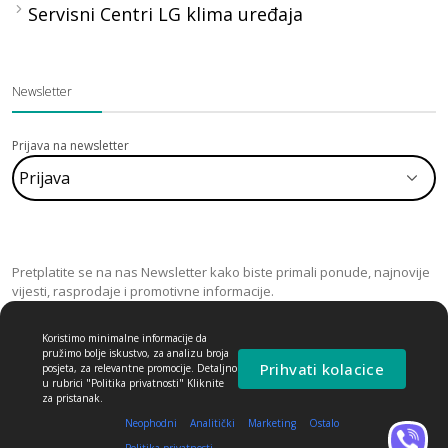
Servisni Centri LG klima uređaja
Newsletter
Prijava na newsletter
Pretplatite se na nas Newsletter kako biste primali ponude, najnovije
vijesti, rasprodaje i promotivne informacije.
Koristimo minimalne informacije da
pružimo bolje iskustvo, za analizu broja
Prihvati kolacice
posjeta, za relevantne promocije. Detaljno
u rubrici "Politika privatnosti" Kliknite
za pristanak.
Neophodni
Analitički
Marketing
Ostalo