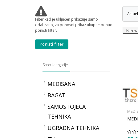
Aktue
Filter kad je uključen prikazuje samo
odabrano, za ponovni prikaz ukupne ponude
poništi filter.
Nema 
Poništi filter
Shop kategorije
MEDISANA
Kontrola zdravlja
BAGAT
TLAKOMJERI MEDISANA
SAMOSTOJECA
OKSIMETRI MEDISANA
MEDI
TEHNIKA
TERMOMETRI
MEDI
MEDISANA
Peci
UGRADNA TEHNIKA
VAGE MEDISANA
Bojleri
2in1