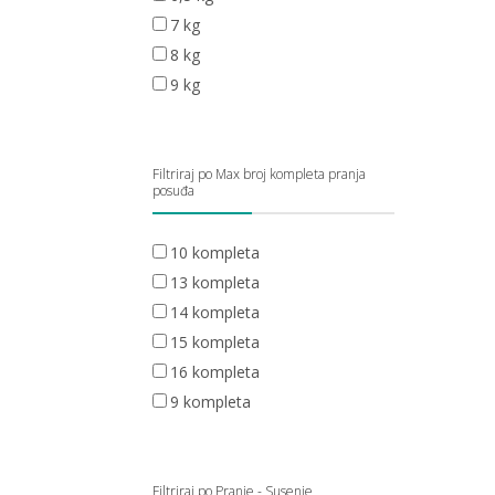
7 kg
8 kg
9 kg
Filtriraj po Max broj kompleta pranja
posuđa
10 kompleta
13 kompleta
14 kompleta
15 kompleta
16 kompleta
9 kompleta
Filtriraj po Pranje - Susenje