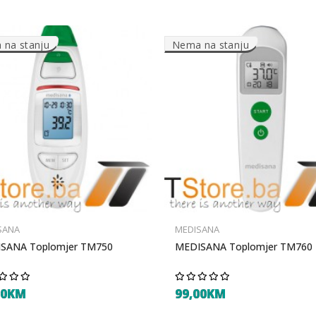
na stanju
Nema na stanju
SANA
MEDISANA
SANA Toplomjer TM750
MEDISANA Toplomjer TM760
00KM
99,00KM