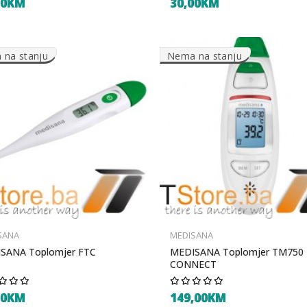
00KM
30,00KM
na stanju
Nema na stanju
SANA
MEDISANA
SANA Toplomjer FTC
MEDISANA Toplomjer TM750
CONNECT
00KM
149,00KM