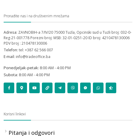
Pronađite nas i na društvenim mrežama
Adresa:
ZAVNOBIH-a 7/IV/20 75000 Tuzla, Opcinski sud u Tuzli broj: 032-0-
Reg-21-001778 Porezni broj: MSB: 32-01-0251-20 ID broj: 4210478130006
PDV broj : 210478130006
Telefon:
tel: +387 62 566 007
E-mail:
info@tradeoffice.ba
Ponedjeljak-petak:
8:00 AM - 4:00 PM
Subota:
8:00 AM - 4:00 PM
Korisni linkovi
Pitanja i odgovori