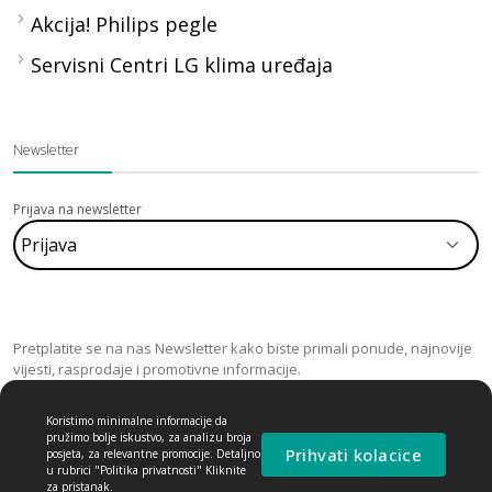
Akcija! Philips pegle
Servisni Centri LG klima uređaja
Newsletter
Prijava na newsletter
Pretplatite se na nas Newsletter kako biste primali ponude, najnovije
vijesti, rasprodaje i promotivne informacije.
Koristimo minimalne informacije da
pružimo bolje iskustvo, za analizu broja
Prihvati kolacice
posjeta, za relevantne promocije. Detaljno
u rubrici "Politika privatnosti" Kliknite
za pristanak.