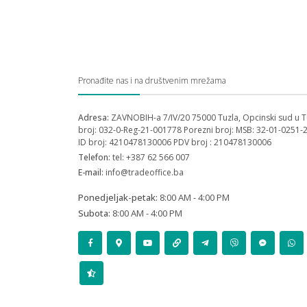
Pronađite nas i na društvenim mrežama
Adresa:
ZAVNOBIH-a 7/IV/20 75000 Tuzla, Opcinski sud u T
broj: 032-0-Reg-21-001778 Porezni broj: MSB: 32-01-0251-
ID broj: 4210478130006 PDV broj : 210478130006
Telefon:
tel: +387 62 566 007
E-mail:
info@tradeoffice.ba
Ponedjeljak-petak:
8:00 AM - 4:00 PM
Subota:
8:00 AM - 4:00 PM