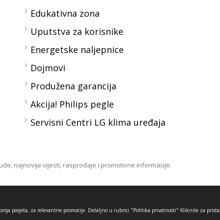
Edukativna zona
Uputstva za korisnike
Energetske naljepnice
Dojmovi
Produžena garancija
Akcija! Philips pegle
Servisni Centri LG klima uređaja
de, najnovije vijesti, rasprodaje i promotivne informacije.
oja posjeta, za relevantne promocije. Detaljno u rubrici "Politika privatnosti" Kliknite za prist