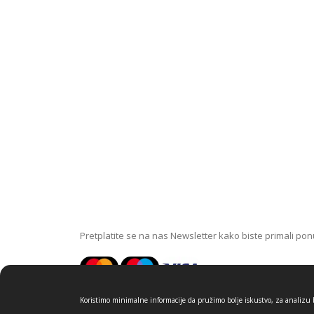
Pretplatite se na nas Newsletter kako biste primali ponu
Koristimo minimalne informacije da pružimo bolje iskustvo, za analizu br