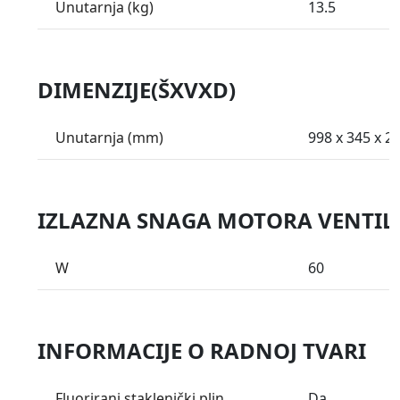
Unutarnja (kg)
13.5
DIMENZIJE(ŠXVXD)
Unutarnja (mm)
998 x 345 x 2
IZLAZNA SNAGA MOTORA VENTIL
W
60
INFORMACIJE O RADNOJ TVARI
Fluorirani staklenički plin
Da