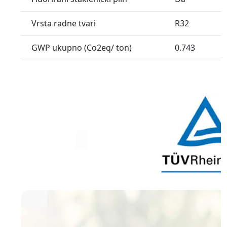
Vrsta radne tvari
R32
GWP ukupno (Co2eq/ ton)
0.743
Previous
Čist 
Uklanja 99,99%* bakte