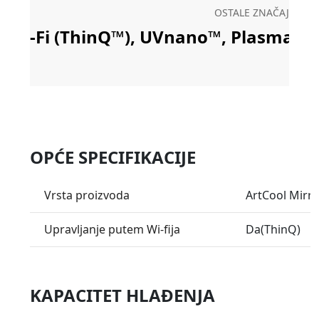
OSTALE ZNAČAJKE
Wi-Fi (ThinQ™), UVnano™, Plasmaster 
OPĆE SPECIFIKACIJE
Vrsta proizvoda
ArtCool Mirr
Upravljanje putem Wi-fija
Da(ThinQ)
KAPACITET HLAĐENJA