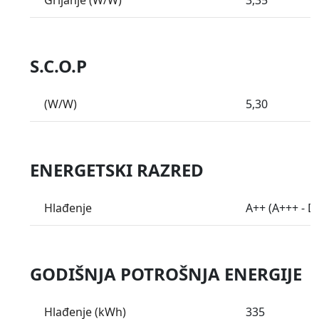
Grijanje (W/W)
3,35
S.C.O.P
(W/W)
5,30
ENERGETSKI RAZRED
Hlađenje
A++ (A+++ - D 
GODIŠNJA POTROŠNJA ENERGIJE
Hlađenje (kWh)
335