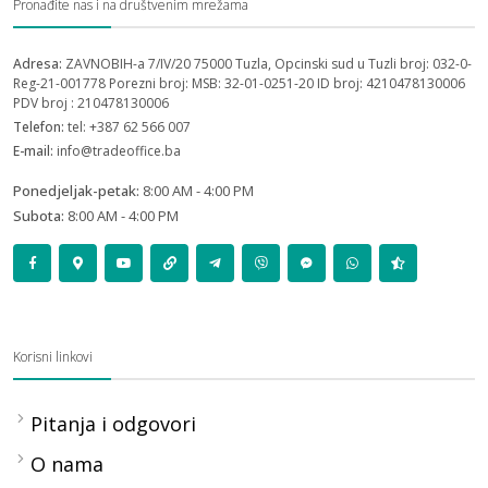
Pronađite nas i na društvenim mrežama
Adresa:
ZAVNOBIH-a 7/IV/20 75000 Tuzla, Opcinski sud u Tuzli broj: 032-0-
Reg-21-001778 Porezni broj: MSB: 32-01-0251-20 ID broj: 4210478130006
PDV broj : 210478130006
Telefon:
tel: +387 62 566 007
E-mail:
info@tradeoffice.ba
Ponedjeljak-petak:
8:00 AM - 4:00 PM
Subota:
8:00 AM - 4:00 PM
Korisni linkovi
Pitanja i odgovori
O nama