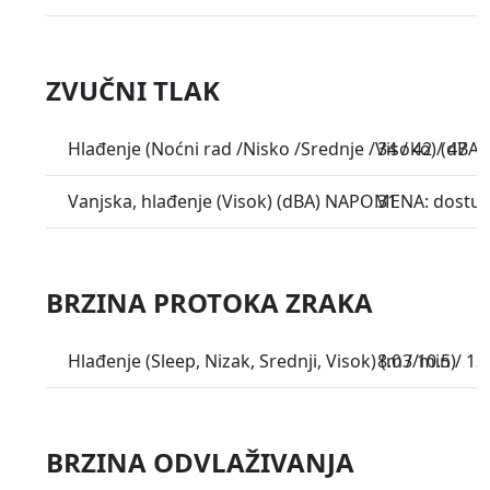
ZVUČNI TLAK
Hlađenje (Noćni rad /Nisko /Srednje /Visoko) (dBA)
34 / 42 / 47
Vanjska, hlađenje (Visok) (dBA) NAPOMENA: dostup
31
BRZINA PROTOKA ZRAKA
Hlađenje (Sleep, Nizak, Srednji, Visok) (m3/min)
8.0 / 10.5 / 13
BRZINA ODVLAŽIVANJA