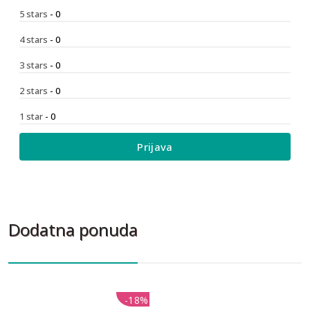
5 stars
- 0
4 stars
- 0
3 stars
- 0
2 stars
- 0
1 star
- 0
Prijava
Dodatna ponuda
-18%
-18%