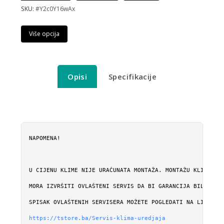
SKU:
#Y2c0Y16wAx
Više opcija
Opisi
Specifikacije
NAPOMENA!

U CIJENU KLIME NIJE URAČUNATA MONTAŽA. MONTAŽU KLIME

MORA IZVRŠITI OVLAŠTENI SERVIS DA BI GARANCIJA BILA VALI
https://tstore.ba/Servis-klima-uredjaja