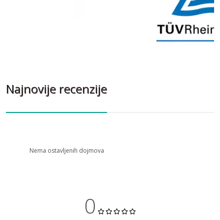
Plasmaster™Ionizer+
Previous
Eliminira
bakterije u
vašem pros
Najnovije recenzije
Uklanja 99%* ljepljivih bakterija
mirise**.
Nema ostavljenih dojmova
0