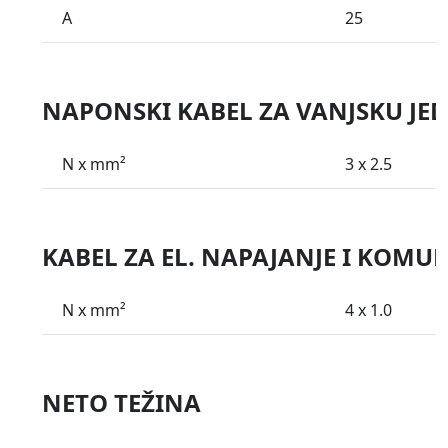
A
25
NAPONSKI KABEL ZA VANJSKU JE
N x mm²
3 x 2.5
KABEL ZA EL. NAPAJANJE I KOMUN
N x mm²
4 x 1.0
NETO TEŽINA