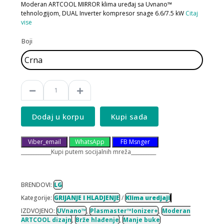
Moderan ARTCOOL MIRROR klima uređaj sa Uvnano™
tehnologijom, DUAL Inverter kompresor snage 6.6/7.5 kW
Citaj
vise
Boji
Dodaj u korpu
Kupi sada
Viber_email
WhatsApp
FB Msnger
____________Kupi putem socijalnih mreža__________
BRENDOVI:
LG
Kategorije:
GRIJANJE I HLADJENJE
/
Klima uredjaji
IZDVOJENO:
UVnano™
,
Plasmaster™Ionizer+
,
Moderan
ARTCOOL dizajn
,
Brže hlađenje
,
Manje buke