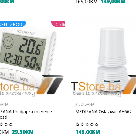
,00KM
149,00KM
169,00KM
SEN IZBOR
-25%
SANA
MEDISANA
SANA Uredjaj za mjerenje
MEDISANA Ovlazivac AH662
osti
29,50KM
149,00KM
50KM