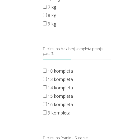
7 kg
8 kg
9 kg
Filtriraj po Max broj kompleta pranja
posuđa
10 kompleta
13 kompleta
14 kompleta
15 kompleta
16 kompleta
9 kompleta
Filtriraj po Pranje - Susenje