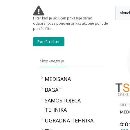
Aktue
Filter kad je uključen prikazuje samo
odabrano, za ponovni prikaz ukupne ponude
poništi filter.
Poništi filter
Shop kategorije
MEDISANA
Kontrola zdravlja
BAGAT
TLAKOMJERI MEDISANA
SAMOSTOJECA
OKSIMETRI MEDISANA
MEDI
TEHNIKA
TERMOMETRI
MEDI
MEDISANA
Peci
UGRADNA TEHNIKA
VAGE MEDISANA
Bojleri
2in1