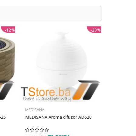
-12%
-20%
MEDISANA
625
MEDISANA Aroma difuzor AD620