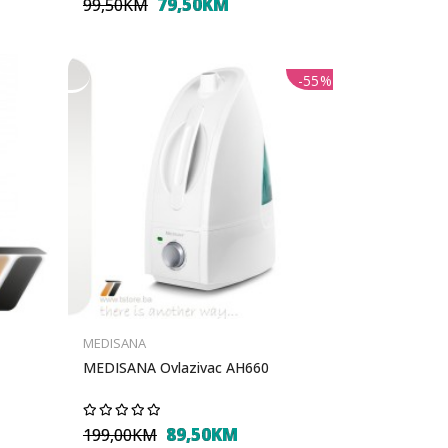
79,50KM
99,50KM
-55%
MEDISANA
MEDISANA Ovlazivac AH660
89,50KM
199,00KM