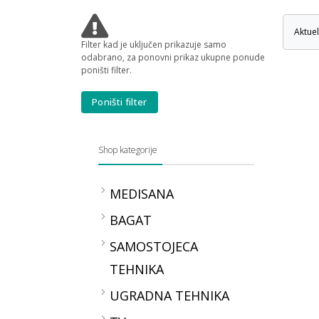
Aktue
Filter kad je uključen prikazuje samo
odabrano, za ponovni prikaz ukupne ponude
poništi filter.
Poništi filter
Shop kategorije
MEDISANA
Kontrola zdravlja
BAGAT
TLAKOMJERI MEDISANA
SAMOSTOJECA
OKSIMETRI MEDISANA
TEHNIKA
TERMOMETRI
MEDISANA
Peci
UGRADNA TEHNIKA
VAGE MEDISANA
Bojleri
2in1