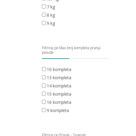
7 kg
8 kg
9 kg
Filtriraj po Max broj kompleta pranja
posuđa
10 kompleta
13 kompleta
14 kompleta
15 kompleta
16 kompleta
9 kompleta
Filtriraj po Pranje - Susenje