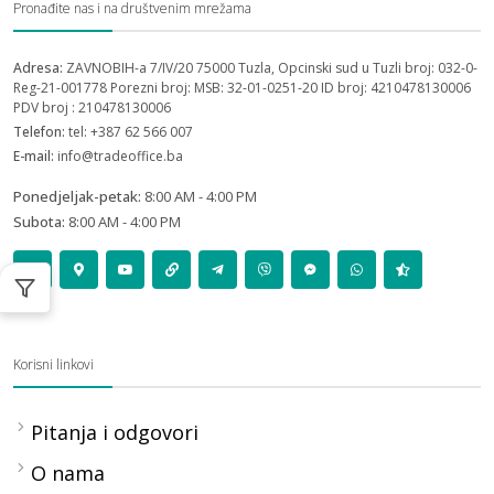
Pronađite nas i na društvenim mrežama
Adresa:
ZAVNOBIH-a 7/IV/20 75000 Tuzla, Opcinski sud u Tuzli broj: 032-0-
Reg-21-001778 Porezni broj: MSB: 32-01-0251-20 ID broj: 4210478130006
PDV broj : 210478130006
Telefon:
tel: +387 62 566 007
E-mail:
info@tradeoffice.ba
Ponedjeljak-petak:
8:00 AM - 4:00 PM
Subota:
8:00 AM - 4:00 PM
Korisni linkovi
Pitanja i odgovori
O nama