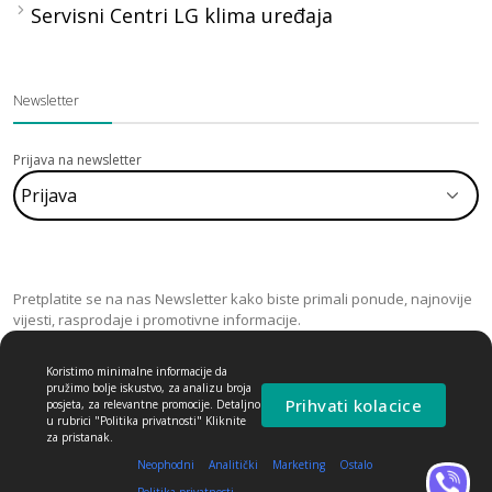
Servisni Centri LG klima uređaja
Newsletter
Prijava na newsletter
Pretplatite se na nas Newsletter kako biste primali ponude, najnovije
vijesti, rasprodaje i promotivne informacije.
Koristimo minimalne informacije da
pružimo bolje iskustvo, za analizu broja
Prihvati kolacice
posjeta, za relevantne promocije. Detaljno
u rubrici "Politika privatnosti" Kliknite
za pristanak.
Neophodni
Analitički
Marketing
Ostalo