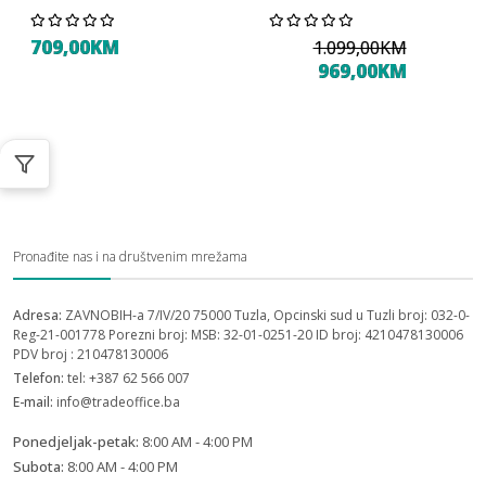
709,00KM
1.099,00KM
969,00KM
Pronađite nas i na društvenim mrežama
Adresa:
ZAVNOBIH-a 7/IV/20 75000 Tuzla, Opcinski sud u Tuzli broj: 032-0-
Reg-21-001778 Porezni broj: MSB: 32-01-0251-20 ID broj: 4210478130006
PDV broj : 210478130006
Telefon:
tel: +387 62 566 007
E-mail:
info@tradeoffice.ba
Ponedjeljak-petak:
8:00 AM - 4:00 PM
Subota:
8:00 AM - 4:00 PM