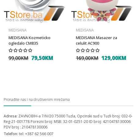
MEDISANA
MEDISANA
MEDISANA Kozmeticko
MEDISANA Masazer za
ogledalo CM835
celulit AC900
79,50KM
129,00KM
99,00KM
169,00KM
Pronađite nas i na društvenim mrežama
Adresa:
ZAVNOBIH-a 7/IV/20 75000 Tuzla, Opcinski sud u Tuzli broj: 032-0-
Reg-21-001778 Porezni broj: MSB: 32-01-0251-20 ID broj: 4210478130006
PDV broj : 210478130006
Telefon:
tel: +387 62 566 007