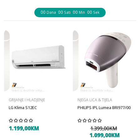
00
00
00
00
Dana
Sati
Min
Sek
GRIJANJE I HLADJENJE
NJEGA LICA & TIJELA
LG Klima S12EC
PHILIPS IPL Lumea BRI977/00
1.199,00KM
1.399,00KM
1.099,00KM