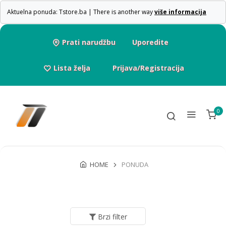
Aktuelna ponuda: Tstore.ba | There is another way
više informacija
Prati narudžbu
Uporedite
Lista želja
Prijava/Registracija
0
HOME
PONUDA
Brzi filter