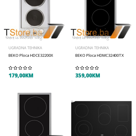
UGRADNA TEHNIKA
UGRADNA TEHNIKA
BEKO Ploca HDCE32200X
BEKO Ploca HDMC32400TX
179,00KM
359,00KM