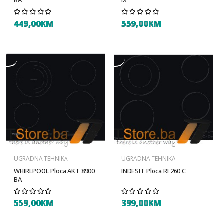
BA
IX
449,00KM
559,00KM
UGRADNA TEHNIKA
UGRADNA TEHNIKA
WHIRLPOOL Ploca AKT 8900
INDESIT Ploca RI 260 C
BA
559,00KM
399,00KM