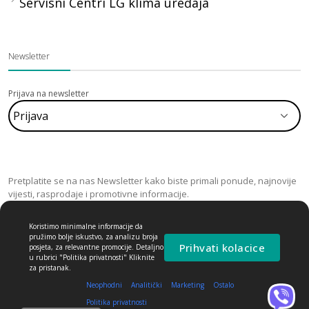
Servisni Centri LG klima uređaja
Newsletter
Prijava na newsletter
Pretplatite se na nas Newsletter kako biste primali ponude, najnovije
vijesti, rasprodaje i promotivne informacije.
Koristimo minimalne informacije da
pružimo bolje iskustvo, za analizu broja
Prihvati kolacice
posjeta, za relevantne promocije. Detaljno
u rubrici "Politika privatnosti" Kliknite
za pristanak.
Neophodni
Analitički
Marketing
Ostalo
Politika privatnosti