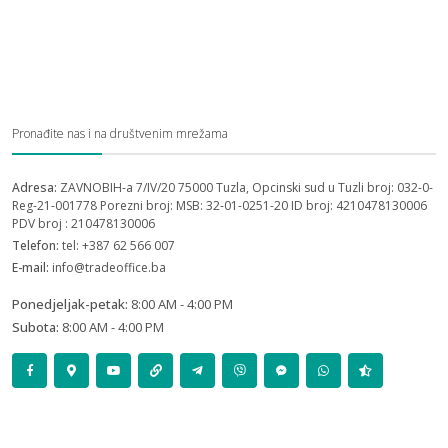
Pronađite nas i na društvenim mrežama
Adresa:
ZAVNOBIH-a 7/IV/20 75000 Tuzla, Opcinski sud u Tuzli broj: 032-0-
Reg-21-001778 Porezni broj: MSB: 32-01-0251-20 ID broj: 4210478130006
PDV broj : 210478130006
Telefon:
tel: +387 62 566 007
E-mail:
info@tradeoffice.ba
Ponedjeljak-petak:
8:00 AM - 4:00 PM
Subota:
8:00 AM - 4:00 PM