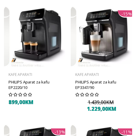
-15%
KAFE APARATI
KAFE APARATI
PHILIPS Aparat za kafu
PHILIPS Aparat za kafu
EP2220/10
EP3347/90
899,00KM
1.439,00KM
1.229,00KM
-13%
-11%