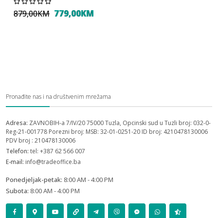
779,00KM
879,00KM
Pronađite nas i na društvenim mrežama
Adresa:
ZAVNOBIH-a 7/IV/20 75000 Tuzla, Opcinski sud u Tuzli broj: 032-0-
Reg-21-001778 Porezni broj: MSB: 32-01-0251-20 ID broj: 4210478130006
PDV broj : 210478130006
Telefon:
tel: +387 62 566 007
E-mail:
info@tradeoffice.ba
Ponedjeljak-petak:
8:00 AM - 4:00 PM
Subota:
8:00 AM - 4:00 PM