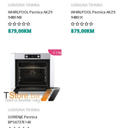
UGRADNA TEHNIKA
UGRADNA TEHNIKA
WHIRLPOOL Pecnica AKZ9
WHIRLPOOL Pecnica AKZ9
9480 NB
9480 IX
879,00KM
879,00KM
-11%
UGRADNA TEHNIKA
GORENJE Pecnica
BPS6737E14X