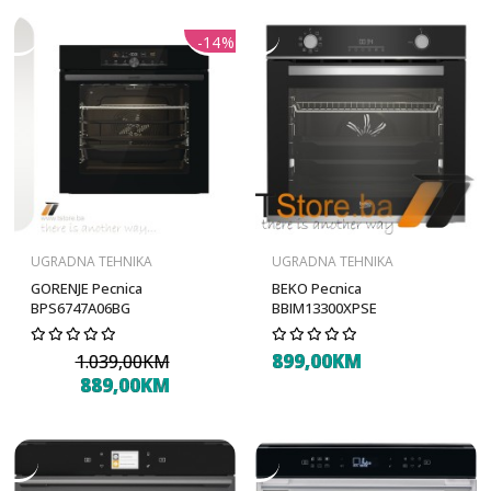
-14%
UGRADNA TEHNIKA
UGRADNA TEHNIKA
GORENJE Pecnica
BEKO Pecnica
BPS6747A06BG
BBIM13300XPSE
899,00KM
1.039,00KM
889,00KM