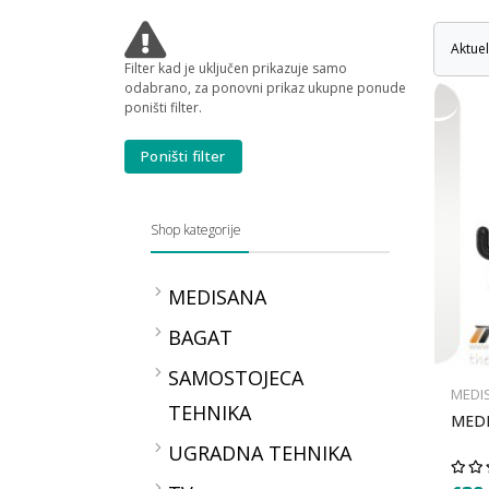
Aktue
Filter kad je uključen prikazuje samo
odabrano, za ponovni prikaz ukupne ponude
poništi filter.
Poništi filter
Shop kategorije
MEDISANA
Kontrola zdravlja
BAGAT
TLAKOMJERI MEDISANA
SAMOSTOJECA
OKSIMETRI MEDISANA
MEDI
TEHNIKA
TERMOMETRI
MEDI
MEDISANA
Peci
UGRADNA TEHNIKA
VAGE MEDISANA
Bojleri
2in1