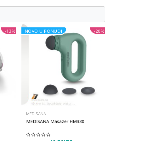
-13%
NOVO U PONUDI
-20%
MEDISANA
MEDISANA Masazer HM330