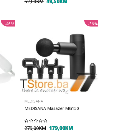
49,50KM
62,00KM
-46%
-36%
MEDISANA
MEDISANA Masazer MG150
179,00KM
279,00KM