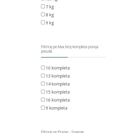
7 kg
8 kg
9 kg
Filtriraj po Max broj kompleta pranja
posuđa
10 kompleta
13 kompleta
14 kompleta
15 kompleta
16 kompleta
9 kompleta
Filtriraj po Pranje - Susenje