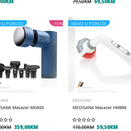
,00KM
69,50KM
79,50KM
 U PONUDI
-10%
NOVO U PONUDI
SANA
MEDISANA
SANA Masazer MG600
MEDISANA Masazer HM886
359,00KM
59,50KM
,00KM
110,00KM