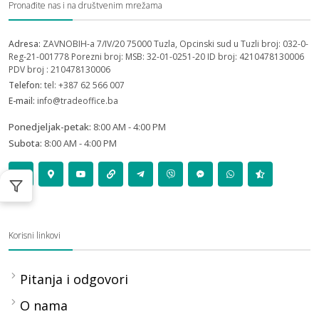
Pronađite nas i na društvenim mrežama
Adresa:
ZAVNOBIH-a 7/IV/20 75000 Tuzla, Opcinski sud u Tuzli broj: 032-0-
Reg-21-001778 Porezni broj: MSB: 32-01-0251-20 ID broj: 4210478130006
PDV broj : 210478130006
Telefon:
tel: +387 62 566 007
E-mail:
info@tradeoffice.ba
Ponedjeljak-petak:
8:00 AM - 4:00 PM
Subota:
8:00 AM - 4:00 PM
Korisni linkovi
Pitanja i odgovori
O nama