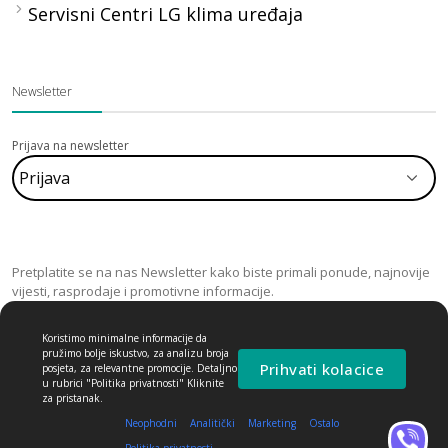
Servisni Centri LG klima uređaja
Newsletter
Prijava na newsletter
Pretplatite se na nas Newsletter kako biste primali ponude, najnovije
vijesti, rasprodaje i promotivne informacije.
Koristimo minimalne informacije da
pružimo bolje iskustvo, za analizu broja
Prihvati kolacice
posjeta, za relevantne promocije. Detaljno
u rubrici "Politika privatnosti" Kliknite
za pristanak.
Neophodni
Analitički
Marketing
Ostalo