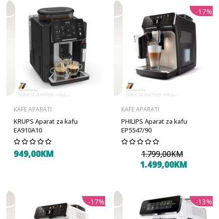
-17%
KAFE APARATI
KAFE APARATI
KRUPS Aparat za kafu
PHILIPS Aparat za kafu
EA910A10
EP5547/90
949,00KM
1.799,00KM
1.499,00KM
-17%
-13%