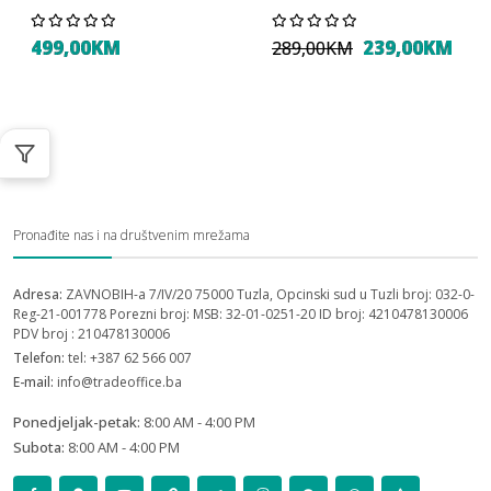
499,00KM
239,00KM
289,00KM
Pronađite nas i na društvenim mrežama
Adresa:
ZAVNOBIH-a 7/IV/20 75000 Tuzla, Opcinski sud u Tuzli broj: 032-0-
Reg-21-001778 Porezni broj: MSB: 32-01-0251-20 ID broj: 4210478130006
PDV broj : 210478130006
Telefon:
tel: +387 62 566 007
E-mail:
info@tradeoffice.ba
Ponedjeljak-petak:
8:00 AM - 4:00 PM
Subota:
8:00 AM - 4:00 PM