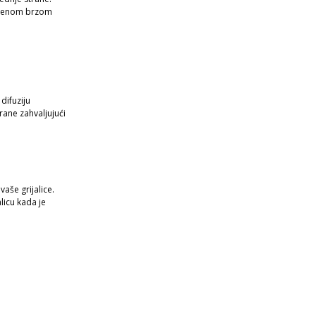
 njenom brzom
difuziju
rane zahvaljujući
aše grijalice.
icu kada je