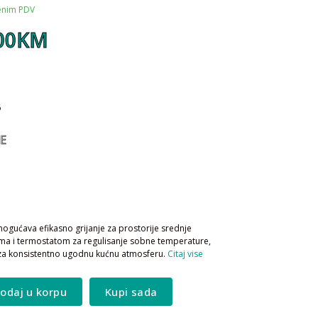
čenim PDV
,00KM
6
E
gućava efikasno grijanje za prostorije srednje
ama i termostatom za regulisanje sobne temperature,
a za konsistentno ugodnu kućnu atmosferu.
Citaj vise
odaj u korpu
Kupi sada