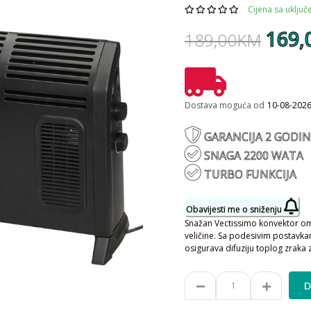
Cijena sa uklju
169
189,00KM
Dostava moguća od
10-08-202
GARANCIJA 2 GODIN
SNAGA 2200 WATA
TURBO FUNKCIJA
Obavijesti me o sniženju
Snažan Vectissimo konvektor omo
veličine. Sa podesivim postavk
osigurava difuziju toplog zrak
D