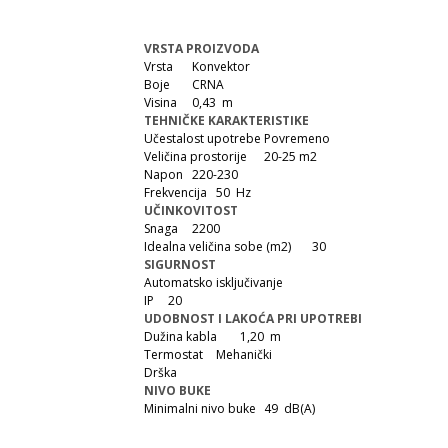
VRSTA PROIZVODA
Vrsta
Konvektor
Boje
CRNA
Visina
0,43 m
TEHNIČKE KARAKTERISTIKE
Učestalost upotrebe
Povremeno
Veličina prostorije
20-25 m2
Napon
220-230
Frekvencija
50 Hz
UČINKOVITOST
Snaga
2200
Idealna veličina sobe (m2)
30
SIGURNOST
Automatsko isključivanje
IP
20
UDOBNOST I LAKOĆA PRI UPOTREBI
Dužina kabla
1,20 m
Termostat
Mehanički
Drška
NIVO BUKE
Minimalni nivo buke
49 dB(A)