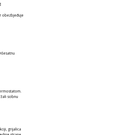
E
or obezbjeđuje
višesatnu
termostatom.
ržali sobnu
iji, grijalica
rednje strane.