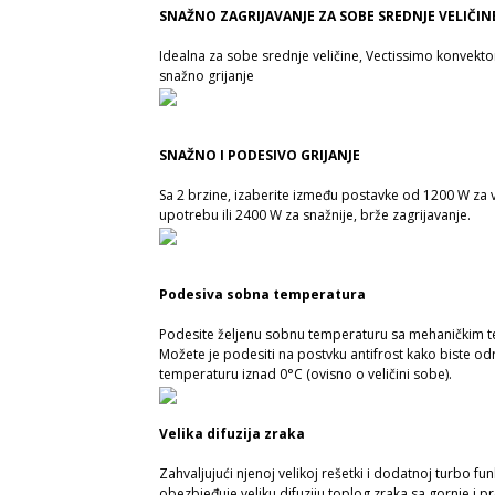
SNAŽNO ZAGRIJAVANJE ZA SOBE SREDNJE VELIČIN
Idealna za sobe srednje veličine, Vectissimo konvekt
snažno grijanje
SNAŽNO I PODESIVO GRIJANJE
Sa 2 brzine, izaberite između postavke od 1200 W za 
upotrebu ili 2400 W za snažnije, brže zagrijavanje.
Podesiva sobna temperatura
Podesite željenu sobnu temperaturu sa mehaničkim 
Možete je podesiti na postvku antifrost kako biste od
temperaturu iznad 0°C (ovisno o veličini sobe).
Velika difuzija zraka
Zahvaljujući njenoj velikoj rešetki i dodatnoj turbo funkc
obezbjeđuje veliku difuziju toplog zraka sa gornje i p