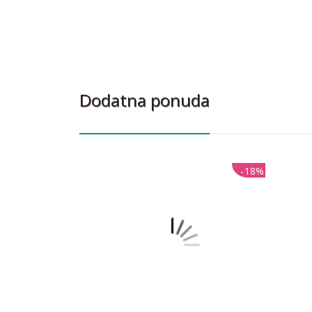
Dodatna ponuda
-18%
-18%