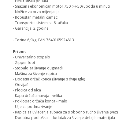
- Elektronska pedala
- Snažan i ekonomičan motor 750 (+/-50) uboda u minuti
- Nožice za brzo mijenjanje
- Robustan metalni čamac
- Transportni sistem sa 6 tačaka
- Garancija: 2 godine
- Tezina 6,9kg, EAN 7640105924813
Pribor:
- Univerzalno stopalo
- Zipper foot
- Stopalo za šivanje dugmadi
- Mašina za šivenje rupica
- Dodatni držač konca (šivanje s dvije igle)
- Odvijač
- Pločica od filca
- Kapa držača navoja - velika
- Poklopac držača konca - malo
- Ulje za podmazivanje
- Kapica za uvlačenje zubaca za slobodno ručno šivanje (vez)
- Dodatna podloška – dodatak za šivenje debljih materijala