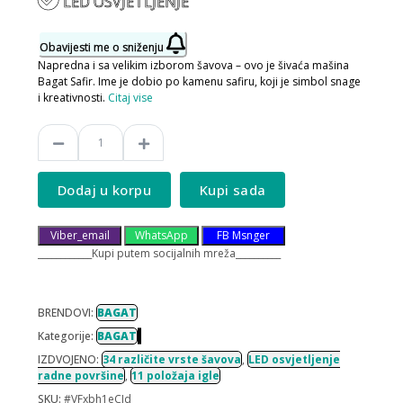
LED OSVJETLJENJE
Obavijesti me o sniženju
Napredna i sa velikim izborom šavova – ovo je šivaća mašina
Bagat Safir. Ime je dobio po kamenu safiru, koji je simbol snage
i kreativnosti.
Citaj vise
Dodaj u korpu
Kupi sada
Viber_email
WhatsApp
FB Msnger
____________Kupi putem socijalnih mreža__________
BRENDOVI:
BAGAT
Kategorije:
BAGAT
IZDVOJENO:
34 različite vrste šavova
,
LED osvjetljenje
radne površine
,
11 položaja igle
SKU:
#VFxbh1eCJd