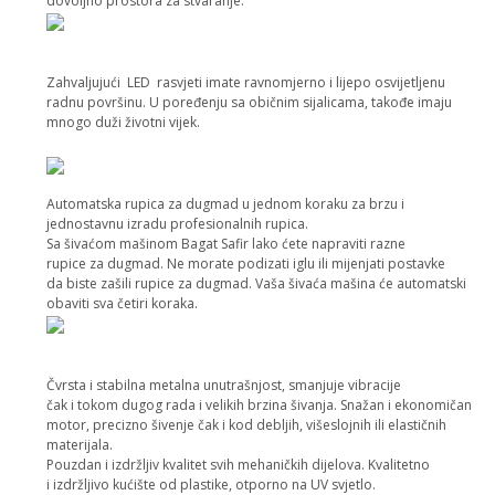
dovoljno prostora za stvaranje.
Zahvaljujući LED rasvjeti imate ravnomjerno i lijepo osvijetljenu
radnu površinu. U poređenju sa običnim sijalicama, takođe imaju
mnogo duži životni vijek.
Automatska rupica za dugmad u jednom koraku za brzu i
jednostavnu izradu profesionalnih rupica.
Sa šivaćom mašinom Bagat Safir lako ćete napraviti razne
rupice za dugmad. Ne morate podizati iglu ili mijenjati postavke
da biste zašili rupice za dugmad. Vaša šivaća mašina će automatski
obaviti sva četiri koraka.
Čvrsta i stabilna metalna unutrašnjost, smanjuje vibracije
čak i tokom dugog rada i velikih brzina šivanja. Snažan i ekonomičan
motor, precizno šivenje čak i kod debljih, višeslojnih ili elastičnih
materijala.
Pouzdan i izdržljiv kvalitet svih mehaničkih dijelova. Kvalitetno
i izdržljivo kućište od plastike, otporno na UV svjetlo.