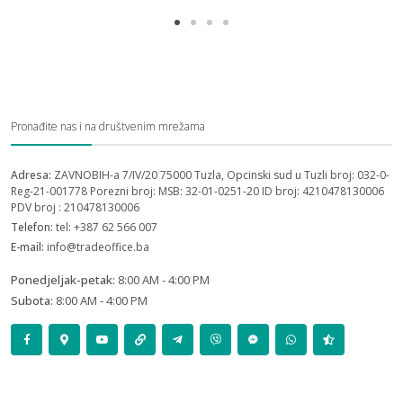
Pronađite nas i na društvenim mrežama
Adresa:
ZAVNOBIH-a 7/IV/20 75000 Tuzla, Opcinski sud u Tuzli broj: 032-0-
Reg-21-001778 Porezni broj: MSB: 32-01-0251-20 ID broj: 4210478130006
PDV broj : 210478130006
Telefon:
tel: +387 62 566 007
E-mail:
info@tradeoffice.ba
Ponedjeljak-petak:
8:00 AM - 4:00 PM
Subota:
8:00 AM - 4:00 PM