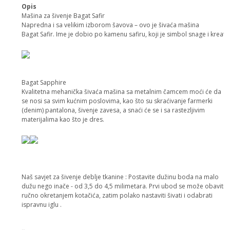
Opis
Mašina za šivenje Bagat Safir
Napredna i sa velikim izborom šavova – ovo je šivaća mašina
Bagat Safir. Ime je dobio po kamenu safiru, koji je simbol snage i kreativ
Bagat Sapphire
Kvalitetna mehanička šivaća mašina sa metalnim čamcem moći će da
se nosi sa svim kućnim poslovima, kao što su skraćivanje farmerki
(denim) pantalona, ​​šivenje zavesa, a snaći će se i sa rastezljivim
materijalima kao što je dres.
Naš savjet za šivenje deblje tkanine : Postavite dužinu boda na malo
dužu nego inače - od 3,5 do 4,5 milimetara. Prvi ubod se može obaviti
ručno okretanjem kotačića, zatim polako nastaviti šivati ​​i odabrati
ispravnu iglu .