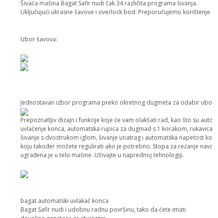
Šivaća mašina Bagat Safir nudi čak 34 različita programa šivanja.
Uključujući ukrasne šavove i overlock bod. Preporučujemo korištenje ov
Izbor šavova:
Jednostavan izbor programa preko okretnog dugmeta za odabir uboda
Prepoznatljiv dizajn i funkcije koje će vam olakšati rad, kao što su autom
uvlačenje konca, automatska rupica za dugmad s 1 korakom, rukavica,
šivanje s dvostrukom iglom, šivanje unatrag i automatska napetost konc
koju također možete regulirati ako je potrebno. Stopa za rezanje navoj
ugrađena je u telo mašine. Uživajte u naprednoj tehnologiji.
bagat automatski uvlakač konca
Bagat Safir nudi i udobnu radnu površinu, tako da ćete imati