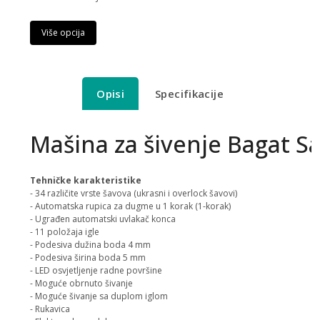
Više opcija
Opisi
Specifikacije
Mašina za šivenje Bagat Sa
Tehničke karakteristike
- 34 različite vrste šavova (ukrasni i overlock šavovi)
- Automatska rupica za dugme u 1 korak (1-korak)
- Ugrađen automatski uvlakač konca
- 11 položaja igle
- Podesiva dužina boda 4 mm
- Podesiva širina boda 5 mm
- LED osvjetljenje radne površine
- Moguće obrnuto šivanje
- Moguće šivanje sa duplom iglom
- Rukavica