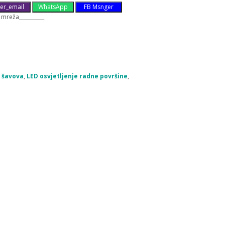
er_email
WhatsApp
FB Msnger
 mreža__________
a šavova
,
LED osvjetljenje radne površine
,