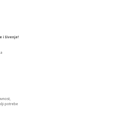
 i šivenje!
da
avnost,
olji potrebe