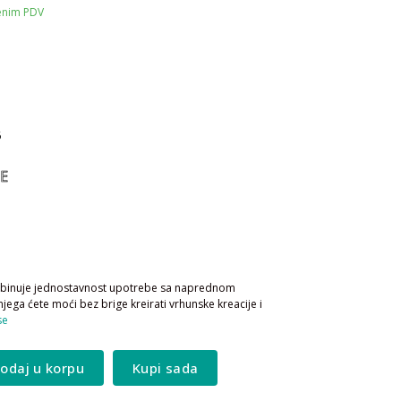
čenim PDV
6
E
binuje jednostavnost upotrebe sa naprednom
njega ćete moći bez brige kreirati vrhunske kreacije i
se
odaj u korpu
Kupi sada