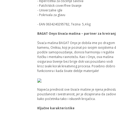
- Riper/četka za čišćenje šavova
- Patch/stick cover/free šivanje
- Univerzalne igle
- Pokrivala za glavu
- EAN 0634240295782, Tezina 5,4 kg
BAGAT Onyx šivaća mašina – partner za kreiranje
Šivaća mašina BAGAT Onyx je dobila ime po dragom
kamenu, Oniksu, koji je poznat po svojim svojstvima 
podiže samopouzdanje, donosi harmoniju i reguliše
fizičku i mentalnu ravnotežu. Kao i Onyx, ova mašina
osigurava šivenje bez brige dok vas pouzdano vodi
kroz svaki korak kreativnog procesa. Posebno dobro
funkcionira i kada šivate deblje materijale!
Najveća prednost ove šivaće mašine je njena jednost
pouzdanost i svestranost, jer je dizajnirana da zadov
kako početnika tako i iskusnih krojačica.
Ključne karakteristike