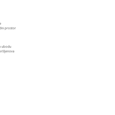
e
adni prostor
om ubodu
pršljenova