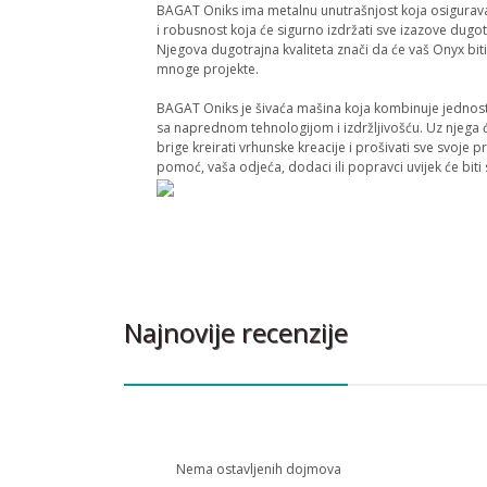
BAGAT Oniks ima metalnu unutrašnjost koja osigurav
i robusnost koja će sigurno izdržati sve izazove dugot
Njegova dugotrajna kvaliteta znači da će vaš Onyx bit
mnoge projekte.
BAGAT Oniks je šivaća mašina koja kombinuje jednos
sa naprednom tehnologijom i izdržljivošću. Uz njega 
brige kreirati vrhunske kreacije i prošivati ​​sve svoje 
pomoć, vaša odjeća, dodaci ili popravci uvijek će biti 
Najnovije recenzije
Nema ostavljenih dojmova