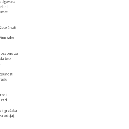
 odgovara
sebnih
 imati
e šivati ​​
žinu tako
 posebno za
 da bez
.
tpunosti
zradu
rzo i
 rad.
a i grešaka
va odsjaj,