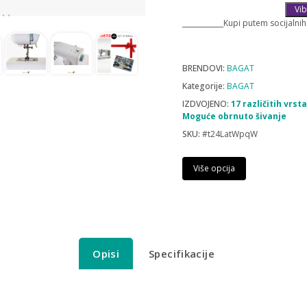
Vib
____________Kupi putem socijalnih
BRENDOVI:
BAGAT
Kategorije:
BAGAT
IZDVOJENO:
17 različitih vrst
Moguće obrnuto šivanje
SKU:
#t24LatWpqW
Više opcija
Opisi
Specifikacije