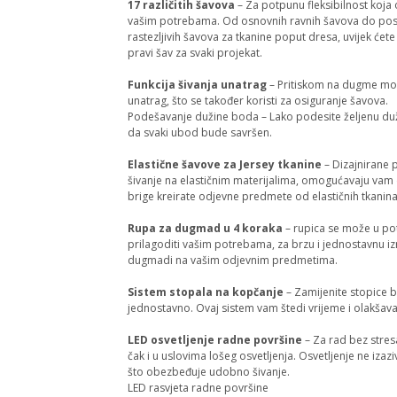
17 različitih šavova
– Za potpunu fleksibilnost koja
vašim potrebama. Od osnovnih ravnih šavova do po
rastezljivih šavova za tkanine poput dresa, uvijek ćete
pravi šav za svaki projekat.
Funkcija šivanja unatrag
– Pritiskom na dugme možet
unatrag, što se također koristi za osiguranje šavova.
Podešavanje dužine boda – Lako podesite željenu du
da svaki ubod bude savršen.
Elastične šavove za Jersey tkanine
– Dizajnirane
šivanje na elastičnim materijalima, omogućavaju vam
brige kreirate odjevne predmete od elastičnih tkanina
Rupa za dugmad u 4 koraka
– rupica se može u po
prilagoditi vašim potrebama, za brzu i jednostavnu i
dugmadi na vašim odjevnim predmetima.
Sistem stopala na kopčanje
– Zamijenite stopice b
jednostavno. Ovaj sistem vam štedi vrijeme i olakšava
LED osvetljenje radne površine
– Za rad bez stres
čak i u uslovima lošeg osvetljenja. Osvetljenje ne izazi
što obezbeđuje udobno šivanje.
LED rasvjeta radne površine