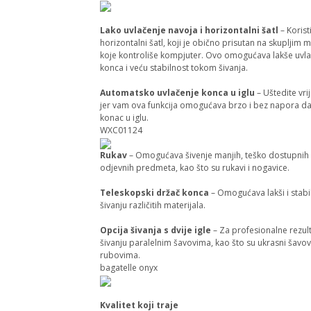
Lako uvlačenje navoja i horizontalni šatl
– Koris
horizontalni šatl, koji je obično prisutan na skupljim
koje kontroliše kompjuter. Ovo omogućava lakše uvl
konca i veću stabilnost tokom šivanja.
Automatsko uvlačenje konca u iglu
– Uštedite vri
jer vam ova funkcija omogućava brzo i bez napora d
konac u iglu.
WXC01124
Rukav
– Omogućava šivenje manjih, teško dostupnih 
odjevnih predmeta, kao što su rukavi i nogavice.
Teleskopski držač konca
– Omogućava lakši i stabil
šivanju različitih materijala.
Opcija šivanja s dvije igle
– Za profesionalne rezult
šivanju paralelnim šavovima, kao što su ukrasni šavov
rubovima.
bagatelle onyx
Kvalitet koji traje