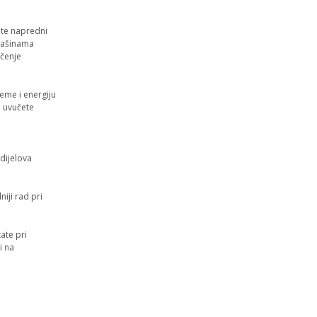
tite napredni
 mašinama
ačenje
jeme i energiju
a uvučete
dijelova
niji rad pri
ate pri
i na