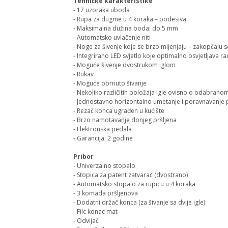
Tehničke karakteristike
- 17 uzoraka uboda
- Rupa za dugme u 4 koraka – podesiva
- Maksimalna dužina boda: do 5 mm
- Automatsko uvlačenje niti
- Noge za šivenje koje se brzo mijenjaju – zakopčaju s
- Integrirano LED svjetlo koje optimalno osvjetljava r
- Moguće šivenje dvostrukom iglom
- Rukav
- Moguće obrnuto šivanje
- Nekoliko različitih položaja igle ovisno o odabran
- Jednostavno horizontalno umetanje i poravnavanje 
- Rezač konca ugrađen u kućište
- Brzo namotavanje donjeg pršljena
- Elektronska pedala
- Garancija: 2 godine
Pribor
- Univerzalno stopalo
- Stopica za patent zatvarač (dvostrano)
- Automatsko stopalo za rupicu u 4 koraka
- 3 komada pršljenova
- Dodatni držač konca (za šivanje sa dvije igle)
- Filc konac mat
- Odvijač