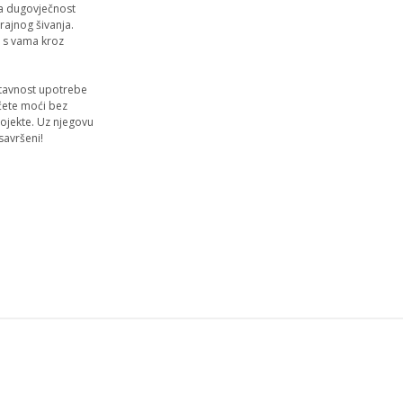
a dugovječnost
rajnog šivanja.
i s vama kroz
tavnost upotrebe
ćete moći bez
projekte. Uz njegovu
savršeni!