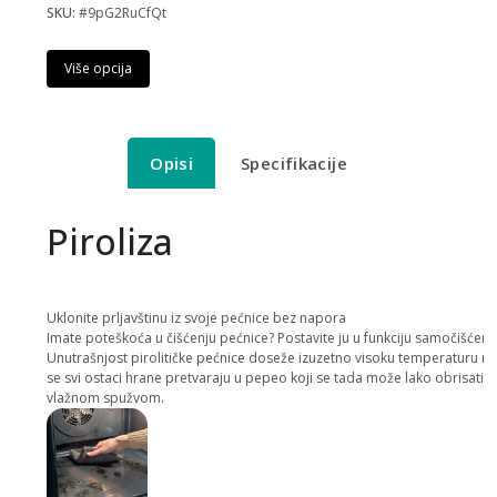
SKU:
#9pG2RuCfQt
Više opcija
Opisi
Specifikacije
Piroliza
Uklonite prljavštinu iz svoje pećnice bez napora
Imate poteškoća u čišćenju pećnice? Postavite ju u funkciju samočišćenj
Unutrašnjost pirolitičke pećnice doseže izuzetno visoku temperaturu na
se svi ostaci hrane pretvaraju u pepeo koji se tada može lako obrisati
vlažnom spužvom.