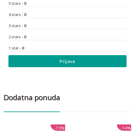
5 stars
- 0
4 stars
- 0
3 stars
- 0
2 stars
- 0
1 star
- 0
Prijava
Dodatna ponuda
-15%
-15%
-14%
-14%