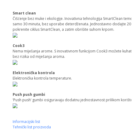
Smart clean
Čišćenje bez muke i ekologije. Inovativna tehnologija SmartClean temeljit
samo 30 minuta, bez uporabe deterdženata. Jednostavno dodajte 200cc
pokrenite ciklus SmartClean, a zatim obrišite suhom krpom.
Cook3
Nema miješanja arome. S inovativnom funkcijom Cook3 možete kuhati do
bez rizika od miješanja aroma.
Elektronička kontrola
Elektronička kontrola temperature.
Push push gumbi
’Push push’ gumbi osiguravaju dodatnu jednostavnost prilikom korište
Informacijski list
Tehnički list proizvoda