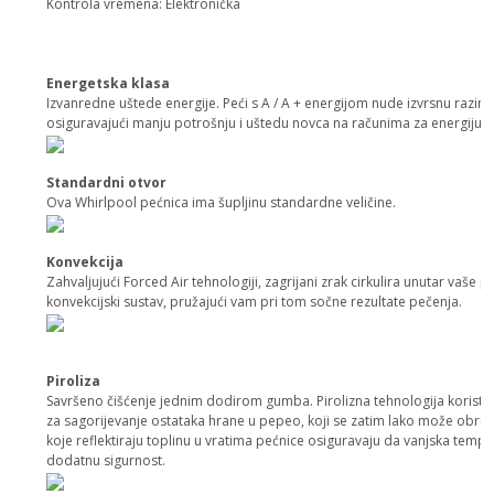
Kontrola vremena: Elektronička
Energetska klasa
Izvanredne uštede energije. Peći s A / A + energijom nude izvrsnu razinu
osiguravajući manju potrošnju i uštedu novca na računima za energiju.
Standardni otvor
Ova Whirlpool pećnica ima šupljinu standardne veličine.
Konvekcija
Zahvaljujući Forced Air tehnologiji, zagrijani zrak cirkulira unutar vaše pe
konvekcijski sustav, pružajući vam pri tom sočne rezultate pečenja.
Piroliza
Savršeno čišćenje jednim dodirom gumba. Pirolizna tehnologija koristi 
za sagorijevanje ostataka hrane u pepeo, koji se zatim lako može obris
koje reflektiraju toplinu u vratima pećnice osiguravaju da vanjska tempe
dodatnu sigurnost.