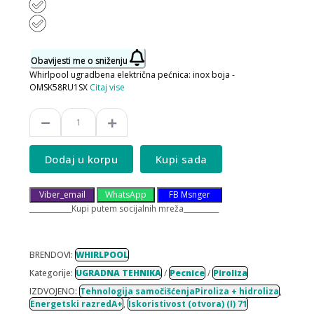
Obavijesti me o sniženju
Whirlpool ugradbena električna pećnica: inox boja -
OMSK58RU1SX
Citaj vise
Dodaj u korpu
Kupi sada
Viber_email
WhatsApp
FB Msnger
____________Kupi putem socijalnih mreža__________
BRENDOVI:
WHIRLPOOL
Kategorije:
UGRADNA TEHNIKA
/
Pecnice
/
Piroliza
IZDVOJENO:
Tehnologija samočišćenjaPiroliza + hidroliza
,
Energetski razredA+
,
Iskoristivost (otvora) (I) 71