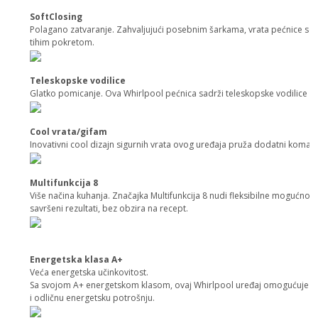
SoftClosing
Polagano zatvaranje. Zahvaljujući posebnim šarkama, vrata pećnice se 
tihim pokretom.
Teleskopske vodilice
Glatko pomicanje. Ova Whirlpool pećnica sadrži teleskopske vodilice z
Cool vrata/gifam
Inovativni cool dizajn sigurnih vrata ovog uređaja pruža dodatni komad u
Multifunkcija 8
Više načina kuhanja. Značajka Multifunkcija 8 nudi fleksibilne mogućnosti
savršeni rezultati, bez obzira na recept.
Energetska klasa A+
Veća energetska učinkovitost.
Sa svojom A+ energetskom klasom, ovaj Whirlpool uređaj omogućuje v
i odličnu energetsku potrošnju.