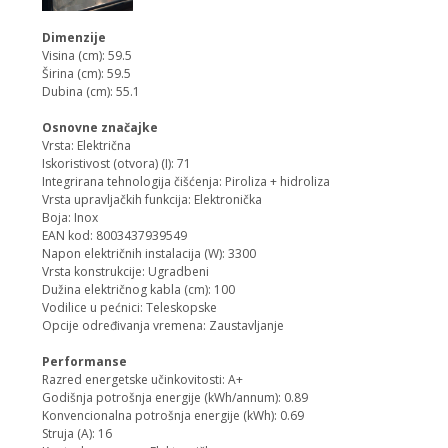
Dimenzije
Visina (cm): 59.5
Širina (cm): 59.5
Dubina (cm): 55.1
Osnovne značajke
Vrsta: Električna
Iskoristivost (otvora) (I): 71
Integrirana tehnologija čišćenja: Piroliza + hidroliza
Vrsta upravljačkih funkcija: Elektronička
Boja: Inox
EAN kod: 8003437939549
Napon električnih instalacija (W): 3300
Vrsta konstrukcije: Ugradbeni
Dužina električnog kabla (cm): 100
Vodilice u pećnici: Teleskopske
Opcije određivanja vremena: Zaustavljanje
Performanse
Razred energetske učinkovitosti: A+
Godišnja potrošnja energije (kWh/annum): 0.89
Konvencionalna potrošnja energije (kWh): 0.69
Struja (A): 16