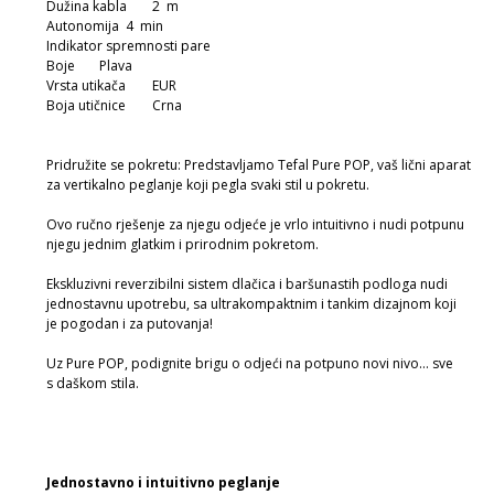
Dužina kabla
2 m
Autonomija
4 min
Indikator spremnosti pare
Boje
Plava
Vrsta utikača
EUR
Boja utičnice
Crna
Pridružite se pokretu: Predstavljamo Tefal Pure POP, vaš lični aparat
za vertikalno peglanje koji pegla svaki stil u pokretu.
Ovo ručno rješenje za njegu odjeće je vrlo intuitivno i nudi potpunu
njegu jednim glatkim i prirodnim pokretom.
Ekskluzivni reverzibilni sistem dlačica i baršunastih podloga nudi
jednostavnu upotrebu, sa ultrakompaktnim i tankim dizajnom koji
je pogodan i za putovanja!
Uz Pure POP, podignite brigu o odjeći na potpuno novi nivo... sve
s daškom stila.
Jednostavno i intuitivno peglanje