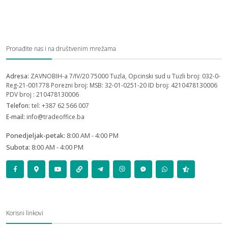
Pronađite nas i na društvenim mrežama
Adresa:
ZAVNOBIH-a 7/IV/20 75000 Tuzla, Opcinski sud u Tuzli broj: 032-0-
Reg-21-001778 Porezni broj: MSB: 32-01-0251-20 ID broj: 4210478130006
PDV broj : 210478130006
Telefon:
tel: +387 62 566 007
E-mail:
info@tradeoffice.ba
Ponedjeljak-petak:
8:00 AM - 4:00 PM
Subota:
8:00 AM - 4:00 PM
Korisni linkovi