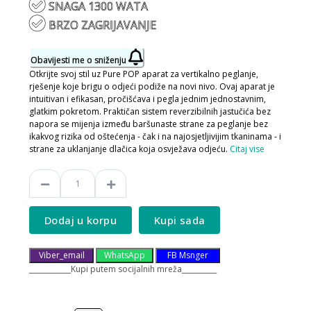
SNAGA 1300 WATA
BRZO ZAGRIJAVANJE
Obavijesti me o sniženju
Otkrijte svoj stil uz Pure POP aparat za vertikalno peglanje,
rješenje koje brigu o odjeći podiže na novi nivo. Ovaj aparat je
intuitivan i efikasan, pročišćava i pegla jednim jednostavnim,
glatkim pokretom. Praktičan sistem reverzibilnih jastučića bez
napora se mijenja između baršunaste strane za peglanje bez
ikakvog rizika od oštećenja - čak i na najosjetljivijim tkaninama - i
strane za uklanjanje dlačica koja osvježava odjeću.
Citaj vise
Dodaj u korpu
Kupi sada
Viber_email
WhatsApp
FB Msnger
____________Kupi putem socijalnih mreža__________