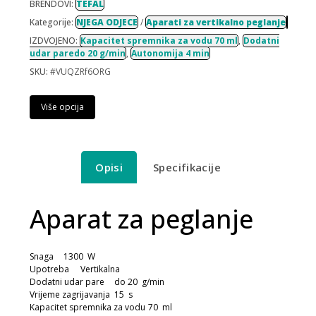
BRENDOVI:
TEFAL
Kategorije:
NJEGA ODJECE
/
Aparati za vertikalno peglanje
IZDVOJENO:
Kapacitet spremnika za vodu 70 ml
,
Dodatni
udar paredo 20 g/min
,
Autonomija 4 min
SKU:
#VUQZRf6ORG
Više opcija
Opisi
Specifikacije
Aparat za peglanje
Snaga
1300 W
Upotreba
Vertikalna
Dodatni udar pare
do 20 g/min
Vrijeme zagrijavanja
15 s
Kapacitet spremnika za vodu
70 ml