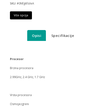
SKU:
#0NfgkfsVeA
Više opcija
Opisi
Specifikacije
Procesor
Brzina procesora
2.99GHz, 2.4 GHz, 1.7 GHz
Vrsta procesora
Osmojezgreni