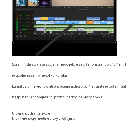
Spremni da stvarate svoje remek-djelo u savršenom trenutku? S Pen i Lu
je udaljena samo nekoliko koraka.
LumaFusion je jednokratna plaćena aplikacija. Preuzmite je putem Galax
besplatan jednomjesečni probni period na StoryBlocks.
U trenu podijelite svoje
kreativne ideje među Galaxy uređajima