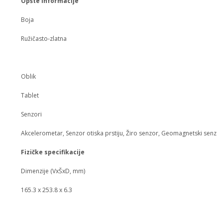
Opšte informacije
Boja
Ružičasto-zlatna
Oblik
Tablet
Senzori
Akcelerometar, Senzor otiska prstiju, Žiro senzor, Geomagnetski senzor,
Fizičke specifikacije
Dimenzije (VxŠxD, mm)
165.3 x 253.8 x 6.3