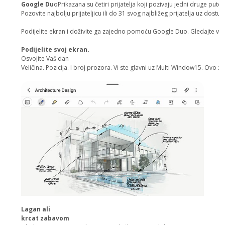
Google Du
oPrikazana su četiri prijatelja koji pozivaju jedni druge pu
Pozovite najbolju prijateljicu ili do 31 svog najbližeg prijatelja uz d
Podijelite ekran i doživite ga zajedno pomoću Google Duo. Gledajte vi
Podijelite svoj ekran.
Osvojite Vaš dan
Veličina. Pozicija. I broj prozora. Vi ste glavni uz Multi Window15. Ovo zn
Lagan ali
krcat zabavom