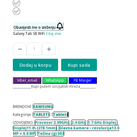
Obavijesti me o sniženju
Galaxy Tab S8 WiFi
Citaj vise
Dodaj u korpu
Kupi sada
Viber_email
WhatsApp
FB Msnger
____________Kupi putem socijalnih mreža__________
BRENDOVI:
SAMSUNG
Kategorije:
TABLETI
/
Tableti
IZDVOJENO:
Procesor 2.99GHz
,
2.4 GHz
,
1.7 GHz Displej
,
Displej11.0\ (278.1mm)
,
Glavna kamera - rezolucija13.0
MP + 6.0 MP
,
Težina (g) 503