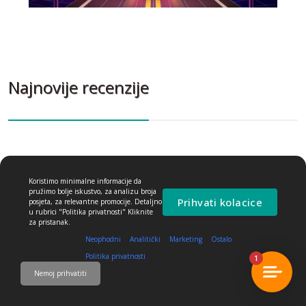
Najnovije recenzije
Nema ostavljenih dojmova
Koristimo minimalne informacije da
pružimo bolje iskustvo, za analizu broja
Prihvati kolacice
posjeta, za relevantne promocije. Detaljno
u rubrici "Politika privatnosti" Kliknite
za pristanak.
0
Neophodni
Analitički
Marketing
Ostalo
Politika privatnosti
1
Nemoj prihvatiti
5 stars
- 0