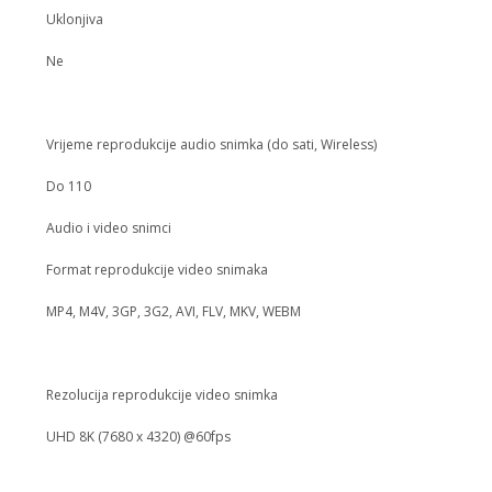
Uklonjiva
Ne
Vrijeme reprodukcije audio snimka (do sati, Wireless)
Do 110
Audio i video snimci
Format reprodukcije video snimaka
MP4, M4V, 3GP, 3G2, AVI, FLV, MKV, WEBM
Rezolucija reprodukcije video snimka
UHD 8K (7680 x 4320) @60fps