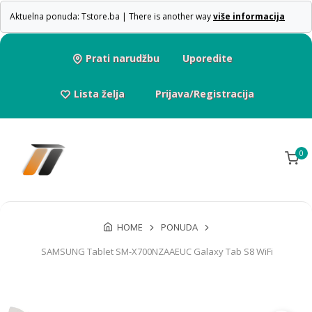
Aktuelna ponuda: Tstore.ba | There is another way
više informacija
Prati narudžbu
Uporedite
Lista želja
Prijava/Registracija
0
HOME
PONUDA
SAMSUNG Tablet SM-X700NZAAEUC Galaxy Tab S8 WiFi