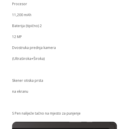
Procesor
11,200 mAh
Baterija (tipično) 2
12 MP
Dvostruka prednja kamera
(Ultraširoka+Široka)
Skener otiska prsta
na ekranu
S Pen naliježe tačno na mjesto za punjenje