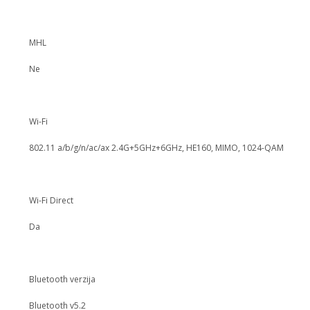
MHL
Ne
Wi-Fi
802.11 a/b/g/n/ac/ax 2.4G+5GHz+6GHz, HE160, MIMO, 1024-QAM
Wi-Fi Direct
Da
Bluetooth verzija
Bluetooth v5.2