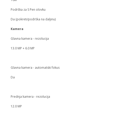
Podrška za S Pen olovku
Da (pokreti/podrška na daljinu)
Kamera
Glavna kamera - rezolucija
13.0 MP + 6.0 MP
Glavna kamera - automatski fokus
Da
Prednja kamera - rezolucija
12.0 MP