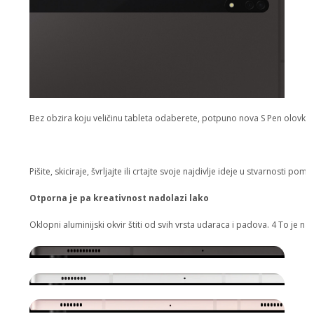
Bez obzira koju veličinu tableta odaberete, potpuno nova S Pen olovka 
Pišite, skiciraje, švrljajte ili crtajte svoje najdivlje ideje u stvarnosti 
Otporna je pa kreativnost nadolazi lako
Oklopni aluminijski okvir štiti od svih vrsta udaraca i padova. 4 To je na