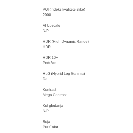
PQI (indeks kvalitete slike)
2000
AI Upscale
N/P
HDR (High Dynamic Range)
HDR
HDR 10+
Podržan
HLG (Hybrid Log Gamma)
Da
Kontrast
Mega Contrast
Kut gledanja
N/P
Boja
Pur Color