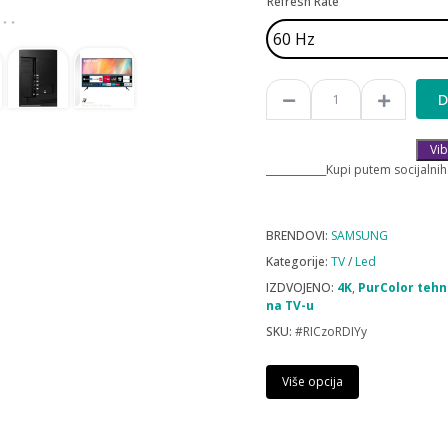
Refresh Rate
D
Vib
____________Kupi putem socijalnih
BRENDOVI:
SAMSUNG
Kategorije:
TV
/
Led
IZDVOJENO:
4K
,
PurColor tehn
na TV-u
SKU:
#RICzoRDIYy
Više opcija