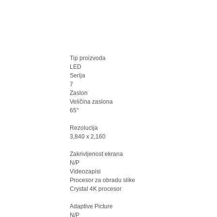
Tip proizvoda
LED
Serija
7
Zaslon
Veličina zaslona
65"
Rezolucija
3,840 x 2,160
Zakrivljenost ekrana
N/P
Videozapisi
Procesor za obradu slike
Crystal 4K procesor
Adaptive Picture
N/P