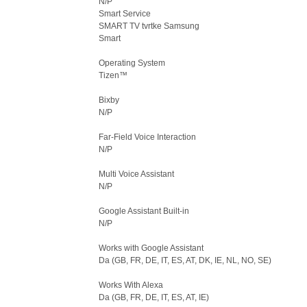
N/P
Smart Service
SMART TV tvrtke Samsung
Smart
Operating System
Tizen™
Bixby
N/P
Far-Field Voice Interaction
N/P
Multi Voice Assistant
N/P
Google Assistant Built-in
N/P
Works with Google Assistant
Da (GB, FR, DE, IT, ES, AT, DK, IE, NL, NO, SE)
Works With Alexa
Da (GB, FR, DE, IT, ES, AT, IE)