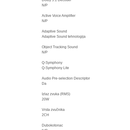
Dolby 5.1 Decoder
N/P
Active Voice Amplifier
N/P
Adaptive Sound
Adaptive Sound tehnologija
Object Tracking Sound
N/P
Q-Symphony
Q-Symphony Lite
Audio Pre-selection Descriptor
Da
Izlaz zvuka (RMS)
20W
Vrsta zvučnika
2CH
Dubokotonac