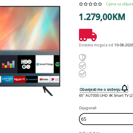
Cijena sa uklju
1.279,00KM
Dostava moguća od
10-08-202
Obavijesti me o sniženju
65" AU7000 UHD 4K Smart TV (
Dijagonali