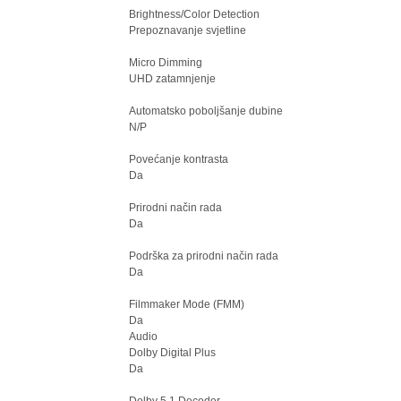
Brightness/Color Detection
Prepoznavanje svjetline
Micro Dimming
UHD zatamnjenje
Automatsko poboljšanje dubine
N/P
Povećanje kontrasta
Da
Prirodni način rada
Da
Podrška za prirodni način rada
Da
Filmmaker Mode (FMM)
Da
Audio
Dolby Digital Plus
Da