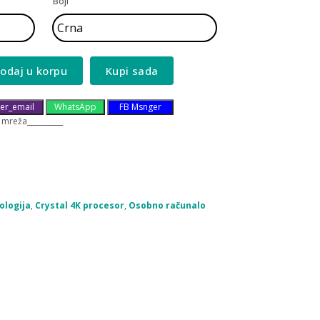
Boji
odaj u korpu
Kupi sada
er_email
WhatsApp
FB Msnger
 mreža__________
ologija
,
Crystal 4K procesor
,
Osobno računalo