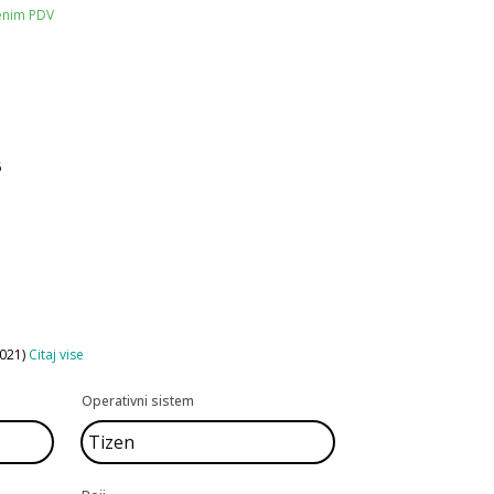
čenim PDV
6
2021)
Citaj vise
Operativni sistem