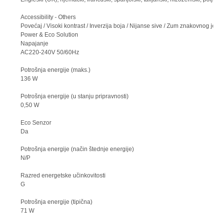
Accessibility - Others
Povećaj / Visoki kontrast / Inverzija boja / Nijanse sive / Zum znakovnog je
Power & Eco Solution
Napajanje
AC220-240V 50/60Hz
Potrošnja energije (maks.)
136 W
Potrošnja energije (u stanju pripravnosti)
0,50 W
Eco Senzor
Da
Potrošnja energije (način štednje energije)
N/P
Razred energetske učinkovitosti
G
Potrošnja energije (tipična)
71 W