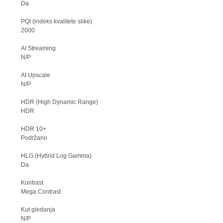
Da
PQI (indeks kvalitete slike)
2000
AI Streaming
N/P
AI Upscale
N/P
HDR (High Dynamic Range)
HDR
HDR 10+
Podržano
HLG (Hybrid Log Gamma)
Da
Kontrast
Mega Contrast
Kut gledanja
N/P