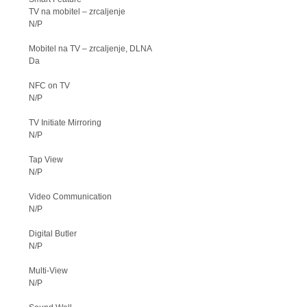
TV na mobitel – zrcaljenje
N/P
Mobitel na TV – zrcaljenje, DLNA
Da
NFC on TV
N/P
TV Initiate Mirroring
N/P
Tap View
N/P
Video Communication
N/P
Digital Butler
N/P
Multi-View
N/P