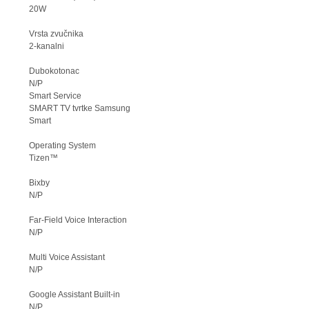
20W
Vrsta zvučnika
2-kanalni
Dubokotonac
N/P
Smart Service
SMART TV tvrtke Samsung
Smart
Operating System
Tizen™
Bixby
N/P
Far-Field Voice Interaction
N/P
Multi Voice Assistant
N/P
Google Assistant Built-in
N/P