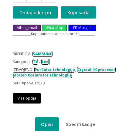
Dodaj u korpu
Kupi sada
Viber_email
WhatsApp
FB Msnger
____________Kupi putem socijalnih mreža__________
BRENDOVI:
SAMSUNG
Kategorije:
TV
/
Led
IZDVOJENO:
PurColor tehnologija
,
Crystal 4K procesor
,
Motion Xcelerator tehnologija
SKU:
#pelw01c8X0
Više opcija
Opisi
Specifikacije