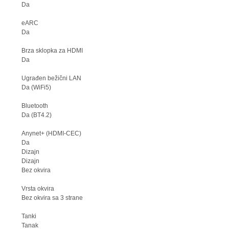
Da
eARC
Da
Brza sklopka za HDMI
Da
Ugrađen bežični LAN
Da (WiFi5)
Bluetooth
Da (BT4.2)
Anynet+ (HDMI-CEC)
Da
Dizajn
Dizajn
Bez okvira
Vrsta okvira
Bez okvira sa 3 strane
Tanki
Tanak