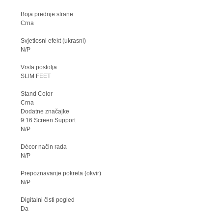
Boja prednje strane
Crna
Svjetlosni efekt (ukrasni)
N/P
Vrsta postolja
SLIM FEET
Stand Color
Crna
Dodatne značajke
9:16 Screen Support
N/P
Décor način rada
N/P
Prepoznavanje pokreta (okvir)
N/P
Digitalni čisti pogled
Da