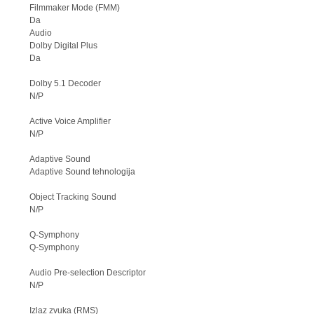
Filmmaker Mode (FMM)
Da
Audio
Dolby Digital Plus
Da
Dolby 5.1 Decoder
N/P
Active Voice Amplifier
N/P
Adaptive Sound
Adaptive Sound tehnologija
Object Tracking Sound
N/P
Q-Symphony
Q-Symphony
Audio Pre-selection Descriptor
N/P
Izlaz zvuka (RMS)