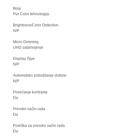
Boja
Pur Color tehnologija
Brightness/Color Detection
N/P
Micro Dimming
UHD zatamnjenje
Display Type
N/P
Automatsko poboljšanje dubine
N/P
Povećanje kontrasta
Da
Prirodni način rada
Da
Podrška za prirodni način rada
Da