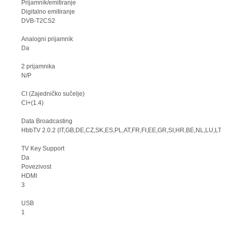
Prijamnik/emitiranje
Digitalno emitiranje
DVB-T2CS2
Analogni prijamnik
Da
2 prijamnika
N/P
CI (Zajedničko sučelje)
CI+(1.4)
Data Broadcasting
HbbTV 2.0.2 (IT,GB,DE,CZ,SK,ES,PL,AT,FR,FI,EE,GR,SI,HR,BE,NL,LU,LT,
TV Key Support
Da
Povezivost
HDMI
3
USB
1