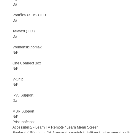
Da
Podrška za USB HID
Da
Teletext (TTX)
Da
Vremenski pomak
N/P
One Connect Box
N/P
V-Chip
N/P
IPv6 Support
Da
MBR Support
N/P
Pristupačnost
Accessibility - Learn TV Remote / Learn Menu Screen
Engleski (UK), njemački, francuski, španjolski, talijanski, nizozemski, poljski