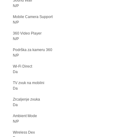
Sound Wall
N/P
Mobile Camera Support
N/P
360 Video Player
N/P
Podrška za kameru 360
N/P
Wi-Fi Direct
Da
TV zvuk na mobilni
Da
Zrcaljenje zvuka
Da
Ambient Mode
N/P
Wireless Dex