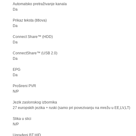
Automatsko pretraživanje kanala
Da
Prikaz teksta (titlova)
Da
Connect Share™ (HDD)
Da
ConnectShare™ (USB 2.0)
Da
EPG
Da
Prošireni PVR
N/P
Jezik zaslonskog izbornika
27 europskih jezika + ruski (samo pri povezivanju na mrežu u EE,LV,LT)
Slika u slici
N/P
Ugrađeni BT HID