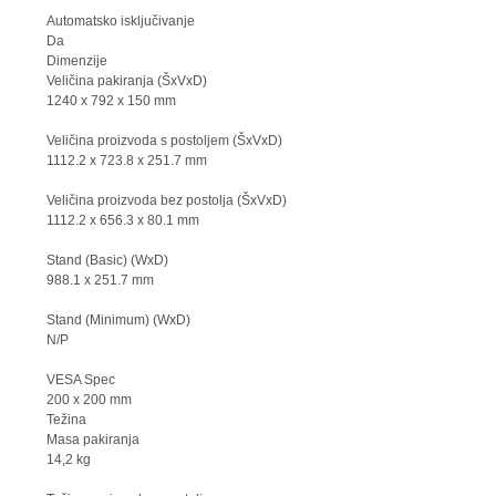
Automatsko isključivanje
Da
Dimenzije
Veličina pakiranja (ŠxVxD)
1240 x 792 x 150 mm
Veličina proizvoda s postoljem (ŠxVxD)
1112.2 x 723.8 x 251.7 mm
Veličina proizvoda bez postolja (ŠxVxD)
1112.2 x 656.3 x 80.1 mm
Stand (Basic) (WxD)
988.1 x 251.7 mm
Stand (Minimum) (WxD)
N/P
VESA Spec
200 x 200 mm
Težina
Masa pakiranja
14,2 kg