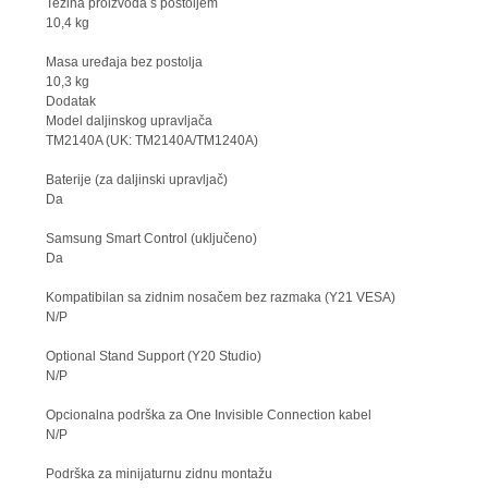
Težina proizvoda s postoljem
10,4 kg
Masa uređaja bez postolja
10,3 kg
Dodatak
Model daljinskog upravljača
TM2140A (UK: TM2140A/TM1240A)
Baterije (za daljinski upravljač)
Da
Samsung Smart Control (uključeno)
Da
Kompatibilan sa zidnim nosačem bez razmaka (Y21 VESA)
N/P
Optional Stand Support (Y20 Studio)
N/P
Opcionalna podrška za One Invisible Connection kabel
N/P
Podrška za minijaturnu zidnu montažu