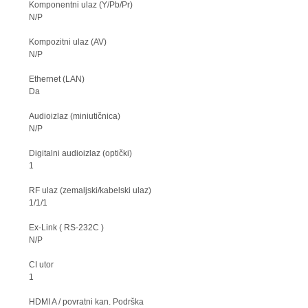
Komponentni ulaz (Y/Pb/Pr)
N/P
Kompozitni ulaz (AV)
N/P
Ethernet (LAN)
Da
Audioizlaz (miniutičnica)
N/P
Digitalni audioizlaz (optički)
1
RF ulaz (zemaljski/kabelski ulaz)
1/1/1
Ex-Link ( RS-232C )
N/P
CI utor
1
HDMI A / povratni kan. Podrška