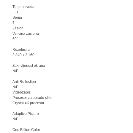
Tip proizvoda
LED
Serija
7
Zaslon
Veličina zaslona
50"
Rezolucija
3,840 x 2,160
Zakrivljenost ekrana
N/P
Anti Reflection
N/P
Videozapisi
Procesor za obradu slike
Crystal 4K procesor
Adaptive Picture
N/P
One Billion Color