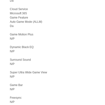
Da
Cloud Service
Microsoft 365
Game Feature
Auto Game Mode (ALLM)
Da
Game Motion Plus
N/P
Dynamic Black EQ
N/P
Surround Sound
N/P
Super Ultra Wide Game View
N/P
Game Bar
N/P
Freesync
N/P