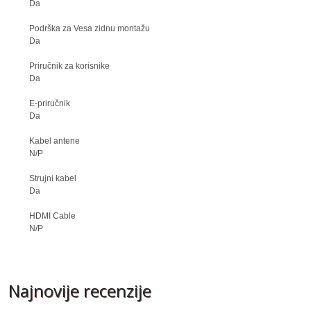
Da
Podrška za Vesa zidnu montažu
Da
Priručnik za korisnike
Da
E-priručnik
Da
Kabel antene
N/P
Strujni kabel
Da
HDMI Cable
N/P
Najnovije recenzije