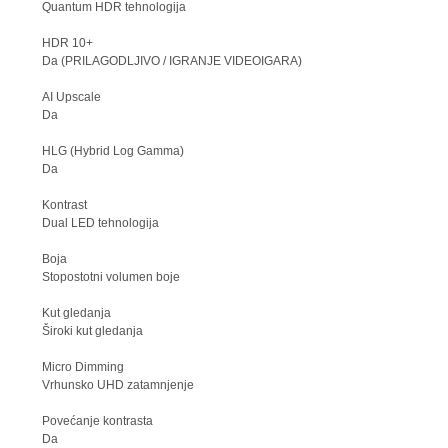
Quantum HDR tehnologija
HDR 10+
Da (PRILAGODLJIVO / IGRANJE VIDEOIGARA)
AI Upscale
Da
HLG (Hybrid Log Gamma)
Da
Kontrast
Dual LED tehnologija
Boja
Stopostotni volumen boje
Kut gledanja
Široki kut gledanja
Micro Dimming
Vrhunsko UHD zatamnjenje
Povećanje kontrasta
Da