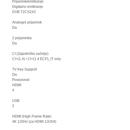
Prijamnik/emitiranje
Digitalno emitiranje
DVB-T2CS2X2
Analogni prijamnik
Da
2 prijamnika
Da
CI (Zajedničko sučelje)
CI+(1.4) / CI+(1.4 ECP)_IT only
TV Key Support
Da
Povezivost
HDMI
4
USB
2
HDMI (High Frame Rate)
4K 120Hz (za HDMI 1/2/3/4)