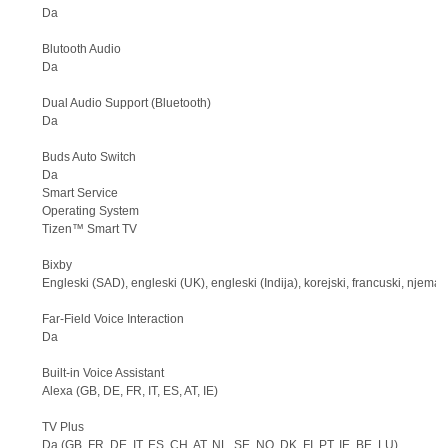
Da
Blutooth Audio
Da
Dual Audio Support (Bluetooth)
Da
Buds Auto Switch
Da
Smart Service
Operating System
Tizen™ Smart TV
Bixby
Engleski (SAD), engleski (UK), engleski (Indija), korejski, francuski, njemački
Far-Field Voice Interaction
Da
Built-in Voice Assistant
Alexa (GB, DE, FR, IT, ES, AT, IE)
TV Plus
Da (GB, FR, DE, IT, ES, CH, AT, NL, SE, NO, DK, FI, PT, IE, BE, LU)