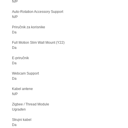
N/P
Auto-Rotation Accessory Support
N/P
Priručnik za korisnike
Da
Full Motion Slim Wall Mount (Y22)
Da
E-priručnik
Da
Webcam Support
Da
Kabel antene
N/P
Zigbee / Thread Module
Ugrađen
Strujni kabel
Da