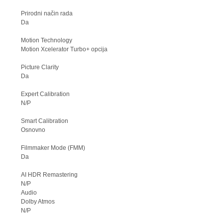
Prirodni način rada
Da
Motion Technology
Motion Xcelerator Turbo+ opcija
Picture Clarity
Da
Expert Calibration
N/P
Smart Calibration
Osnovno
Filmmaker Mode (FMM)
Da
AI HDR Remastering
N/P
Audio
Dolby Atmos
N/P