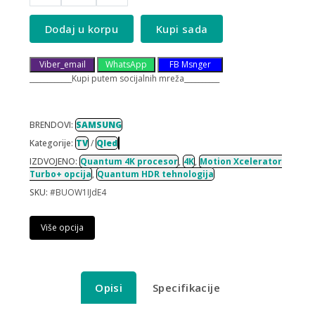
Dodaj u korpu
Kupi sada
Viber_email
WhatsApp
FB Msnger
____________Kupi putem socijalnih mreža__________
BRENDOVI:
SAMSUNG
Kategorije:
TV
/
Qled
IZDVOJENO:
Quantum 4K procesor
,
4K
,
Motion Xcelerator
Turbo+ opcija
,
Quantum HDR tehnologija
SKU:
#BUOW1IJdE4
Više opcija
Opisi
Specifikacije