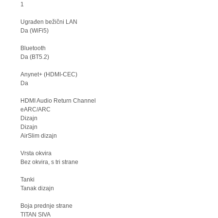
1
Ugrađen bežični LAN
Da (WiFi5)
Bluetooth
Da (BT5.2)
Anynet+ (HDMI-CEC)
Da
HDMI Audio Return Channel
eARC/ARC
Dizajn
Dizajn
AirSlim dizajn
Vrsta okvira
Bez okvira, s tri strane
Tanki
Tanak dizajn
Boja prednje strane
TITAN SIVA