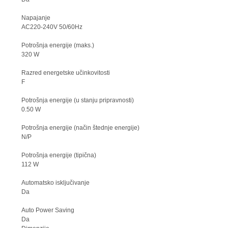
Napajanje
AC220-240V 50/60Hz
Potrošnja energije (maks.)
320 W
Razred energetske učinkovitosti
F
Potrošnja energije (u stanju pripravnosti)
0.50 W
Potrošnja energije (način štednje energije)
N/P
Potrošnja energije (tipična)
112 W
Automatsko isključivanje
Da
Auto Power Saving
Da