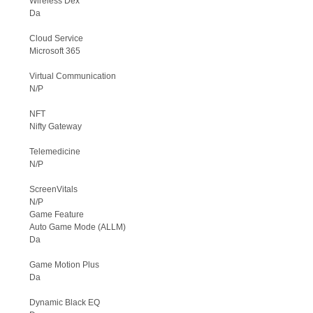
Wireless Dex
Da
Cloud Service
Microsoft 365
Virtual Communication
N/P
NFT
Nifty Gateway
Telemedicine
N/P
ScreenVitals
N/P
Game Feature
Auto Game Mode (ALLM)
Da
Game Motion Plus
Da
Dynamic Black EQ