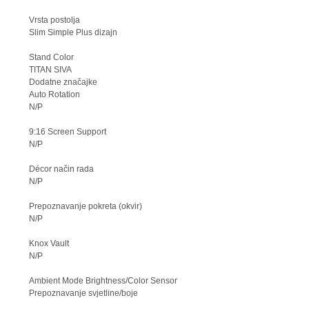
Vrsta postolja
Slim Simple Plus dizajn
Stand Color
TITAN SIVA
Dodatne značajke
Auto Rotation
N/P
9:16 Screen Support
N/P
Décor način rada
N/P
Prepoznavanje pokreta (okvir)
N/P
Knox Vault
N/P
Ambient Mode Brightness/Color Sensor
Prepoznavanje svjetline/boje