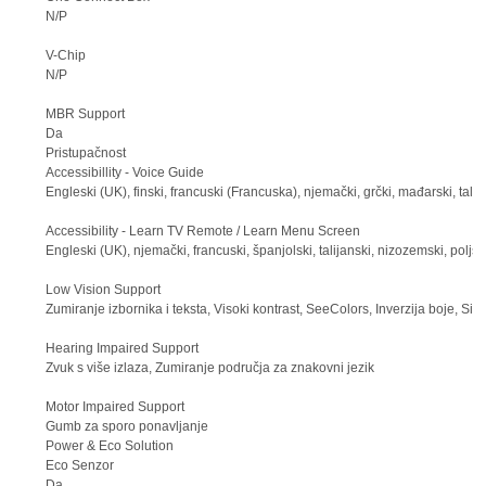
N/P
V-Chip
N/P
MBR Support
Da
Pristupačnost
Accessibillity - Voice Guide
Engleski (UK), finski, francuski (Francuska), njemački, grčki, mađarski, talij
Accessibility - Learn TV Remote / Learn Menu Screen
Engleski (UK), njemački, francuski, španjolski, talijanski, nizozemski, poljsk
Low Vision Support
Zumiranje izbornika i teksta, Visoki kontrast, SeeColors, Inverzija boje, Sivi
Hearing Impaired Support
Zvuk s više izlaza, Zumiranje područja za znakovni jezik
Motor Impaired Support
Gumb za sporo ponavljanje
Power & Eco Solution
Eco Senzor
Da