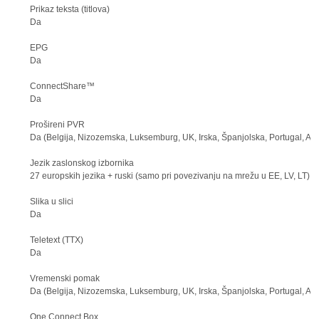
Prikaz teksta (titlova)
Da
EPG
Da
ConnectShare™
Da
Prošireni PVR
Da (Belgija, Nizozemska, Luksemburg, UK, Irska, Španjolska, Portugal, And
Jezik zaslonskog izbornika
27 europskih jezika + ruski (samo pri povezivanju na mrežu u EE, LV, LT)
Slika u slici
Da
Teletext (TTX)
Da
Vremenski pomak
Da (Belgija, Nizozemska, Luksemburg, UK, Irska, Španjolska, Portugal, And
One Connect Box