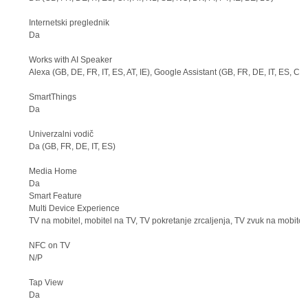
Internetski preglednik
Da
Works with AI Speaker
Alexa (GB, DE, FR, IT, ES, AT, IE), Google Assistant (GB, FR, DE, IT, ES, CH,
SmartThings
Da
Univerzalni vodič
Da (GB, FR, DE, IT, ES)
Media Home
Da
Smart Feature
Multi Device Experience
TV na mobitel, mobitel na TV, TV pokretanje zrcaljenja, TV zvuk na mobitel,
NFC on TV
N/P
Tap View
Da