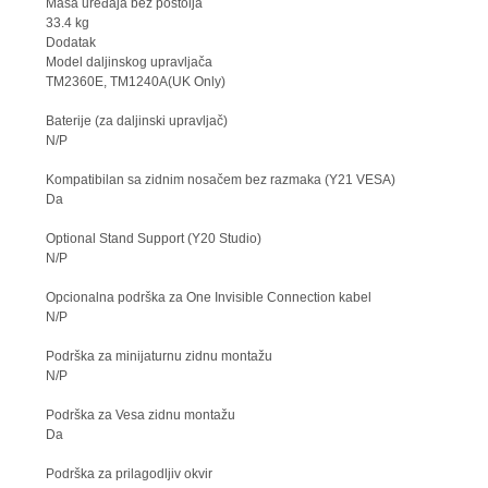
Masa uređaja bez postolja
33.4 kg
Dodatak
Model daljinskog upravljača
TM2360E, TM1240A(UK Only)
Baterije (za daljinski upravljač)
N/P
Kompatibilan sa zidnim nosačem bez razmaka (Y21 VESA)
Da
Optional Stand Support (Y20 Studio)
N/P
Opcionalna podrška za One Invisible Connection kabel
N/P
Podrška za minijaturnu zidnu montažu
N/P
Podrška za Vesa zidnu montažu
Da
Podrška za prilagodljiv okvir