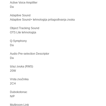
Active Voice Amplifier
Da
Adaptive Sound
Adaptive Sound+ tehnologija prilagođivanja zvuka
Object Tracking Sound
OTS Lite tehnologija
Q-Symphony
Da
Audio Pre-selection Descriptor
Da
Izlaz zvuka (RMS)
20W
Vrsta zvučnika
2CH
Dubokotonac
N/P
Multiroom Link