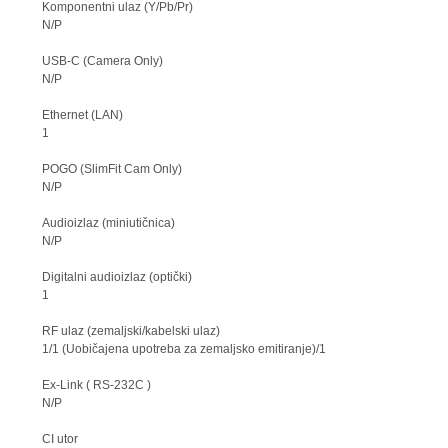
Komponentni ulaz (Y/Pb/Pr)
N/P
USB-C (Camera Only)
N/P
Ethernet (LAN)
1
POGO (SlimFit Cam Only)
N/P
Audioizlaz (miniutičnica)
N/P
Digitalni audioizlaz (optički)
1
RF ulaz (zemaljski/kabelski ulaz)
1/1 (Uobičajena upotreba za zemaljsko emitiranje)/1
Ex-Link ( RS-232C )
N/P
CI utor