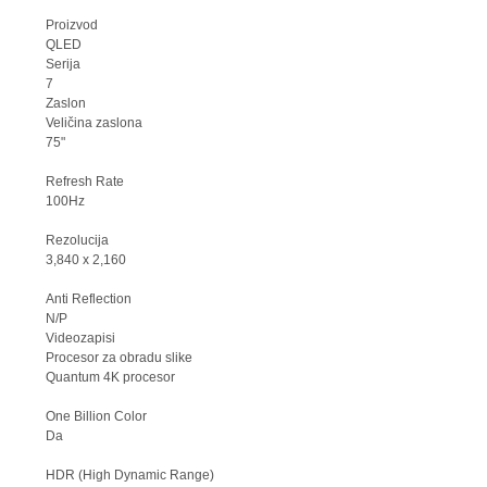
Proizvod
QLED
Serija
7
Zaslon
Veličina zaslona
75"
Refresh Rate
100Hz
Rezolucija
3,840 x 2,160
Anti Reflection
N/P
Videozapisi
Procesor za obradu slike
Quantum 4K procesor
One Billion Color
Da
HDR (High Dynamic Range)