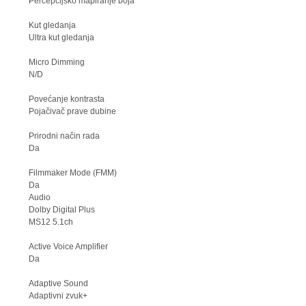
Percepcijsko mapiranje boja
Kut gledanja
Ultra kut gledanja
Micro Dimming
N/D
Povećanje kontrasta
Pojačivač prave dubine
Prirodni način rada
Da
Filmmaker Mode (FMM)
Da
Audio
Dolby Digital Plus
MS12 5.1ch
Active Voice Amplifier
Da
Adaptive Sound
Adaptivni zvuk+