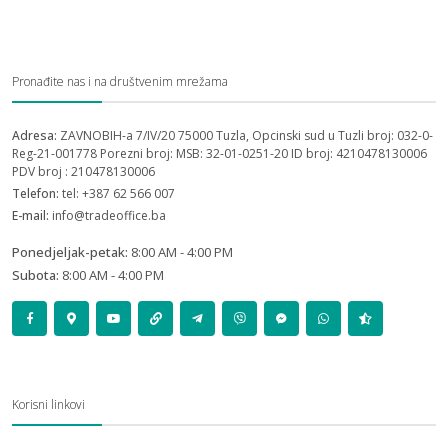
Pronađite nas i na društvenim mrežama
Adresa:
ZAVNOBIH-a 7/IV/20 75000 Tuzla, Opcinski sud u Tuzli broj: 032-0-
Reg-21-001778 Porezni broj: MSB: 32-01-0251-20 ID broj: 4210478130006
PDV broj : 210478130006
Telefon:
tel: +387 62 566 007
E-mail:
info@tradeoffice.ba
Ponedjeljak-petak:
8:00 AM - 4:00 PM
Subota:
8:00 AM - 4:00 PM
Korisni linkovi