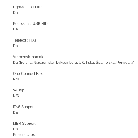
Ugrađeni BT HID
Da
Podrška za USB HID
Da
Teletext (TTX)
Da
Vremenski pomak
Da (Belgija, Nizozemska, Luksemburg, UK, Irska, Španjolska, Portugal, And
One Connect Box
N/D
V-Chip
N/D
IPv6 Support
Da
MBR Support
Da
Pristupačnost