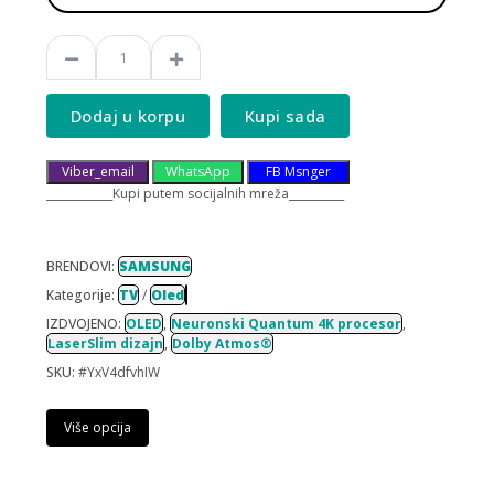
Dodaj u korpu
Kupi sada
Viber_email
WhatsApp
FB Msnger
____________Kupi putem socijalnih mreža__________
BRENDOVI:
SAMSUNG
Kategorije:
TV
/
Oled
IZDVOJENO:
OLED
,
Neuronski Quantum 4K procesor
,
LaserSlim dizajn
,
Dolby Atmos®
SKU:
#YxV4dfvhIW
Više opcija