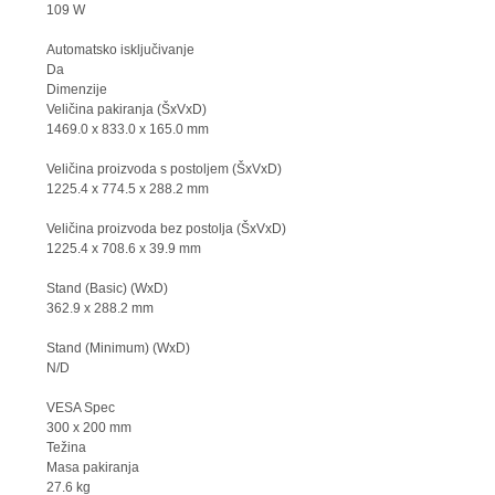
109 W
Automatsko isključivanje
Da
Dimenzije
Veličina pakiranja (ŠxVxD)
1469.0 x 833.0 x 165.0 mm
Veličina proizvoda s postoljem (ŠxVxD)
1225.4 x 774.5 x 288.2 mm
Veličina proizvoda bez postolja (ŠxVxD)
1225.4 x 708.6 x 39.9 mm
Stand (Basic) (WxD)
362.9 x 288.2 mm
Stand (Minimum) (WxD)
N/D
VESA Spec
300 x 200 mm
Težina
Masa pakiranja
27.6 kg