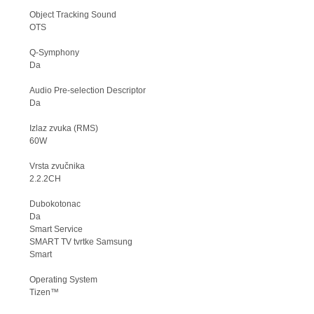
Object Tracking Sound
OTS
Q-Symphony
Da
Audio Pre-selection Descriptor
Da
Izlaz zvuka (RMS)
60W
Vrsta zvučnika
2.2.2CH
Dubokotonac
Da
Smart Service
SMART TV tvrtke Samsung
Smart
Operating System
Tizen™