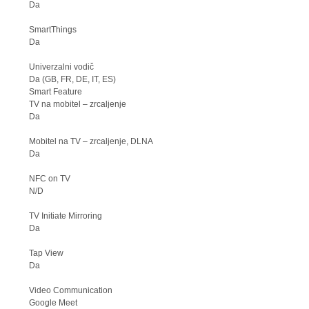
Da
SmartThings
Da
Univerzalni vodič
Da (GB, FR, DE, IT, ES)
Smart Feature
TV na mobitel – zrcaljenje
Da
Mobitel na TV – zrcaljenje, DLNA
Da
NFC on TV
N/D
TV Initiate Mirroring
Da
Tap View
Da
Video Communication
Google Meet