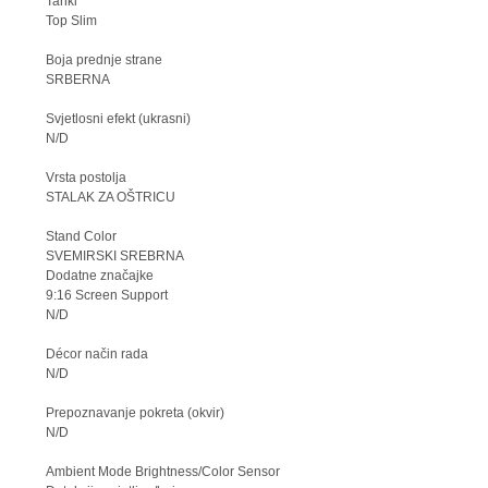
Tanki
Top Slim
Boja prednje strane
SRBERNA
Svjetlosni efekt (ukrasni)
N/D
Vrsta postolja
STALAK ZA OŠTRICU
Stand Color
SVEMIRSKI SREBRNA
Dodatne značajke
9:16 Screen Support
N/D
Décor način rada
N/D
Prepoznavanje pokreta (okvir)
N/D
Ambient Mode Brightness/Color Sensor