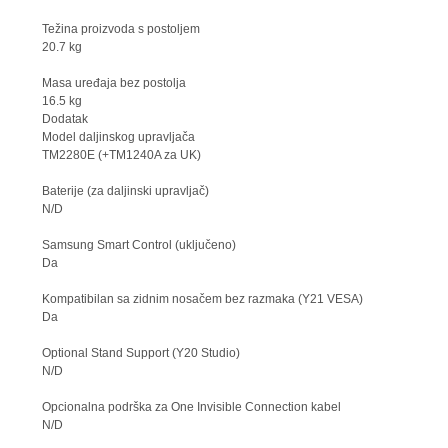
Težina proizvoda s postoljem
20.7 kg
Masa uređaja bez postolja
16.5 kg
Dodatak
Model daljinskog upravljača
TM2280E (+TM1240A za UK)
Baterije (za daljinski upravljač)
N/D
Samsung Smart Control (uključeno)
Da
Kompatibilan sa zidnim nosačem bez razmaka (Y21 VESA)
Da
Optional Stand Support (Y20 Studio)
N/D
Opcionalna podrška za One Invisible Connection kabel
N/D