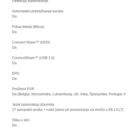
Detekcija svjetline/boje
Automatsko pretraživanje kanala
Da
Prikaz teksta (titlova)
Da
Connect Share™ (HDD)
Da
ConnectShare™ (USB 2.0)
Da
EPG
Da
Prošireni PVR
Da (Belgija, Nizozemska, Luksemburg, UK, Irska, Španjolska, Portugal, And
Jezik zaslonskog izbornika
27 europskih jezika + ruski (samo pri povezivanju na mrežu u EE,LV,LT)
Slika u slici
Da