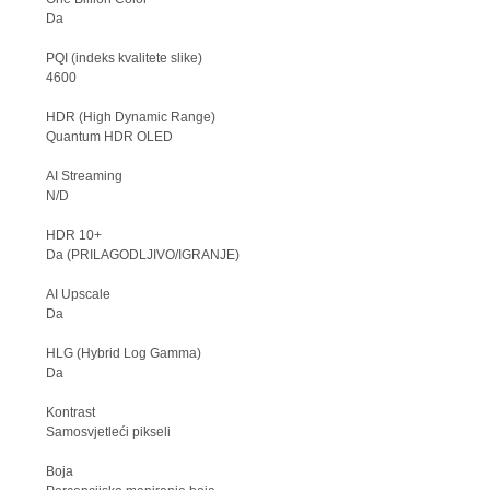
Da
PQI (indeks kvalitete slike)
4600
HDR (High Dynamic Range)
Quantum HDR OLED
AI Streaming
N/D
HDR 10+
Da (PRILAGODLJIVO/IGRANJE)
AI Upscale
Da
HLG (Hybrid Log Gamma)
Da
Kontrast
Samosvjetleći pikseli
Boja