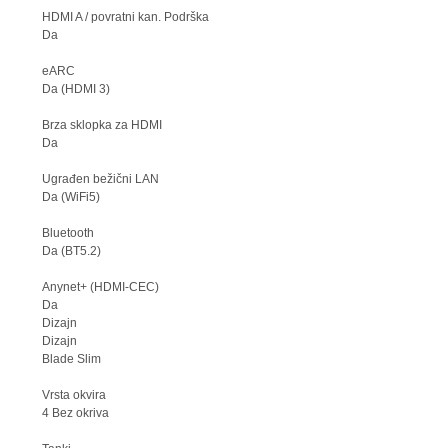
HDMI A / povratni kan. Podrška
Da
eARC
Da (HDMI 3)
Brza sklopka za HDMI
Da
Ugrađen bežični LAN
Da (WiFi5)
Bluetooth
Da (BT5.2)
Anynet+ (HDMI-CEC)
Da
Dizajn
Dizajn
Blade Slim
Vrsta okvira
4 Bez okriva