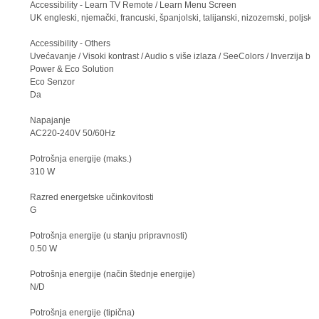
Accessibility - Learn TV Remote / Learn Menu Screen
UK engleski, njemački, francuski, španjolski, talijanski, nizozemski, poljski,
Accessibility - Others
Uvećavanje / Visoki kontrast / Audio s više izlaza / SeeColors / Inverzija b
Power & Eco Solution
Eco Senzor
Da
Napajanje
AC220-240V 50/60Hz
Potrošnja energije (maks.)
310 W
Razred energetske učinkovitosti
G
Potrošnja energije (u stanju pripravnosti)
0.50 W
Potrošnja energije (način štednje energije)
N/D
Potrošnja energije (tipična)