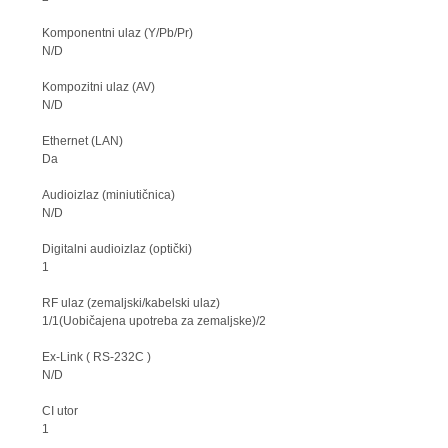
Komponentni ulaz (Y/Pb/Pr)
N/D
Kompozitni ulaz (AV)
N/D
Ethernet (LAN)
Da
Audioizlaz (miniutičnica)
N/D
Digitalni audioizlaz (optički)
1
RF ulaz (zemaljski/kabelski ulaz)
1/1(Uobičajena upotreba za zemaljske)/2
Ex-Link ( RS-232C )
N/D
CI utor
1