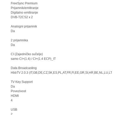
FreeSync Premium
Prijamnik/emitiranje
Digitalno emitiranje
DVB-T2CS2 x 2
Analogni prijamnik
Da
2 prijamnika
Da
CI (Zajedničko sučelje)
samo CI+(1.4) / CI+(1.4 ECP)_IT
Data Broadcasting
HbbTV 2.0.3 (IT,GB,DE,CZ,SK,ES,PL,AT,FR,FI,EE,GR,SI,HR,BE,NL,LU,LT,
TV Key Support
Da
Povezivost
HDMI
4
USB
2