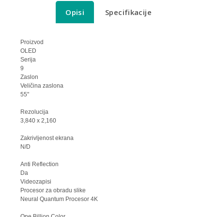
Opisi
Specifikacije
Proizvod
OLED
Serija
9
Zaslon
Veličina zaslona
55"
Rezolucija
3,840 x 2,160
Zakrivljenost ekrana
N/D
Anti Reflection
Da
Videozapisi
Procesor za obradu slike
Neural Quantum Procesor 4K
One Billion Color