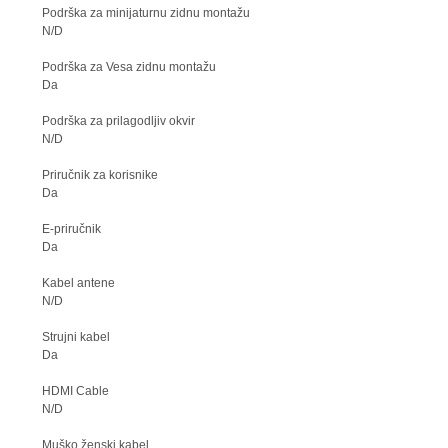
Podrška za minijaturnu zidnu montažu
N/D
Podrška za Vesa zidnu montažu
Da
Podrška za prilagodljiv okvir
N/D
Priručnik za korisnike
Da
E-priručnik
Da
Kabel antene
N/D
Strujni kabel
Da
HDMI Cable
N/D
Muško ženski kabel