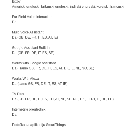
Bixby
Američki engleski, britanski engleski, indijski engleski, korejski, francuski, 
Far-Field Voice Interaction
Da
Multi Voice Assistant
Da (GB, DE, FR, IT, ES, AT, IE)
Google Assistant Built-in
Da (GB, FR, DE, IT, ES, SE)
Works with Google Assistant
Da ( samo GB, FR, DE, IT, ES, AT, DK, IE, NL, NO, SE)
Works With Alexa
Da (samo GB, FR, DE, IT, ES, AT, IE)
TV Plus
Da (GB, FR, DE, IT, ES, CH, AT, NL, SE, NO, DK, FI, PT, IE, BE, LU)
Internetski preglednik
Da
Podrška za aplikaciju SmartThings