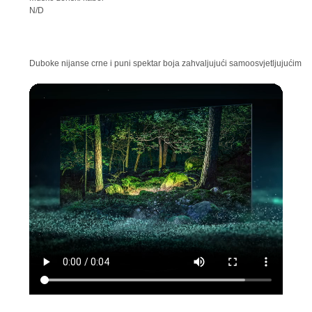
N/D
Duboke nijanse crne i puni spektar boja zahvaljujući samoosvjetljujućim p