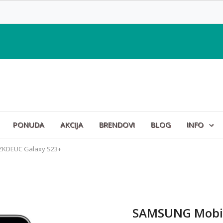
PONUDA
AKCIJA
BRENDOVI
BLOG
INFO
ZKDEUC Galaxy S23+
SAMSUNG Mobit