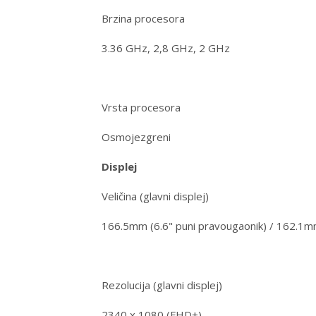
Brzina procesora
3.36 GHz, 2,8 GHz, 2 GHz
Vrsta procesora
Osmojezgreni
Displej
Veličina (glavni displej)
166.5mm (6.6" puni pravougaonik) / 162.1mm 
Rezolucija (glavni displej)
2340 x 1080 (FHD+)