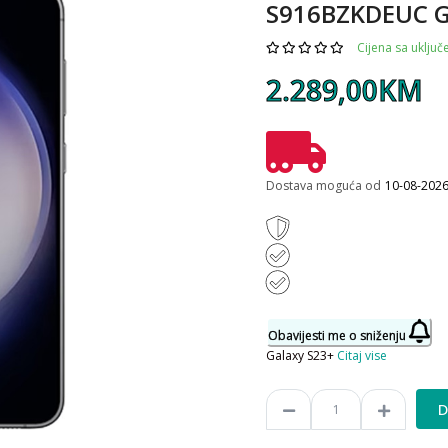
S916BZKDEUC G
Cijena sa uklju
2.289,00KM
Dostava moguća od
10-08-202
Obavijesti me o sniženju
Galaxy S23+
Citaj vise
D