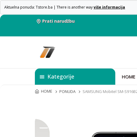
Aktuelna ponuda: Tstore.ba | There is another way
više informacija
Prati narudžbu
Kategorije
HOME
HOME
PONUDA
SAMSUNG Mobitel SM-S916B