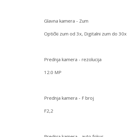
Glavna kamera - Zum
Optički zum od 3x, Digitalni zum do 30x
Prednja kamera - rezolucija
12.0 MP
Prednja kamera - F broj
F2,2
Prednja kamera - auto fokus