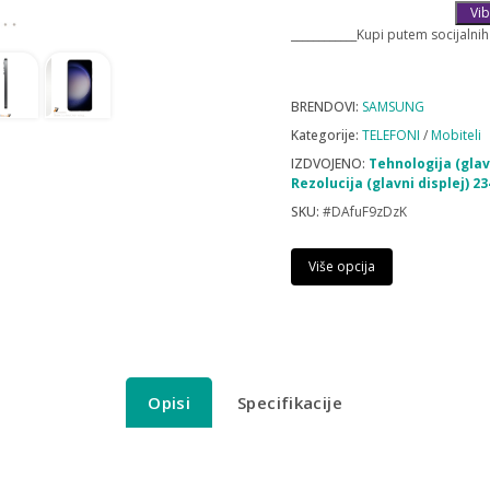
Vib
____________Kupi putem socijalnih
BRENDOVI:
SAMSUNG
Kategorije:
TELEFONI
/
Mobiteli
IZDVOJENO:
Tehnologija (gla
Rezolucija (glavni displej) 2
SKU:
#DAfuF9zDzK
Više opcija
Opisi
Specifikacije