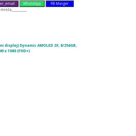
er_email
WhatsApp
FB Msnger
 mreža__________
vni displej) Dynamic AMOLED 2X
,
8/256GB
,
340 x 1080 (FHD+)