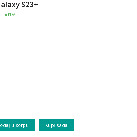
alaxy S23+
čenim PDV
6
odaj u korpu
Kupi sada