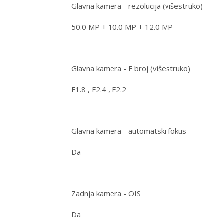
Glavna kamera - rezolucija (višestruko)
50.0 MP + 10.0 MP + 12.0 MP
Glavna kamera - F broj (višestruko)
F1.8 , F2.4 , F2.2
Glavna kamera - automatski fokus
Da
Zadnja kamera - OIS
Da