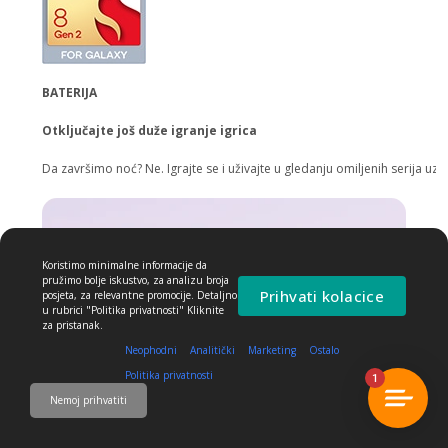
BATERIJA
Otključajte još duže igranje igrica
Da završimo noć? Ne. Igrajte se i uživajte u gledanju omiljenih serija uz 
Koristimo minimalne informacije da
pružimo bolje iskustvo, za analizu broja
Prihvati kolacice
posjeta, za relevantne promocije. Detaljno
u rubrici "Politika privatnosti" Kliknite
za pristanak.
Neophodni
Analitički
Marketing
Ostalo
Politika privatnosti
1
Nemoj prihvatiti