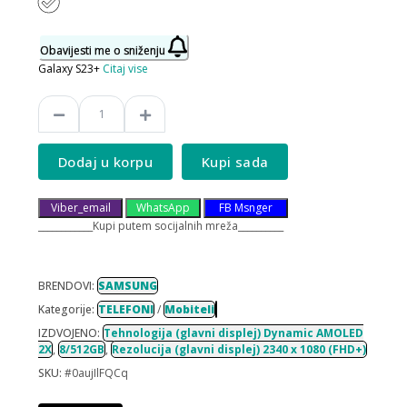
Obavijesti me o sniženju
Galaxy S23+
Citaj vise
Dodaj u korpu
Kupi sada
Viber_email
WhatsApp
FB Msnger
____________Kupi putem socijalnih mreža__________
BRENDOVI:
SAMSUNG
Kategorije:
TELEFONI
/
Mobiteli
IZDVOJENO:
Tehnologija (glavni displej) Dynamic AMOLED
2X
,
8/512GB
,
Rezolucija (glavni displej) 2340 x 1080 (FHD+)
SKU:
#0aujIlFQCq