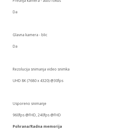
Prednja kamera - auto fokus
Da
Glavna kamera - blic
Da
Rezolucija snimanja video snimka
UHD 8K (7680 x 4320) @30fps
Usporeno snimanje
960fps @FHD, 240fps @FHD
Pohrana/Radna memorija