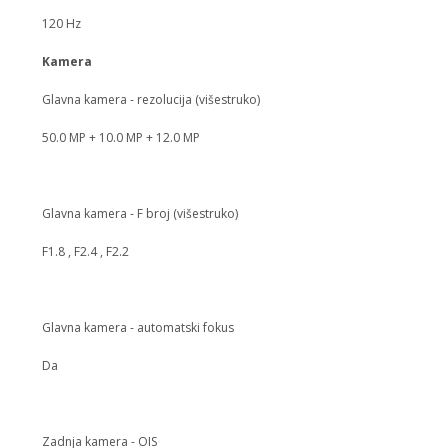
120 Hz
Kamera
Glavna kamera - rezolucija (višestruko)
50.0 MP + 10.0 MP + 12.0 MP
Glavna kamera - F broj (višestruko)
F1.8 , F2.4 , F2.2
Glavna kamera - automatski fokus
Da
Zadnja kamera - OIS