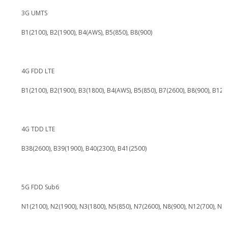
3G UMTS
B1(2100), B2(1900), B4(AWS), B5(850), B8(900)
4G FDD LTE
B1(2100), B2(1900), B3(1800), B4(AWS), B5(850), B7(2600), B8(900), B12(
4G TDD LTE
B38(2600), B39(1900), B40(2300), B41(2500)
5G FDD Sub6
N1(2100), N2(1900), N3(1800), N5(850), N7(2600), N8(900), N12(700), N2