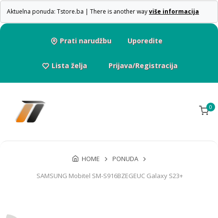
Aktuelna ponuda: Tstore.ba | There is another way
više informacija
Prati narudžbu
Uporedite
Lista želja
Prijava/Registracija
0
HOME
PONUDA
SAMSUNG Mobitel SM-S916BZEGEUC Galaxy S23+