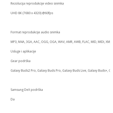
Rezolucija reprodukcije video snimka
UHD 8K (7680 x 4320) @60fps
Format reprodukcije audio snimka
MP3, M4A, 3GA, AAC, OGG, OGA, WAV, AMR, AWB, FLAC, MID, MIDI, XMF, M
Usluge i aplikacije
Gear podrška
Galaxy Buds2 Pro, Galaxy Buds Pro, Galaxy Buds Live, Galaxy Buds+, Gala
Samsung DeX podrška
Da