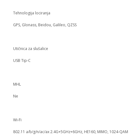
Tehnologija lociranja
GPS, Glonass, Beidou, Galileo, QZSS
Utičnica za slušalice
USB Tip-C
MHL
Ne
Wi-Fi
802.11 a/b/g/n/ac/ax 2.4G+5GHz+6GHz, HE160, MIMO, 1024-QAM