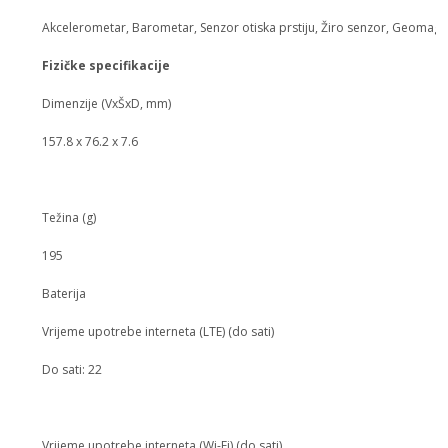
Akcelerometar, Barometar, Senzor otiska prstiju, Žiro senzor, Geomagnet
Fizičke specifikacije
Dimenzije (VxŠxD, mm)
157.8 x 76.2 x 7.6
Težina (g)
195
Baterija
Vrijeme upotrebe interneta (LTE) (do sati)
Do sati: 22
Vrijeme upotrebe interneta (Wi-Fi) (do sati)