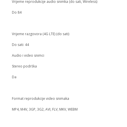
Vrijeme reprodukcije audio snimka (do sati, Wireless)
Do 84
Vrijeme razgovora (4G LTE) (do sati)
Do sati: 44
Audio i video snimci
Stereo podrška
Da
Format reprodukcije video snimaka
MP4, M4V, 3GP, 3G2, AVI, FLV, MKV, WEBM