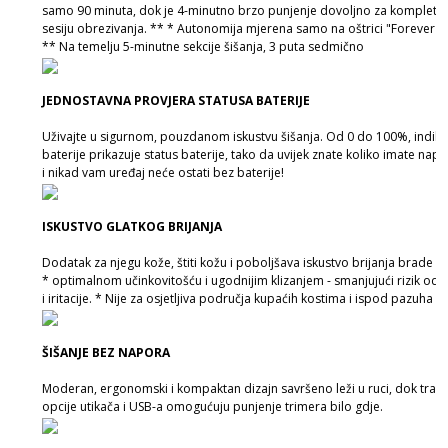
samo 90 minuta, dok je 4-minutno brzo punjenje dovoljno za kompletn
sesiju obrezivanja. ** * Autonomija mjerena samo na oštrici "Forever S
** Na temelju 5-minutne sekcije šišanja, 3 puta sedmično
JEDNOSTAVNA PROVJERA STATUSA BATERIJE
Uživajte u sigurnom, pouzdanom iskustvu šišanja. Od 0 do 100%, indika
baterije prikazuje status baterije, tako da uvijek znate koliko imate nap
i nikad vam uređaj neće ostati bez baterije!
ISKUSTVO GLATKOG BRIJANJA
Dodatak za njegu kože, štiti kožu i poboljšava iskustvo brijanja brade i ti
* optimalnom učinkovitošću i ugodnijim klizanjem - smanjujući rizik od 
i iritacije. * Nije za osjetljiva područja kupaćih kostima i ispod pazuha
ŠIŠANJE BEZ NAPORA
Moderan, ergonomski i kompaktan dizajn savršeno leži u ruci, dok trad
opcije utikača i USB-a omogućuju punjenje trimera bilo gdje.