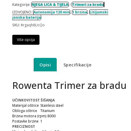
Kategorije:
NJEGA LICA & TIJELA
/
Trimeri za bradu
IZDVOJENO:
Autonomija 120 min
,
1 brzina
,
Litijumski
jonska baterija
SKU:
#rgaqh8UcQo
Više opcija
Opisi
Specifikacije
Rowenta Trimer za bradu
UČINKOVITOST ŠIŠANJA
Materijal oštrice
Stainless steel
Obloga oštrice
Titanium
Brzina motora (rpm)
8000
Postavke brzine
1
PRECIZNOST