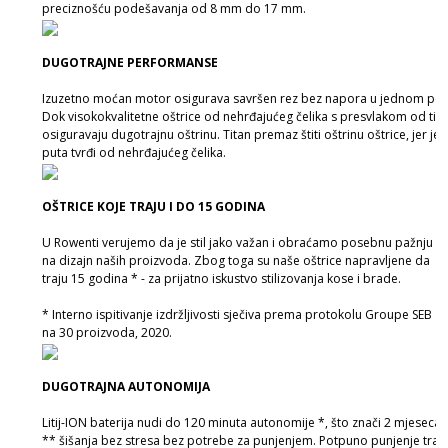
preciznošću podešavanja od 8 mm do 17 mm.
DUGOTRAJNE PERFORMANSE
Izuzetno moćan motor osigurava savršen rez bez napora u jednom pot
Dok visokokvalitetne oštrice od nehrđajućeg čelika s presvlakom od tit
osiguravaju dugotrajnu oštrinu. Titan premaz štiti oštrinu oštrice, jer je t
puta tvrđi od nehrđajućeg čelika.
OŠTRICE KOJE TRAJU I DO 15 GODINA
U Rowenti verujemo da je stil jako važan i obraćamo posebnu pažnju
na dizajn naših proizvoda. Zbog toga su naše oštrice napravljene da
traju 15 godina * - za prijatno iskustvo stilizovanja kose i brade.
* Interno ispitivanje izdržljivosti sječiva prema protokolu Groupe SEB
na 30 proizvoda, 2020.
DUGOTRAJNA AUTONOMIJA
Litij-ION baterija nudi do 120 minuta autonomije *, što znači 2 mjeseca
** šišanja bez stresa bez potrebe za punjenjem. Potpuno punjenje traj