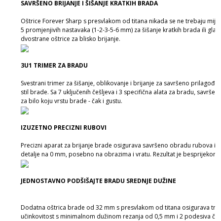
SAVRŠENO BRIJANJE I ŠIŠANJE KRATKIH BRADA
Oštrice Forever Sharp s presvlakom od titana nikada se ne trebaju mijen
5 promjenjivih nastavaka (1-2-3-5-6 mm) za šišanje kratkih brada ili glatk
dvostrane oštrice za blisko brijanje.
3U1 TRIMER ZA BRADU
Svestrani trimer za šišanje, oblikovanje i brijanje za savršeno prilagođen
stil brade. Sa 7 uključenih češljeva i 3 specifična alata za bradu, savršen 
za bilo koju vrstu brade - čak i gustu.
IZUZETNO PRECIZNI RUBOVI
Precizni aparat za brijanje brade osigurava savršeno obradu rubova i
detalje na 0 mm, posebno na obrazima i vratu. Rezultat je besprijekoran
JEDNOSTAVNO PODŠIŠAJTE BRADU SREDNJE DUŽINE
Dodatna oštrica brade od 32 mm s presvlakom od titana osigurava tra
učinkovitost s minimalnom dužinom rezanja od 0,5 mm i 2 podesiva češl