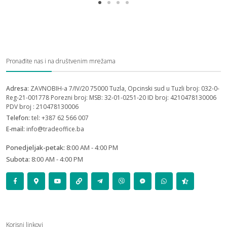
Pronađite nas i na društvenim mrežama
Adresa:
ZAVNOBIH-a 7/IV/20 75000 Tuzla, Opcinski sud u Tuzli broj: 032-0-
Reg-21-001778 Porezni broj: MSB: 32-01-0251-20 ID broj: 4210478130006
PDV broj : 210478130006
Telefon:
tel: +387 62 566 007
E-mail:
info@tradeoffice.ba
Ponedjeljak-petak:
8:00 AM - 4:00 PM
Subota:
8:00 AM - 4:00 PM
Korisni linkovi