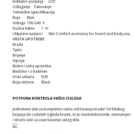
Indikator punjenja
LCD
Odlaganje
Pakovanje
Tehničke specifikacije
Boje
Blue
Voltage
100-240 V
Dužina kabla
1 m
Uključeni nastavci
Skin Comfort accessory for beard and body usag
VRSTA UPOTREBE
Brada
Tijelo
Brijanje
Opcije
Mokra i suha upotreba
Bežično i s kablom
Vrsta utikača
EUR
Boja utičnice
Black
POTPUNA KONTROLA VAŠEG IZGLEDA
Jedinstveni alat za kompletnu rutinu održavanja brade! Od bliskog
brijanja do različitih izgleda brade, to je visokotehnološki, višenamjensk
i stručni alat za usavršavanje vašeg stila.