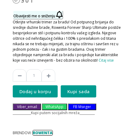
3 U 1
Obavijesti me o sniženju
Otkrijte vrhunski trimer za bradu! Od potpunog brijanja do
srednje dužine brade, Rowenta Forever Sharp Ultimate postiže
besprijekoran stil i potpunu kontrolu vašeg izgleda. Njegove
oštrice od nehrđajućeg čelika i 100% s presvlakom od titana
nikada se ne trebaju mijenjati, za trajnu oštrinu i savršen rez u
jednom potezu - čak i na gustim bradama. Ovaj trimer
objedinjuje namjenski alat za bradu i posjeduje karakteristike
koje vas neće iznevjeriti - bez obzira na okolnosti!
Citaj vise
Dodaj u korpu
Kupi sada
Viber_email
WhatsApp
FB Msnger
____________Kupi putem socijalnih mreža__________
BRENDOVI:
ROWENTA