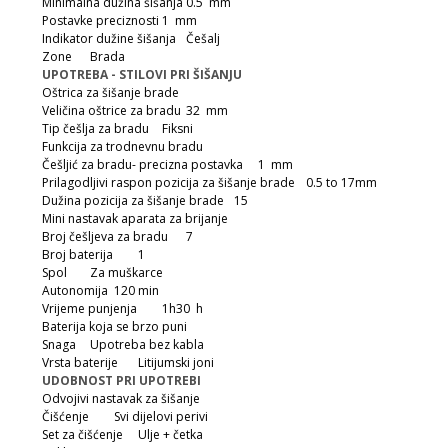
Minimalna dužina šišanja
0.5 mm
Postavke preciznosti
1 mm
Indikator dužine šišanja
Češalj
Zone
Brada
UPOTREBA - STILOVI PRI ŠIŠANJU
Oštrica za šišanje brade
Veličina oštrice za bradu
32 mm
Tip češlja za bradu
Fiksni
Funkcija za trodnevnu bradu
Češljić za bradu- precizna postavka
1 mm
Prilagodljivi raspon pozicija za šišanje brade
0.5 to 17mm
Dužina pozicija za šišanje brade
15
Mini nastavak aparata za brijanje
Broj češljeva za bradu
7
Broj baterija
1
Spol
Za muškarce
Autonomija
120 min
Vrijeme punjenja
1h30 h
Baterija koja se brzo puni
Snaga
Upotreba bez kabla
Vrsta baterije
Litijumski joni
UDOBNOST PRI UPOTREBI
Odvojivi nastavak za šišanje
Čišćenje
Svi dijelovi perivi
Set za čišćenje
Ulje + četka