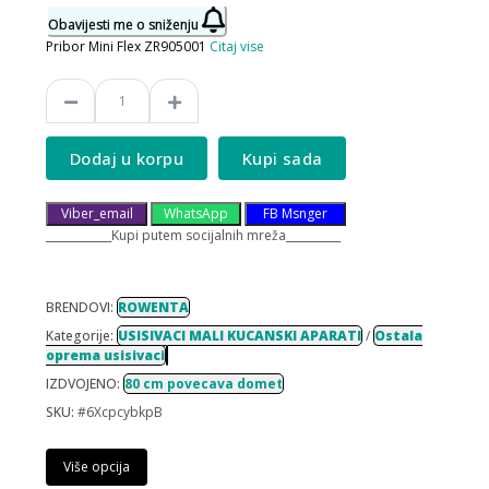
Obavijesti me o sniženju
Pribor Mini Flex ZR905001
Citaj vise
Dodaj u korpu
Kupi sada
Viber_email
WhatsApp
FB Msnger
____________Kupi putem socijalnih mreža__________
BRENDOVI:
ROWENTA
Kategorije:
USISIVACI MALI KUCANSKI APARATI
/
Ostala
oprema usisivaci
IZDVOJENO:
80 cm povecava domet
SKU:
#6XcpcybkpB
Više opcija