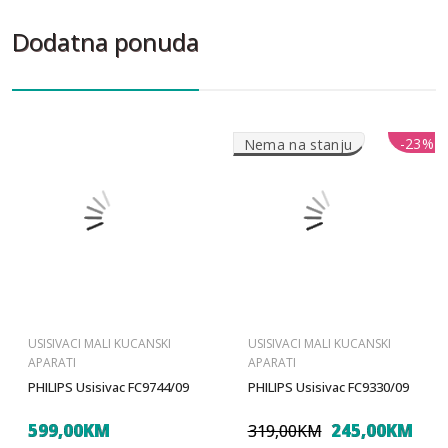
Dodatna ponuda
-23%
-23%
Nema na stanju
USISIVACI MALI KUCANSKI
USISIVACI MALI KUCANSKI
APARATI
APARATI
PHILIPS Usisivac FC9744/09
PHILIPS Usisivac FC9330/09
599,00KM
245,00KM
319,00KM