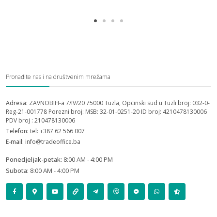
Pronađite nas i na društvenim mrežama
Adresa:
ZAVNOBIH-a 7/IV/20 75000 Tuzla, Opcinski sud u Tuzli broj: 032-0-
Reg-21-001778 Porezni broj: MSB: 32-01-0251-20 ID broj: 4210478130006
PDV broj : 210478130006
Telefon:
tel: +387 62 566 007
E-mail:
info@tradeoffice.ba
Ponedjeljak-petak:
8:00 AM - 4:00 PM
Subota:
8:00 AM - 4:00 PM