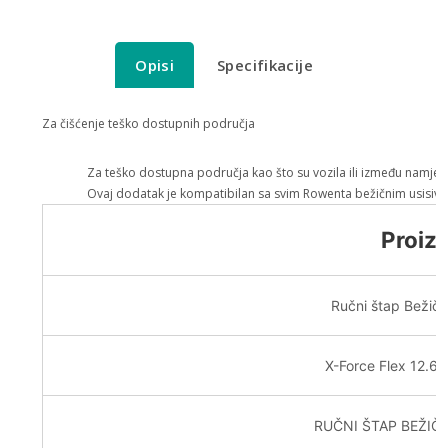
Opisi
Specifikacije
Za čišćenje teško dostupnih područja
Za teško dostupna područja kao što su vozila ili između namješ
Ovaj dodatak je kompatibilan sa svim Rowenta bežičnim usisivač
Proiz
Ručni štap Bežič
X-Force Flex 12.
RUČNI ŠTAP BEŽIČN