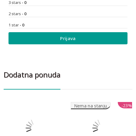
3 stars
- 0
2 stars
- 0
1 star
- 0
Prijava
Dodatna ponuda
-23%
-23%
Nema na stanju