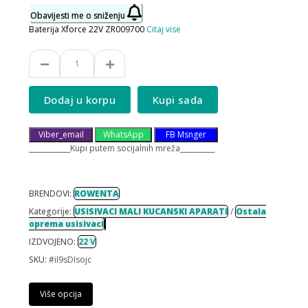
Obavijesti me o sniženju
Baterija Xforce 22V ZR009700
Citaj vise
Dodaj u korpu
Kupi sada
Viber_email
WhatsApp
FB Msnger
____________Kupi putem socijalnih mreža__________
BRENDOVI:
ROWENTA
Kategorije:
USISIVACI MALI KUCANSKI APARATI
/
Ostala
oprema usisivaci
IZDVOJENO:
22 V
SKU:
#iI9sDIsojc
Više opcija