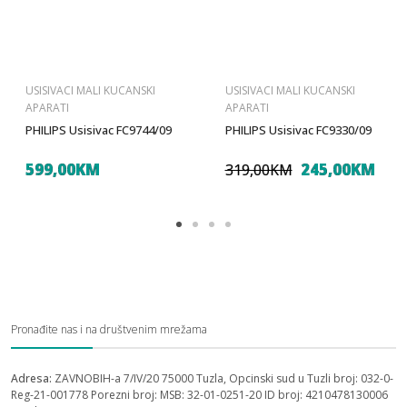
USISIVACI MALI KUCANSKI
USISIVACI MALI KUCANSKI
APARATI
APARATI
PHILIPS Usisivac FC9744/09
PHILIPS Usisivac FC9330/09
599,00KM
245,00KM
319,00KM
Pronađite nas i na društvenim mrežama
Adresa:
ZAVNOBIH-a 7/IV/20 75000 Tuzla, Opcinski sud u Tuzli broj: 032-0-
Reg-21-001778 Porezni broj: MSB: 32-01-0251-20 ID broj: 4210478130006