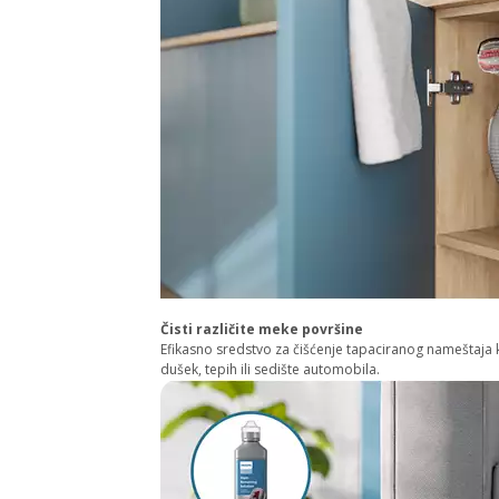
Čisti različite meke površine
Efikasno sredstvo za čišćenje tapaciranog nameštaja k
dušek, tepih ili sedište automobila.