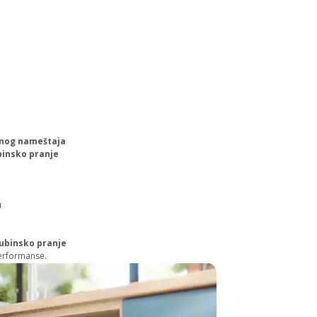
ranog nameštaja
binsko pranje
u
ubinsko pranje
erformanse.