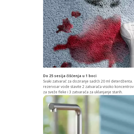
Do 25 sesija čišćenja u 1 boci
Svaki zatvarač za doziranje sadrži 20 ml deterdženta.
rezervoar vode stavite 2 zatvarača visoko koncentro
za sveže fleke i 3 zatvarača za uklanjanje starih.