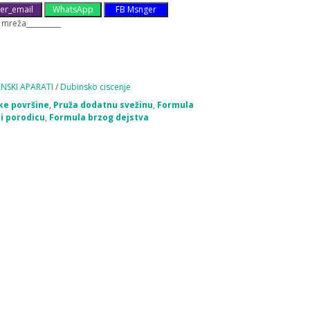
er_email
WhatsApp
FB Msnger
 mreža__________
ANSKI APARATI
/
Dubinsko ciscenje
eke površine
,
Pruža dodatnu svežinu
,
Formula
i porodicu
,
Formula brzog dejstva