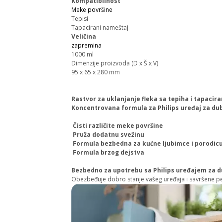
Kompatibilnost
Meke površine
Tepisi
Tapacirani nameštaj
Veličina
zapremina
1000 ml
Dimenzije proizvoda (D x Š x V)
95 x 65 x 280 mm
Rastvor za uklanjanje fleka sa tepiha i tapaci
Koncentrovana formula za Philips uređaj za du
Čisti različite meke površine
Pruža dodatnu svežinu
Formula bezbedna za kućne ljubimce i porodic
Formula brzog dejstva
Bezbedno za upotrebu sa Philips uređajem za d
Obezbeđuje dobro stanje vašeg uređaja i savršene p