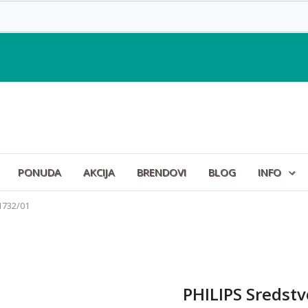
PONUDA
AKCIJA
BRENDOVI
BLOG
INFO
1732/01
PHILIPS Sredstv