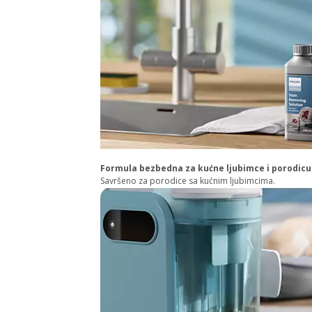
Formula bezbedna za kućne ljubimce i porodicu
Savršeno za porodice sa kućnim ljubimcima.