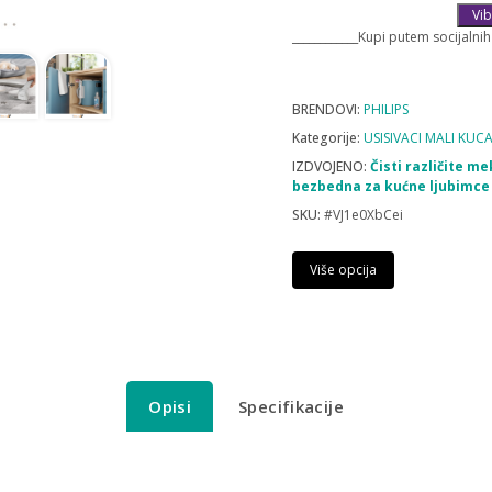
Vib
____________Kupi putem socijalnih
BRENDOVI:
PHILIPS
Kategorije:
USISIVACI MALI KUC
IZDVOJENO:
Čisti različite m
bezbedna za kućne ljubimce 
SKU:
#VJ1e0XbCei
Više opcija
Opisi
Specifikacije