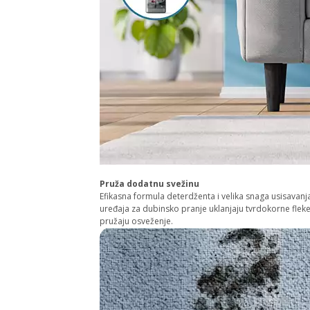
Pruža dodatnu svežinu
Efikasna formula deterdženta i velika snaga usisavanja
uređaja za dubinsko pranje uklanjaju tvrdokorne fleke
pružaju osveženje.