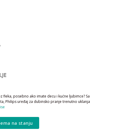
6
LJE
z fleka, posebno ako imate decu i kućne ljubimce? Sa
, Philips uređaj za dubinsko pranje trenutno uklanja
vise
ema na stanju