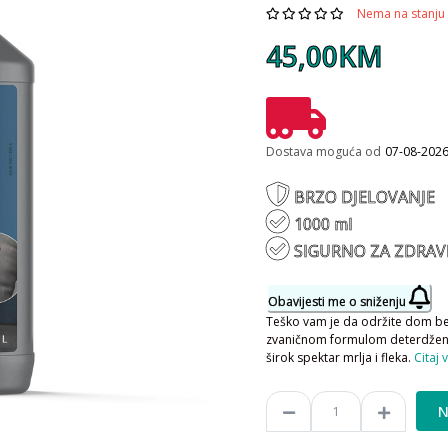
Nema na stanju
45,00KM
Dostava moguća od
07-08-202
BRZO DJELOVANJE
1000 ml
SIGURNO ZA ZDRAV
Obavijesti me o sniženju
Teško vam je da održite dom be
zvaničnom formulom deterdženta
širok spektar mrlja i fleka.
Citaj 
N