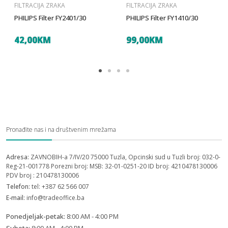
FILTRACIJA ZRAKA
FILTRACIJA ZRAKA
PHILIPS Filter FY2401/30
PHILIPS Filter FY1410/30
42,00KM
99,00KM
Pronađite nas i na društvenim mrežama
Adresa:
ZAVNOBIH-a 7/IV/20 75000 Tuzla, Opcinski sud u Tuzli broj: 032-0-
Reg-21-001778 Porezni broj: MSB: 32-01-0251-20 ID broj: 4210478130006
PDV broj : 210478130006
Telefon:
tel: +387 62 566 007
E-mail:
info@tradeoffice.ba
Ponedjeljak-petak:
8:00 AM - 4:00 PM
Subota:
8:00 AM - 4:00 PM