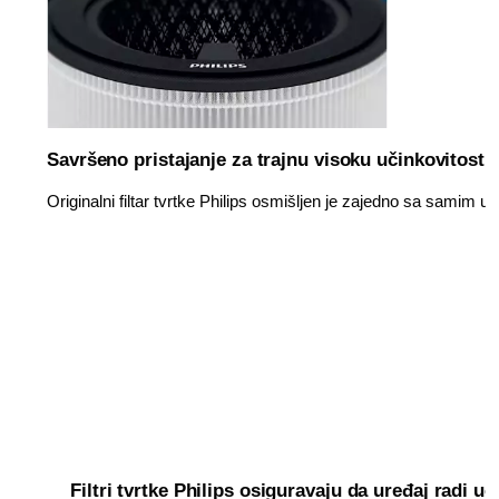
Savršeno pristajanje za trajnu visoku učinkovitost
Originalni filtar tvrtke Philips osmišljen je zajedno sa samim 
Filtri tvrtke Philips osiguravaju da uređaj radi uč