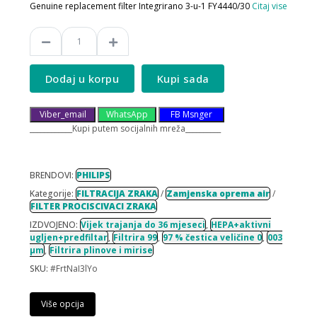
Genuine replacement filter Integrirano 3-u-1 FY4440/30
Citaj vise
Dodaj u korpu
Kupi sada
Viber_email
WhatsApp
FB Msnger
____________Kupi putem socijalnih mreža__________
BRENDOVI:
PHILIPS
Kategorije:
FILTRACIJA ZRAKA
/
Zamjenska oprema air
/
FILTER PROCISCIVACI ZRAKA
IZDVOJENO:
Vijek trajanja do 36 mjeseci
,
HEPA+aktivni
ugljen+predfiltar
,
Filtrira 99
,
97 % čestica veličine 0
,
003
μm
,
Filtrira plinove i mirise
SKU:
#FrtNaI3lYo
Više opcija