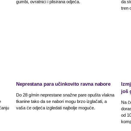
gumbi, ovratnici i plisirana odjeća.
da st
tren 
Neprestana para učinkovito ravna nabore
Izmj
još 
Do 28 g/min neprestane snažne pare opušta vlakna
e
tkanine tako da se nabori mogu brzo izglačati, a
Na če
čanju
vaša će odjeća izgledati najbolje moguće.
dora
od 10
kompl