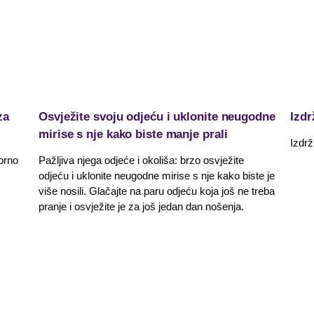
za
Osvježite svoju odjeću i uklonite neugodne
Izdr
mirise s nje kako biste manje prali
Izdrž
orno
Pažljiva njega odjeće i okoliša: brzo osvježite
odjeću i uklonite neugodne mirise s nje kako biste je
više nosili. Glačajte na paru odjeću koja još ne treba
pranje i osvježite je za još jedan dan nošenja.