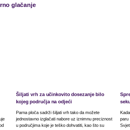
arno glačanje
Šiljati vrh za učinkovito dosezanje bilo
Spre
kojeg područja na odjeći
seku
Parna ploča sadrži šiljati vrh tako da možete
Kada 
uje
jednostavno izglačati nabore uz iznimnu preciznost
paru
od
u područjima koje je teško dohvatiti, kao što su
Svje