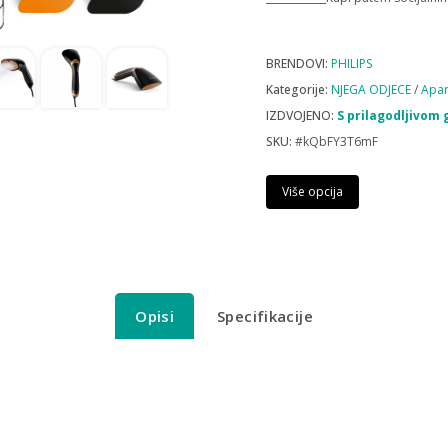
BRENDOVI:
PHILIPS
Kategorije:
NJEGA ODJECE
/
Apar
IZDVOJENO:
S prilagodljivom 
SKU:
#kQbFY3T6mF
Više opcija
Opisi
Specifikacije