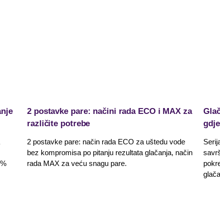
anje
2 postavke pare: načini rada ECO i MAX za
Glač
različite potrebe
gdje
2 postavke pare: način rada ECO za uštedu vode
Serij
bez kompromisa po pitanju rezultata glačanja, način
savr
 %
rada MAX za veću snagu pare.
pokre
glača