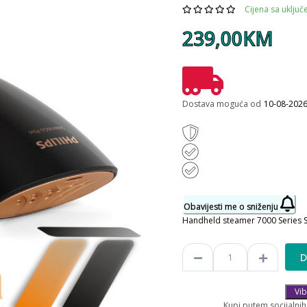
Cijena sa uklju
239,00KM
Dostava moguća od
10-08-202
Obavijesti me o sniženju
Handheld steamer 7000 Series 
D
Vib
____________Kupi putem socijalnih