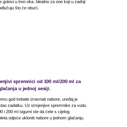
e gotovi u tren oka. Idealno za one koji u zadnji
odlučuju što će obući.
enjivi spremnici od 100 ml/200 ml za
glačanja u jednoj sesiji.
mu god trebate izravnati nabore, uređaj je
stao zadatku. Uz izmjenjive spremnike za vodu
0 i 200 ml sigurni ste da ćete s cijelog
eta odjeće ukloniti nabore u jednom glačanju.