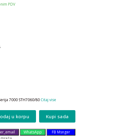
čenim PDV
6
Serija 7000 STH7060/80
Citaj vise
odaj u korpu
Kupi sada
er_email
WhatsApp
FB Msnger
 mreža__________