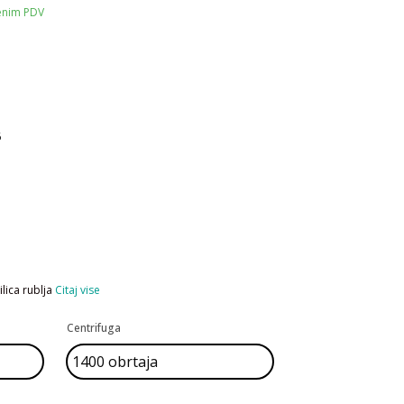
čenim PDV
6
ica rublja
Citaj vise
Centrifuga