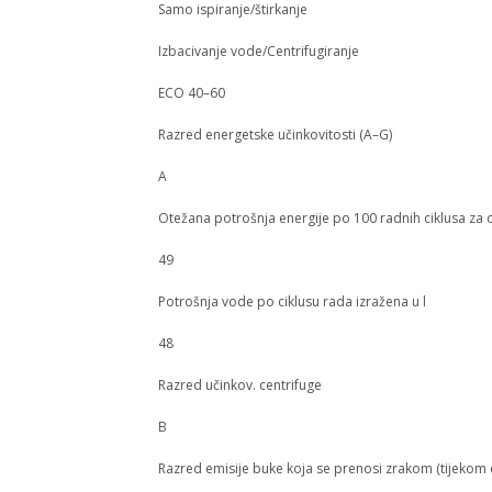
Samo ispiranje/štirkanje
Izbacivanje vode/Centrifugiranje
ECO 40–60
Razred energetske učinkovitosti (A–G)
A
Otežana potrošnja energije po 100 radnih ciklusa za c
49
Potrošnja vode po ciklusu rada izražena u l
48
Razred učinkov. centrifuge
B
Razred emisije buke koja se prenosi zrakom (tijekom 