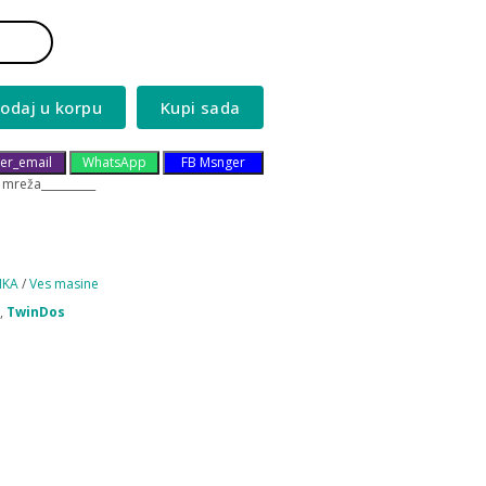
odaj u korpu
Kupi sada
er_email
WhatsApp
FB Msnger
 mreža__________
IKA
/
Ves masine
,
TwinDos