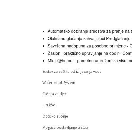
Automatsko doziranje sredstva za pranje na 
Olakšano glačanje zahvaljujući Predglačanju
Savršena nadopuna za posebne primjene - 
Zaslon i praktično upravljanje na dodir - Co
Miele@home – pametno umreženi za više m
Sustav za zaštitu od izlijevanja vode
Waterproof-System
Zaštita za djecu
PIN kôd
Optičko sučelje
Moguće postavljanje u stup