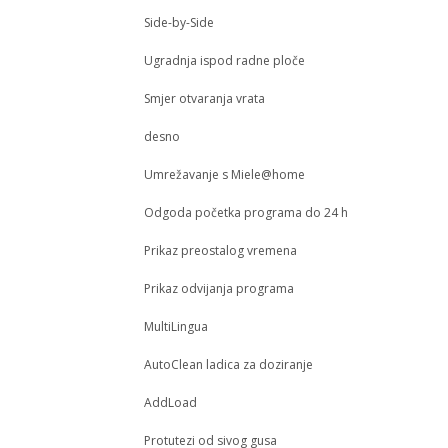
Side-by-Side
Ugradnja ispod radne ploče
Smjer otvaranja vrata
desno
Umrežavanje s Miele@home
Odgoda početka programa do 24 h
Prikaz preostalog vremena
Prikaz odvijanja programa
MultiLingua
AutoClean ladica za doziranje
AddLoad
Protutezi od sivog gusa