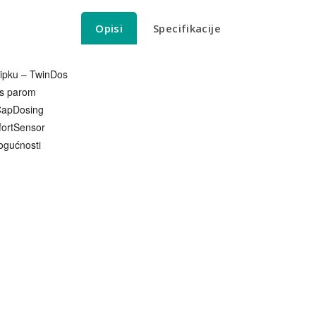
Opisi
Specifikacije
tipku – TwinDos
 s parom
CapDosing
mfortSensor
ogućnosti