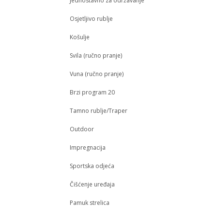
Jednostavno za održavanje
Osjetljivo rublje
K​ošulje​​​​
Svila (ručno pranje)
Vuna (ručno pranje)
Brzi program 20
Tamno rublje/Traper
Outdoor
Impregnacija
Sportska odjeća
Čišćenje uređaja
Pamuk strelica