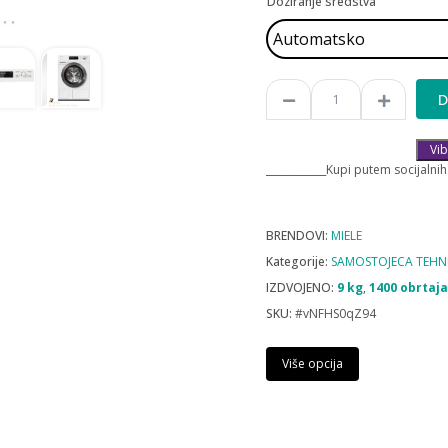
Doziranje sredstva
D
Vib
____________Kupi putem socijalnih
BRENDOVI:
MIELE
Kategorije:
SAMOSTOJECA TEHN
IZDVOJENO:
9 kg
,
1400 obrtaja
SKU:
#vNFHS0qZ94
Više opcija