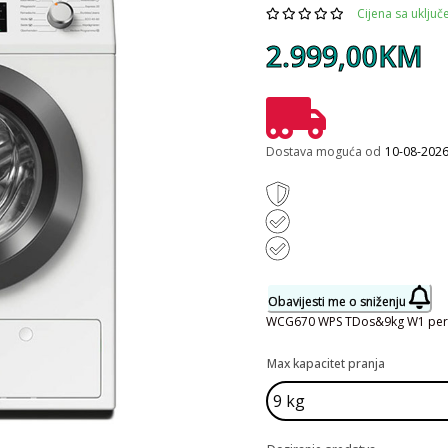
Cijena sa uklju
2.999,00KM
Dostava moguća od
10-08-202
Obavijesti me o sniženju
WCG670 WPS TDos&9kg W1 peril
Max kapacitet pranja