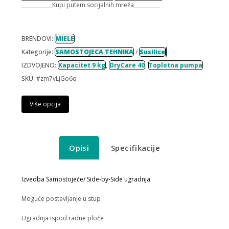
____________Kupi putem socijalnih mreža__________
BRENDOVI:
MIELE
Kategorije:
SAMOSTOJECA TEHNIKA
/
Susilice
IZDVOJENO:
Kapacitet 9 kg
,
DryCare 40
,
Toplotna pumpa
SKU:
#zm7vLjGo6q
Više opcija
Opisi
Specifikacije
Izvedba
Samostojeće/ Side-by-Side ugradnja
Moguće postavljanje u stup
Ugradnja ispod radne ploče