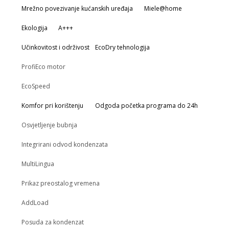
Mrežno povezivanje kućanskih uređaja
Miele@home
Ekologija
A+++
Učinkovitost i održivost
EcoDry tehnologija
ProfiEco motor
EcoSpeed
Komfor pri korištenju
Odgoda početka programa do 24h
Osvjetljenje bubnja
Integrirani odvod kondenzata
MultiLingua
Prikaz preostalog vremena
AddLoad
Posuda za kondenzat