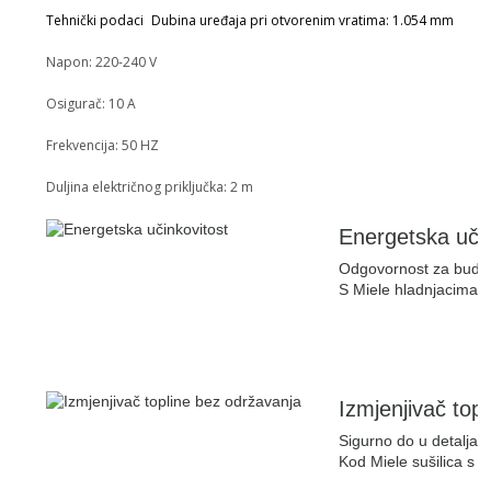
Tehnički podaci
Dubina uređaja pri otvorenim vratima: 1.054 mm
Napon: 220-240 V
Osigurač: 10 A
Frekvencija: 50 HZ
Duljina električnog priključka: 2 m
Energetska učin
Odgovornost za budu
S Miele hladnjacima pos
Izmjenjivač top
Sigurno do u detalja
Kod Miele sušilica s t