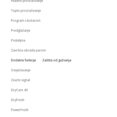
Hladno prozračivanje
Toplo prozračivanje
Program s košarom
Predglačanje
Posteljina
Završna obrada parom
Dodatne funkcije
Zaštita od gužvanja
Osvježavanje
Zvučni signal
DryCare 40
DryFresh
PowerFresh