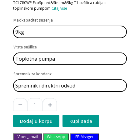
TCL780WP EcoSpeed&Steam&9kg T1 sušilica rublja s
toplinskom pumpom
Citaj vise
Max kapacitet susenja
Vrsta sušilice
Spremnik za kondenz
Dodaj u korpu
Kupi sada
Viber_email
WhatsApp
FB Msnger