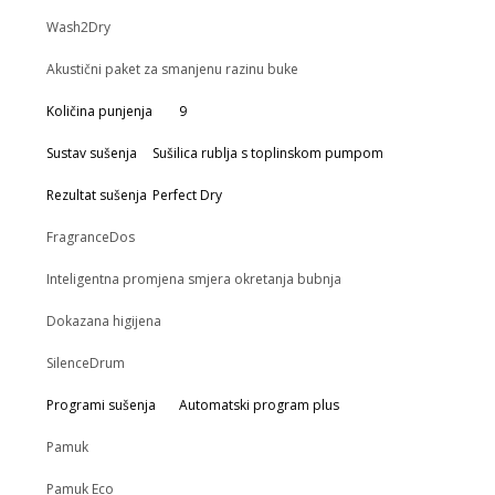
Wash2Dry
Akustični paket za smanjenu razinu buke
Količina punjenja
9
Sustav sušenja
Sušilica rublja s toplinskom pumpom
Rezultat sušenja
Perfect Dry
FragranceDos
Inteligentna promjena smjera okretanja bubnja
Dokazana higijena
SilenceDrum
Programi sušenja
Automatski program plus
Pamuk
Pamuk Eco