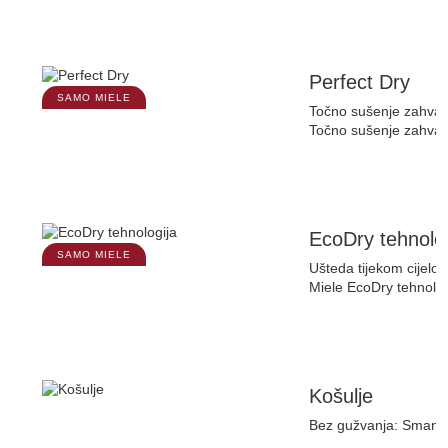
Perfect Dry
SAMO MIELE
Točno sušenje zahval
Točno sušenje zahvalj
EcoDry tehnolog
SAMO MIELE
Ušteda tijekom cijelog
Miele EcoDry tehnologi
Košulje
Bez gužvanja: Smanjuj