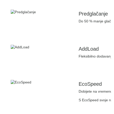
Predglačanje
Do 50 % manje glačanj
AddLoad
Fleksibilno dodavanje
EcoSpeed
Dobijete na vremenu i
S EcoSpeed svoje rubl