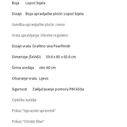
Boja
Lopoč bijela
Dizajn
Boja upravljačke ploče: Lopoč bijela
Izvedba upravljačke ploče: ravna
Vrsta upravljanja: Okretni regulator
Dizajn vrata
Grafitno siva Pearlfinish
Dimenzije (ŠxVxD)
59.6 x 85 x 63.6 cm
Širina uređaja
oko 60 cm
Otvaranje vrata
Lijevo
Sigurnost
Zaključavanje pomoću PIN kôda
Optičko sučelje
Prikaz "Isprazniti spremnik"
Prikaz "Očistiti filtar"