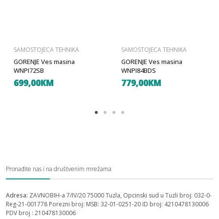
SAMOSTOJECA TEHNIKA
SAMOSTOJECA TEHNIKA
GORENJE Ves masina
GORENJE Ves masina
WNPI72SB
WNPI84BDS
699,00KM
779,00KM
Pronađite nas i na društvenim mrežama
Adresa:
ZAVNOBIH-a 7/IV/20 75000 Tuzla, Opcinski sud u Tuzli broj: 032-0-
Reg-21-001778 Porezni broj: MSB: 32-01-0251-20 ID broj: 4210478130006
PDV broj : 210478130006