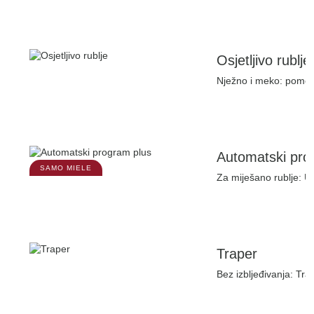
Osjetljivo rublje
Nježno i meko: pomoću
Automatski pro
SAMO MIELE
Za miješano rublje: U
Traper
Bez izbljeđivanja: Tra