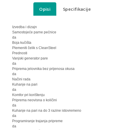
Opisi
Specifikacije
Izvedba i dizajn
Samostojeće parne pećnice
da
Boja kučišta
Plemeniti čelik s CleanSteel
Prednosti
Vanjski generator pare
da
Priprema jelovnika bez prijenosa okusa
da
Načini rada
Kuhanje na pari
da
Komfor pri korištenju
Priprema neovisna o količini
da
Kuhanje na pari na do 3 razine istovremeno
da
Programiranje trajanja pripreme
da