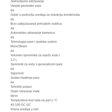
Jednostavno održavanje
Vanjski generator pare
da
Grijač u podnožju uređaja za redukciju kondenzata
da
Brzo zaključavanje prihvatnih vodilica
da
Automatsko uklanjanje kamenca
da
Tehnologija pare i opskrba vodom
MonoSteam
da
Volumen spremnika za svježu vodu l
1,2 L
Spremnik za vodu s generatorom pare
da
Sigurnost
Sustav hlađenja pare
da
Tehnički podaci
Smjer otvaranja vrata
lijevo
Temperatura kod rada na pari u °C
40-100 GC-GC
Visina uređaja u mm