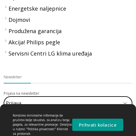
Energetske naljepnice
Dojmovi
Produžena garancija
Akcija! Philips pegle
Servisni Centri LG klima uređaja
Newsletter
Prijava na newsletter
Koristimo minimalne informacije da
pružimo bolje iskustvo, za analizu broja
Prihvati kolacice
posjeta, za relevantne promocije. Detaljno
u rubrici "Politika privatnosti" Kliknite
Pretplatite se na nas Newsletter kako biste primali ponude, najnovije
za pristanak.