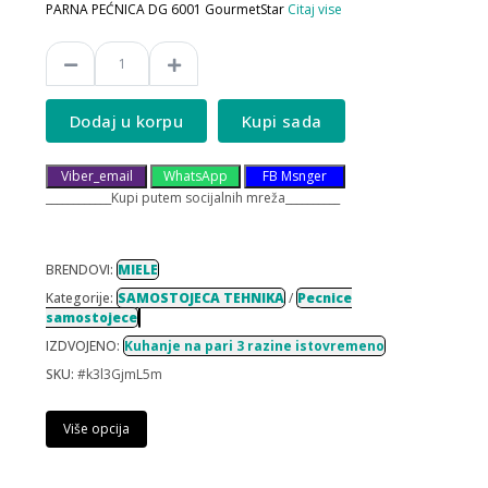
PARNA PEĆNICA DG 6001 GourmetStar
Citaj vise
Dodaj u korpu
Kupi sada
Viber_email
WhatsApp
FB Msnger
____________Kupi putem socijalnih mreža__________
BRENDOVI:
MIELE
Kategorije:
SAMOSTOJECA TEHNIKA
/
Pecnice
samostojece
IZDVOJENO:
Kuhanje na pari 3 razine istovremeno
SKU:
#k3l3GjmL5m
Više opcija