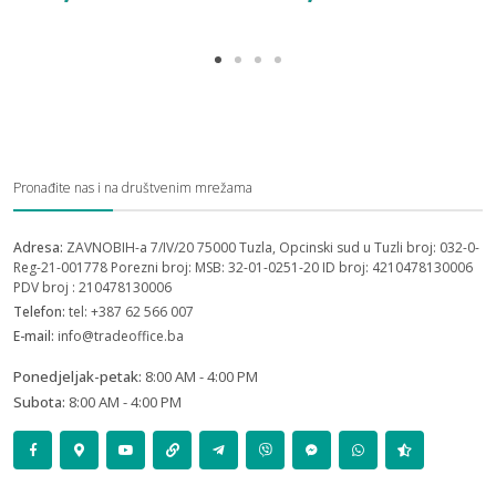
Pronađite nas i na društvenim mrežama
Adresa:
ZAVNOBIH-a 7/IV/20 75000 Tuzla, Opcinski sud u Tuzli broj: 032-0-
Reg-21-001778 Porezni broj: MSB: 32-01-0251-20 ID broj: 4210478130006
PDV broj : 210478130006
Telefon:
tel: +387 62 566 007
E-mail:
info@tradeoffice.ba
Ponedjeljak-petak:
8:00 AM - 4:00 PM
Subota:
8:00 AM - 4:00 PM