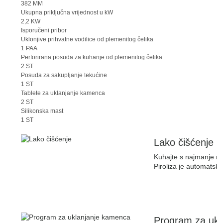
382 MM
Ukupna priključna vrijednost u kW
2,2 KW
Isporučeni pribor
Uklonjive prihvatne vodilice od plemenitog čelika
1 PAA
Perforirana posuda za kuhanje od plemenitog čelika
2 ST
Posuda za sakupljanje tekućine
1 ST
Tablete za uklanjanje kamenca
2 ST
Silikonska mast
1 ST
Lako čišćenje
Kuhajte s najmanje n
Piroliza je automatsko
Program za ukl