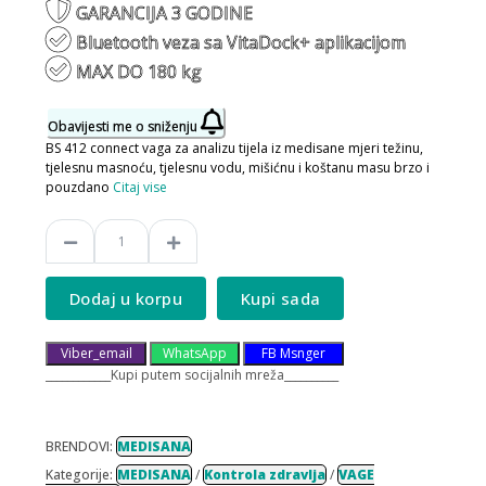
GARANCIJA 3 GODINE
Bluetooth veza sa VitaDock+ aplikacijom
MAX DO 180 kg
Obavijesti me o sniženju
BS 412 connect vaga za analizu tijela iz medisane mjeri težinu,
tjelesnu masnoću, tjelesnu vodu, mišićnu i koštanu masu brzo i
pouzdano
Citaj vise
Dodaj u korpu
Kupi sada
Viber_email
WhatsApp
FB Msnger
____________Kupi putem socijalnih mreža__________
BRENDOVI:
MEDISANA
Kategorije:
MEDISANA
/
Kontrola zdravlja
/
VAGE