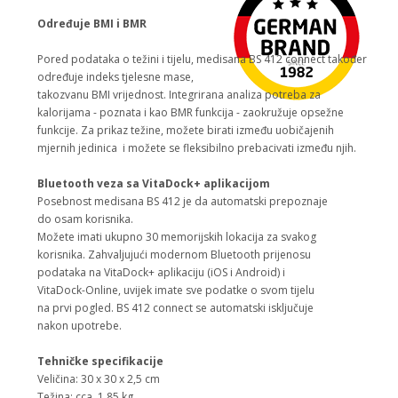
Određuje BMI i BMR
Pored podataka o težini i tijelu, medisana BS 412 connect
također
određuje indeks tjelesne mase,
takozvanu BMI vrijednost. Integrirana analiza potreba za
kalorijama - poznata i kao BMR funkcija - zaokružuje opsežne
funkcije. Za prikaz težine, možete birati između uobičajenih
mjernih jedinica i možete se
fleksibilno prebacivati ​​između njih.
Bluetooth veza sa VitaDock+ aplikacijom
Posebnost medisana BS 412 je da
automatski prepoznaje
do osam korisnika.
Možete imati ukupno 30 memorijskih lokacija za svakog
korisnika. Zahvaljujući modernom Bluetooth prijenosu
podataka na VitaDock+ aplikaciju (iOS i Android) i
VitaDock-Online, uvijek imate sve podatke o svom tijelu
na prvi pogled. BS 412 connect
se automatski isključuje
nakon upotrebe.
Tehničke specifikacije
Veličina: 30 x 30 x 2,5 cm
Težina: cca. 1,85 kg