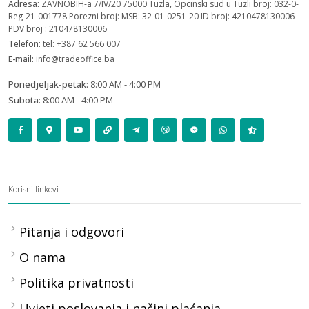
Adresa:
ZAVNOBIH-a 7/IV/20 75000 Tuzla, Opcinski sud u Tuzli broj: 032-0-
Reg-21-001778 Porezni broj: MSB: 32-01-0251-20 ID broj: 4210478130006
PDV broj : 210478130006
Telefon:
tel: +387 62 566 007
E-mail:
info@tradeoffice.ba
Ponedjeljak-petak:
8:00 AM - 4:00 PM
Subota:
8:00 AM - 4:00 PM
Korisni linkovi
Pitanja i odgovori
O nama
Politika privatnosti
Uvjeti poslovanja i načini plaćanja