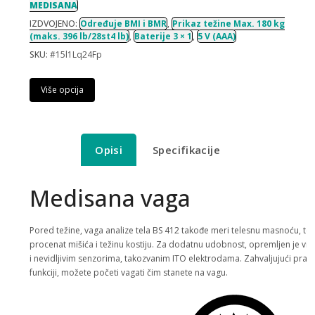
MEDISANA
IZDVOJENO:
Određuje BMI i BMR
,
Prikaz težine Max. 180 kg
(maks. 396 lb/28st4 lb)
,
Baterije 3 × 1
,
5 V (AAA)
SKU:
#15l1Lq24Fp
Više opcija
Opisi
Specifikacije
Medisana vaga
Pored težine, vaga analize tela BS 412 takođe meri telesnu masnoću, te
procenat mišića i težinu kostiju. Za dodatnu udobnost, opremljen je vis
i nevidljivim senzorima, takozvanim ITO elektrodama. Zahvaljujući prakt
funkciji, možete početi vagati čim stanete na vagu.