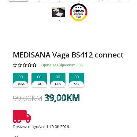
MEDISANA Vaga BS412 connect
Cijena sa uključenim PDV
00
00
00
00
Dana
Sati
Min
Sek
39,00KM
99,00KM
Dostava moguća od
10-08-2026