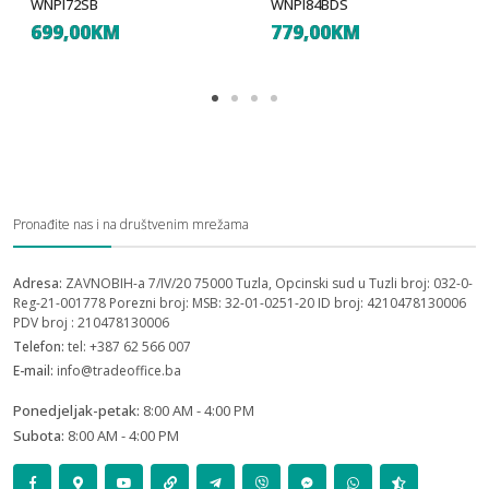
WNPI72SB
WNPI84BDS
699,00KM
779,00KM
Pronađite nas i na društvenim mrežama
Adresa:
ZAVNOBIH-a 7/IV/20 75000 Tuzla, Opcinski sud u Tuzli broj: 032-0-
Reg-21-001778 Porezni broj: MSB: 32-01-0251-20 ID broj: 4210478130006
PDV broj : 210478130006
Telefon:
tel: +387 62 566 007
E-mail:
info@tradeoffice.ba
Ponedjeljak-petak:
8:00 AM - 4:00 PM
Subota:
8:00 AM - 4:00 PM