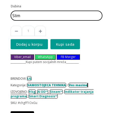
Dubina
Dodaj u korpu
Kupi sada
Viber_email
WhatsApp
FB Msnger
____________Kupi putem socijalnih mreža__________
BRENDOVI:
LG
Kategorije:
SAMOSTOJECA TEHNIKA
/
Ves masine
IZDVOJENO:
9 kg
,
AI DD™
,
Steam™
,
Indikator trajanja
programa
,
Smart Diagnosis™
SKU:
#chgFf1OxGu