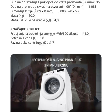
Dubina od stražnjeg poklopca do vrata proizvoda (D' mm)
535
Dubina proizvoda s vratima otvorenim 90˚ (D'' mm)
1 015
Dimenzije kutije (Š x V x D mm)
600 x 890 x 585
Masa (kg)
60,0
Masa uključuje pakiranje (kg)
64,0
ZNAČAJKE PERILICE
Procijenjena potrošnja energije kWh/100 ciklusa
44,0
Potrošnja vode (L)
50
Razina buke centrifuge (Dba)
71