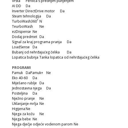
Vrsta
Perilica s prednjim punjenjem
AI DD
Da
Inverter DirectDrive motor
Da
Steam tehnologija
Da
TurboWash360˚
N
Te
urboWash
Ne
ezDispense
Ne
Dodaj predmet
Da
Signal za kraj programa pranja
Da
LoadSense
Da
Bubanj od nehrđajućeg čelika
Da
Lopatica bubnja
Tanka lopatica od nehrđajućeg čelika
PROGRAMI
Pamuk
DaPamuk+
Ne
Eko 40-60
Da
Miješano rublje
Da
Jednostavna njega
Da
Posteljina
Da
Nježno pranje
Ne
Uklanjanje mrlja
Ne
Higijena
Ne
Njega za kožu
Ne
Njega bebe
Ne
Njega dječje odjeće vodenom parom
Ne