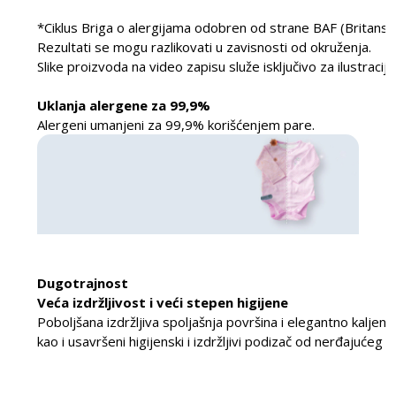
*Ciklus Briga o alergijama odobren od strane BAF (Britanska
Rezultati se mogu razlikovati u zavisnosti od okruženja.
Slike proizvoda na video zapisu služe isključivo za ilustraci
Uklanja alergene za 99,9%
Alergeni umanjeni za 99,9% korišćenjem pare.
Dugotrajnost
Veća izdržljivost i veći stepen higijene
Poboljšana izdržljiva spoljašnja površina i elegantno kaljeno
kao i usavršeni higijenski i izdržljivi podizač od nerđajućeg če