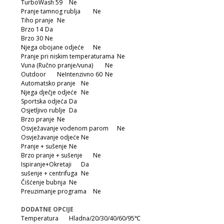
TurboWash 59
Ne
Pranje tamnog rublja
Ne
Tiho pranje
Ne
Brzo 14
Da
Brzo 30
Ne
Njega obojane odjeće
Ne
Pranje pri niskim temperaturama
Ne
Vuna (Ručno pranje/vuna)
Ne
Outdoor
NeIntenzivno 60
Ne
Automatsko pranje
Ne
Njega dječje odjeće
Ne
Sportska odjeća
Da
Osjetljivo rublje
Da
Brzo pranje
Ne
Osvježavanje vodenom parom
Ne
Osvježavanje odjeće
Ne
Pranje + sušenje
Ne
Brzo pranje + sušenje
Ne
Ispiranje+Okretaji
Da
sušenje + centrifuga
Ne
Čišćenje bubnja
Ne
Preuzimanje programa
Ne
DODATNE OPCIJE
Temperatura
Hladna/20/30/40/60/95℃