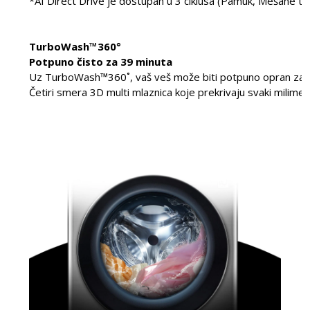
*AI Direct Drive je dostupan u 3 ciklusa (Pamuk, Mešane tk
TurboWash™360°
Potpuno čisto za 39 minuta
Uz TurboWash™360˚, vaš veš može biti potpuno opran za sa
Četiri smera 3D multi mlaznica koje prekrivaju svaki milime