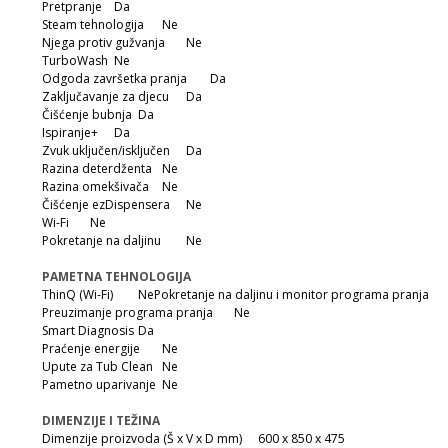
Pretpranje
Da
Steam tehnologija
Ne
Njega protiv gužvanja
Ne
TurboWash
Ne
Odgoda završetka pranja
Da
Zaključavanje za djecu
Da
Čišćenje bubnja
Da
Ispiranje+
Da
Zvuk uključen/isključen
Da
Razina deterdženta
Ne
Razina omekšivača
Ne
Čišćenje ezDispensera
Ne
Wi-Fi
Ne
Pokretanje na daljinu
Ne
PAMETNA TEHNOLOGIJA
ThinQ (Wi-Fi)
NePokretanje na daljinu i monitor programa pranja
Preuzimanje programa pranja
Ne
Smart Diagnosis
Da
Praćenje energije
Ne
Upute za Tub Clean
Ne
Pametno uparivanje
Ne
DIMENZIJE I TEŽINA
Dimenzije proizvoda (Š x V x D mm)
600 x 850 x 475