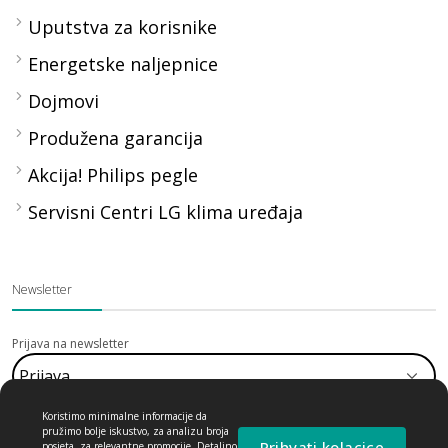
Uputstva za korisnike
Energetske naljepnice
Dojmovi
Produžena garancija
Akcija! Philips pegle
Servisni Centri LG klima uređaja
Newsletter
Prijava na newsletter
Koristimo minimalne informacije da
pružimo bolje iskustvo, za analizu broja
Prihvati kolacice
posjeta, za relevantne promocije. Detaljno