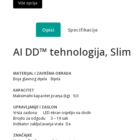
Više opcija
Opisi
Specifikacije
AI DD™ tehnologija, Slim
MATERIJAL I ZAVRŠNA OBRADA
Boja glavnog dijela
Bijela
KAPACITET
Maksimalni kapacitet pranja (kg)
9,0
UPRAVLJANJE I ZASLON
Vrsta zaslona
LED ekran osjetljiv na dodir
Brojilo za odgodu
3 – 19 sati
Indikator zaključavanja vrata
Da
ZNAČAJKE