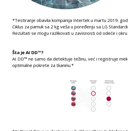
*Testiranje obavila kompanija Intertek u martu 2019. godin
Ciklus za pamuk sa 2 kg veša u poređenju sa LG Standard
Rezultati se mogu razlikovati u zavisnosti od odeće i okruže
Šta je AI DD™?
AI DD™ ne samo da detektuje težinu, već i registruje mekoć
optimalne pokrete za tkaninu.*