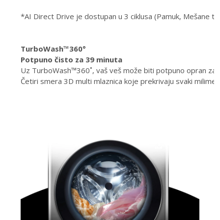
*AI Direct Drive je dostupan u 3 ciklusa (Pamuk, Mešane tk
TurboWash™360°
Potpuno čisto za 39 minuta
Uz TurboWash™360˚, vaš veš može biti potpuno opran za sa
Četiri smera 3D multi mlaznica koje prekrivaju svaki milime