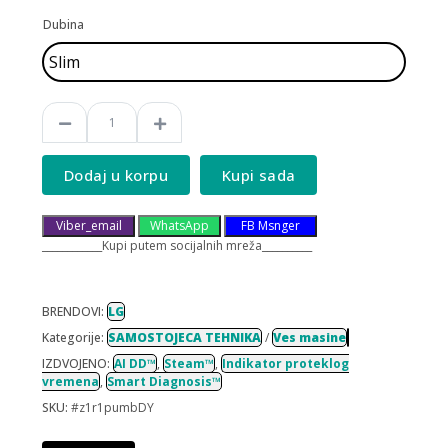
Dubina
Dodaj u korpu
Kupi sada
Viber_email
WhatsApp
FB Msnger
____________Kupi putem socijalnih mreža__________
BRENDOVI:
LG
Kategorije:
SAMOSTOJECA TEHNIKA
/
Ves masine
IZDVOJENO:
AI DD™
,
Steam™
,
Indikator proteklog
vremena
,
Smart Diagnosis™
SKU:
#z1r1pumbDY