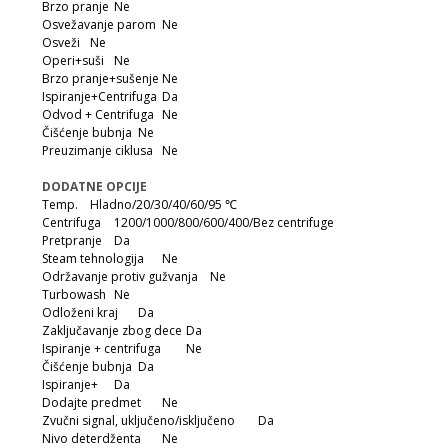
Brzo pranje
Ne
Osvežavanje parom
Ne
Osveži
Ne
Operi+suši
Ne
Brzo pranje+sušenje
Ne
Ispiranje+Centrifuga
Da
Odvod + Centrifuga
Ne
Čišćenje bubnja
Ne
Preuzimanje ciklusa
Ne
DODATNE OPCIJE
Temp.
Hladno/20/30/40/60/95 ℃
Centrifuga
1200/1000/800/600/400/Bez centrifuge
Pretpranje
Da
Steam tehnologija
Ne
Održavanje protiv gužvanja
Ne
Turbowash
Ne
Odloženi kraj
Da
Zaključavanje zbog dece
Da
Ispiranje + centrifuga
Ne
Čišćenje bubnja
Da
Ispiranje+
Da
Dodajte predmet
Ne
Zvučni signal, uključeno/isključeno
Da
Nivo deterdženta
Ne