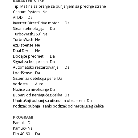
KARAKTERISTIKE
Tip
Mašina za pranje sa punjenjem sa prednje strane
Centum System
Ne
AI DD
Da
Inverter DirectDrive motor
Da
Steam tehnologija
Da
TurboWash360˚
Ne
TurboWash
Ne
ezDispense
Ne
Dual Dry
Ne
Dodajte predmet
Da
Signal za kraj pranja
Da
Automatsko restartovanje
Da
LoadSense
Da
Sistem za detekciju pene
Da
Vodostaj
Auto
Nožice za nivelisanje
Da
Bubanj od nerđajućeg čelika
Da
Unutrašnji bubanj sa utisnutim obrascem
Da
Podizač bubnja
Tanki podizač od nerđajućeg čelika
PROGRAMI
Pamuk
Da
Pamuk+
Ne
Eko 40-60
Da