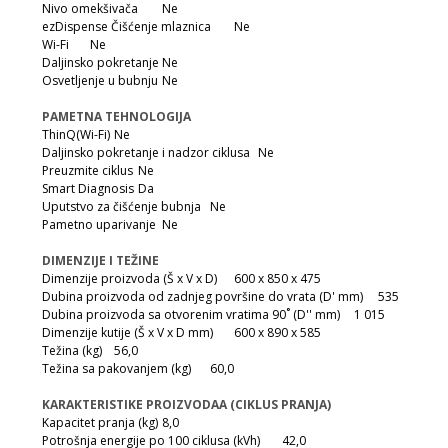
Nivo omekšivača
Ne
ezDispense Čišćenje mlaznica
Ne
Wi-Fi
Ne
Daljinsko pokretanje
Ne
Osvetljenje u bubnju
Ne
PAMETNA TEHNOLOGIJA
ThinQ(Wi-Fi)
Ne
Daljinsko pokretanje i nadzor ciklusa
Ne
Preuzmite ciklus
Ne
Smart Diagnosis
Da
Uputstvo za čišćenje bubnja
Ne
Pametno uparivanje
Ne
DIMENZIJE I TEŽINE
Dimenzije proizvoda (Š x V x D)
600 x 850 x 475
Dubina proizvoda od zadnjeg površine do vrata (D' mm)
535
Dubina proizvoda sa otvorenim vratima 90˚ (D'' mm)
1 015
Dimenzije kutije (Š x V x D mm)
600 x 890 x 585
Težina (kg)
56,0
Težina sa pakovanjem (kg)
60,0
KARAKTERISTIKE PROIZVODAA (CIKLUS PRANJA)
Kapacitet pranja (kg)
8,0
Potrošnja energije po 100 ciklusa (kVh)
42,0