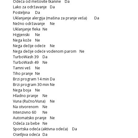
Odeća od mešovite tkanine
Da
Lako za održavanje
Da
Posteljina
Da
Uklanjanje alergija (mašina za pranje veša)
Da
Nežno održavanje
Ne
Uklanjanje fleka
Ne
Higijenski
Ne
Nega kože
Ne
Nega dečije odeće
Ne
Nega dečije odeće vodenom parom
Ne
TurboWash 39
Da
TurboWash 49
Ne
Tamni veš
Ne
Tiho pranje
Ne
Brzi program 14 min
Da
Brzi program 30 min
Ne
Nega boja
Ne
Hladno pranje
Ne
Vuna (Ručno/Vuna)
Ne
Na otvorenom
Ne
Intenzivno 60
Ne
Automatsko pranje
Ne
Odeća za bebe
Ne
Sportska odeća (aktivna odeća)
Da
Osetljiva odeća
Da