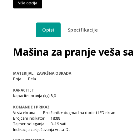
Više opcija
Opisi
Specifikacije
Mašina za pranje veša sa
MATERIJAL I ZAVRŠNA OBRADA
Boja
Bela
KAPACITET
Kapacitet pranja (kg)
8,0
KOMANDE I PRIKAZ
Vrsta ekrana
Brojčanik + dugmad na dodir i LED ekran
Brojčani indikator
18:88
Tajmer odlaganja
3–19 sati
Indikacija zaključavanja vrata
Da