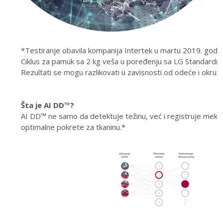
*Testiranje obavila kompanija Intertek u martu 2019. godin
Ciklus za pamuk sa 2 kg veša u poređenju sa LG Standard
Rezultati se mogu razlikovati u zavisnosti od odeće i okruže
Šta je AI DD™?
AI DD™ ne samo da detektuje težinu, već i registruje mekoć
optimalne pokrete za tkaninu.*