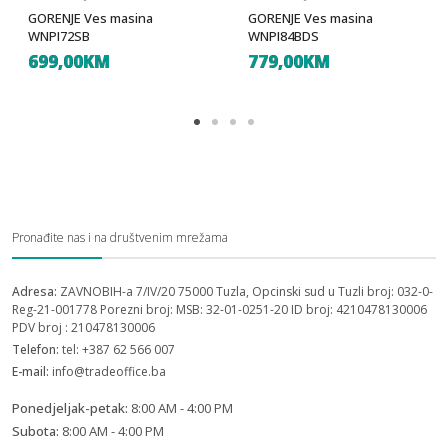
GORENJE Ves masina
GORENJE Ves masina
WNPI72SB
WNPI84BDS
699,00KM
779,00KM
Pronađite nas i na društvenim mrežama
Adresa:
ZAVNOBIH-a 7/IV/20 75000 Tuzla, Opcinski sud u Tuzli broj: 032-0-
Reg-21-001778 Porezni broj: MSB: 32-01-0251-20 ID broj: 4210478130006
PDV broj : 210478130006
Telefon:
tel: +387 62 566 007
E-mail:
info@tradeoffice.ba
Ponedjeljak-petak:
8:00 AM - 4:00 PM
Subota:
8:00 AM - 4:00 PM