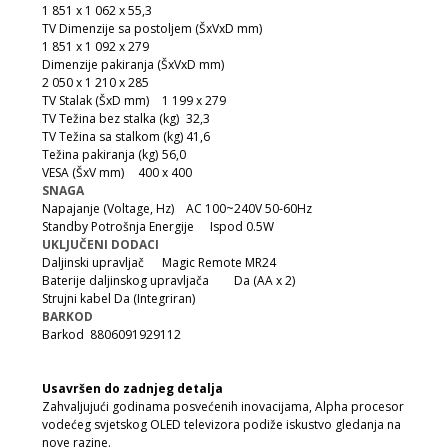
1 851 x 1 062 x 55,3
TV Dimenzije sa postoljem (ŠxVxD mm)
1 851 x 1 092 x 279
Dimenzije pakiranja (ŠxVxD mm)
2 050 x 1 210 x 285
TV Stalak (ŠxD mm)
1 199 x 279
TV Težina bez stalka (kg)
32,3
TV Težina sa stalkom (kg)
41,6
Težina pakiranja (kg)
56,0
VESA (ŠxV mm)
400 x 400
SNAGA
Napajanje (Voltage, Hz)
AC 100~240V 50-60Hz
Standby Potrošnja Energije
Ispod 0.5W
UKLJUČENI DODACI
Daljinski upravljač
Magic Remote MR24
Baterije daljinskog upravljača
Da (AA x 2)
Strujni kabel
Da (Integriran)
BARKOD
Barkod
8806091929112
Usavršen do zadnjeg detalja
Zahvaljujući godinama posvećenih inovacijama, Alpha procesor
vodećeg svjetskog OLED televizora podiže iskustvo gledanja na
nove razine.