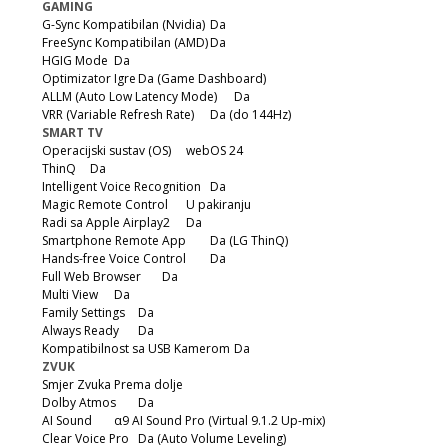
GAMING
G-Sync Kompatibilan (Nvidia)
Da
FreeSync Kompatibilan (AMD)
Da
HGIG Mode
Da
Optimizator Igre
Da (Game Dashboard)
ALLM (Auto Low Latency Mode)
Da
VRR (Variable Refresh Rate)
Da (do 144Hz)
SMART TV
Operacijski sustav (OS)
webOS 24
ThinQ
Da
Intelligent Voice Recognition
Da
Magic Remote Control
U pakiranju
Radi sa Apple Airplay2
Da
Smartphone Remote App
Da (LG ThinQ)
Hands-free Voice Control
Da
Full Web Browser
Da
Multi View
Da
Family Settings
Da
Always Ready
Da
Kompatibilnost sa USB Kamerom
Da
ZVUK
Smjer Zvuka
Prema dolje
Dolby Atmos
Da
AI Sound
α9 AI Sound Pro (Virtual 9.1.2 Up-mix)
Clear Voice Pro
Da (Auto Volume Leveling)