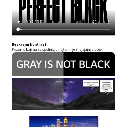
Beskrajni kontrast
Prizori u kojima se sjedinjuju najtamnije i najsjajnije boje.