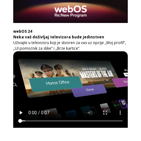
webOS 24
Neka vaš doživljaj televizora bude jedinstven
Uživajte u televizoru koji je stvoren za vas uz opcije „Moj profil”,
„UI pomoćnik za slike” i „Brze kartice”.