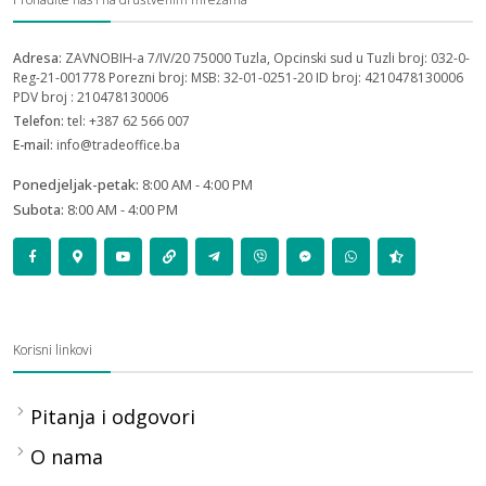
Adresa:
ZAVNOBIH-a 7/IV/20 75000 Tuzla, Opcinski sud u Tuzli broj: 032-0-
Reg-21-001778 Porezni broj: MSB: 32-01-0251-20 ID broj: 4210478130006
PDV broj : 210478130006
Telefon:
tel: +387 62 566 007
E-mail:
info@tradeoffice.ba
Ponedjeljak-petak:
8:00 AM - 4:00 PM
Subota:
8:00 AM - 4:00 PM
Korisni linkovi
Pitanja i odgovori
O nama