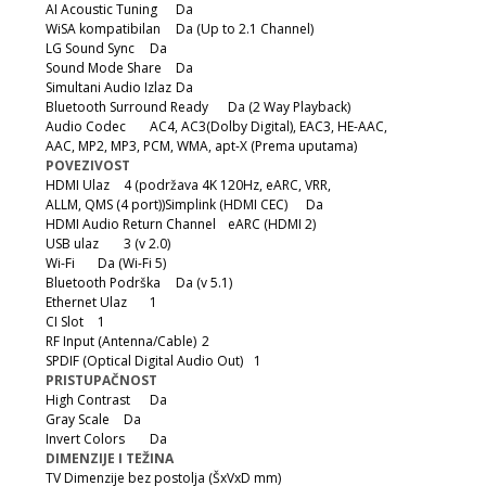
AI Acoustic Tuning
Da
WiSA kompatibilan
Da (Up to 2.1 Channel)
LG Sound Sync
Da
Sound Mode Share
Da
Simultani Audio Izlaz
Da
Bluetooth Surround Ready
Da (2 Way Playback)
Audio Codec
AC4, AC3(Dolby Digital), EAC3, HE-AAC,
AAC, MP2, MP3, PCM, WMA, apt-X (Prema uputama)
POVEZIVOST
HDMI Ulaz
4 (podržava 4K 120Hz, eARC, VRR,
ALLM, QMS (4 port))Simplink (HDMI CEC)
Da
HDMI Audio Return Channel
eARC (HDMI 2)
USB ulaz
3 (v 2.0)
Wi-Fi
Da (Wi-Fi 5)
Bluetooth Podrška
Da (v 5.1)
Ethernet Ulaz
1
CI Slot
1
RF Input (Antenna/Cable)
2
SPDIF (Optical Digital Audio Out)
1
PRISTUPAČNOST
High Contrast
Da
Gray Scale
Da
Invert Colors
Da
DIMENZIJE I TEŽINA
TV Dimenzije bez postolja (ŠxVxD mm)