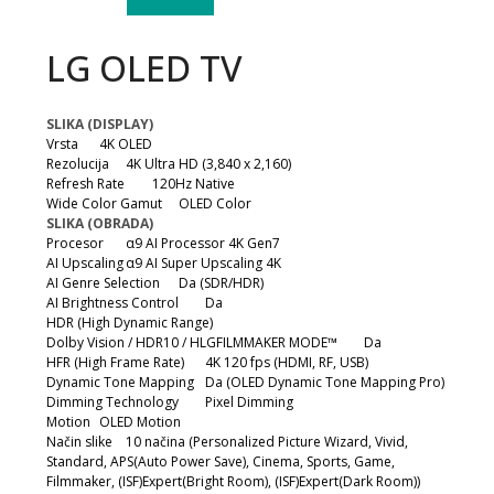
LG OLED TV
SLIKA (DISPLAY)
Vrsta
4K OLED
Rezolucija
4K Ultra HD (3,840 x 2,160)
Refresh Rate
120Hz Native
Wide Color Gamut
OLED Color
SLIKA (OBRADA)
Procesor
α9 AI Processor 4K Gen7
AI Upscaling
α9 AI Super Upscaling 4K
AI Genre Selection
Da (SDR/HDR)
AI Brightness Control
Da
HDR (High Dynamic Range)
Dolby Vision / HDR10 / HLGFILMMAKER MODE™
Da
HFR (High Frame Rate)
4K 120 fps (HDMI, RF, USB)
Dynamic Tone Mapping
Da (OLED Dynamic Tone Mapping Pro)
Dimming Technology
Pixel Dimming
Motion
OLED Motion
Način slike
10 načina (Personalized Picture Wizard, Vivid,
Standard, APS(Auto Power Save), Cinema, Sports, Game,
Filmmaker, (ISF)Expert(Bright Room), (ISF)Expert(Dark Room))