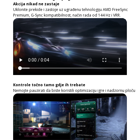
Akcija nikad ne zastaje
Uklonite prekide i zastoje uz ugrađenu tehnologiju AMD FreeSync
Premium, G-Sync kompatibilnost, način rada od 144 Hz i VRR.
Kontrole točno tamo gdje ih trebate
Nemojte pauzirati da biste koristili optimizaciju igre i nadzornu ploču ig