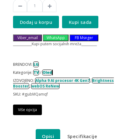
Dodaj u korpu
Kupi sada
Viber_email
WhatsApp
FB Msnger
____________Kupi putem socijalnih mreža__________
BRENDOVI:
LG
Kategorije:
TV
/
Oled
IZDVOJENO:
Alpha 9 AI procesor 4K Gen7
,
Brightness
Booster
,
webOS ReNew
SKU:
#gjubMQamqf
Više opcija
Opisi
Specifikacije