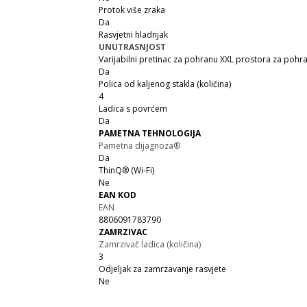
Protok više zraka
Da
Rasvjetni hladnjak
UNUTRASNJOST
Varijabilni pretinac za pohranu XXL prostora za pohr
Da
Polica od kaljenog stakla (količina)
4
Ladica s povrćem
Da
PAMETNA TEHNOLOGIJA
Pametna dijagnoza®
Da
ThinQ® (Wi-Fi)
Ne
EAN KOD
EAN
8806091783790
ZAMRZIVAC
Zamrzivač ladica (količina)
3
Odjeljak za zamrzavanje rasvjete
Ne