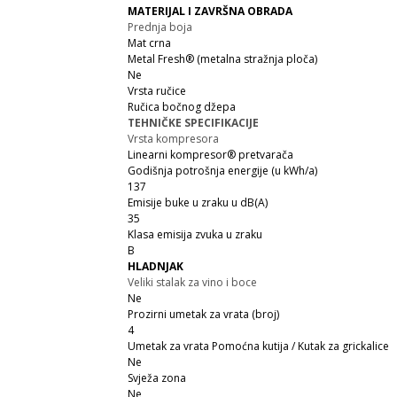
MATERIJAL I ZAVRŠNA OBRADA
Prednja boja
Mat crna
Metal Fresh® (metalna stražnja ploča)
Ne
Vrsta ručice
Ručica bočnog džepa
TEHNIČKE SPECIFIKACIJE
Vrsta kompresora
Linearni kompresor® pretvarača
Godišnja potrošnja energije (u kWh/a)
137
Emisije buke u zraku u dB(A)
35
Klasa emisija zvuka u zraku
B
HLADNJAK
Veliki stalak za vino i boce
Ne
Prozirni umetak za vrata (broj)
4
Umetak za vrata Pomoćna kutija / Kutak za grickalice
Ne
Svježa zona
Ne