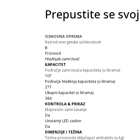
Prepustite se svo
OSNOVNA OPREMA
Razred energetske učinkovitosti
B
Proizvod
Hladnjak-zamrzivač
KAPACITET
Područje zamrzivača kapaciteta (u litrama)
107
Područje hlađenja kapaciteta (u litrama)
277
Ukupni kapacitet (u litrama)
384
KONTROLA & PRIKAZ
Ekspresno zamrzavanje
Da
Unutarnji LED zaslon
Da
DIMENZIJE i TEŽINA
Težina proizvoda uključujući ambalažu (u kg)