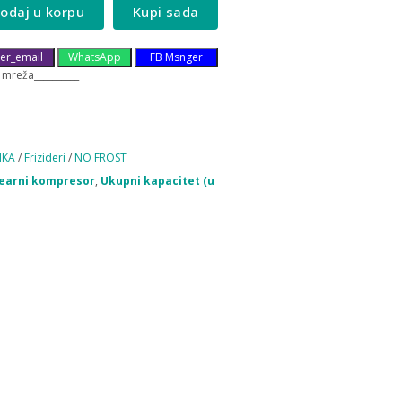
odaj u korpu
Kupi sada
er_email
WhatsApp
FB Msnger
 mreža__________
IKA
/
Frizideri
/
NO FROST
nearni kompresor
,
Ukupni kapacitet (u