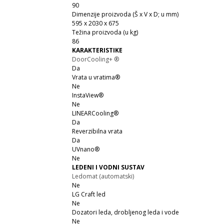
90
Dimenzije proizvoda (Š x V x D; u mm)
595 x 2030 x 675
Težina proizvoda (u kg)
86
KARAKTERISTIKE
DoorCooling+ ®
Da
Vrata u vratima®
Ne
InstaView®
Ne
LINEARCooling®
Da
Reverzibilna vrata
Da
UVnano®
Ne
LEDENI I VODNI SUSTAV
Ledomat (automatski)
Ne
LG Craft led
Ne
Dozatori leda, drobljenog leda i vode
Ne