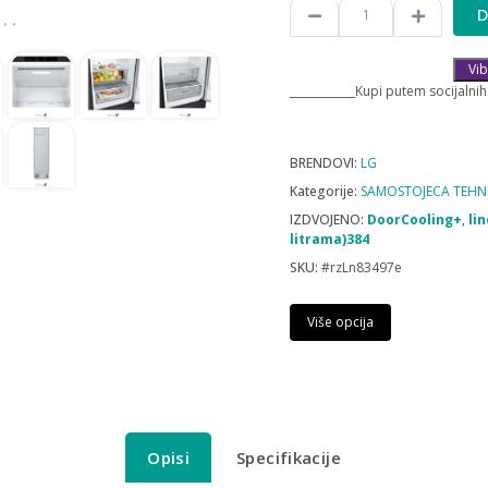
D
Vib
____________Kupi putem socijalnih
BRENDOVI:
LG
Kategorije:
SAMOSTOJECA TEHN
IZDVOJENO:
DoorCooling+
,
li
litrama)384
SKU:
#rzLn83497e
Više opcija
Opisi
Specifikacije