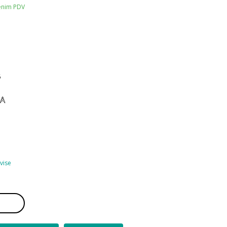
čenim PDV
6
NA
 vise