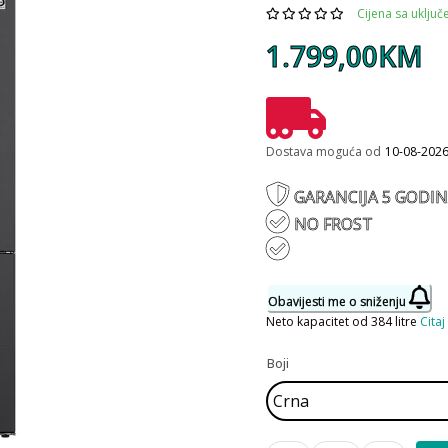
Cijena sa uklju
1.799,00KM
Dostava moguća od
10-08-202
GARANCIJA 5 GODI
NO FROST
Obavijesti me o sniženju
Neto kapacitet od 384 litre
Citaj
Boji