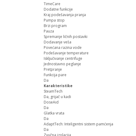
TimeCare
Dodatne funkcije
Kraj podešavanja pranja
Pumpa stop
Brzi program
Pauza
Spremanje ličnih postavki
Dodavanje veša
Povećana razina vode
Podešavanje temperature
Isključivanje centrifuge
Jednostavno peglanje
Pretpranje
Funkcija pare
Da
Karakteristike
SteamTech
Da, grijač u kadi
DoseAid
Da
Glatka vrata
Da
AdaptTech: Inteligentni sistem pamćenja
Da
Zvučna izolacija