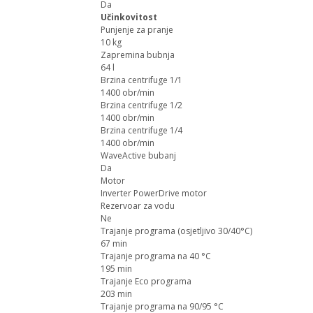
Da
Učinkovitost
Punjenje za pranje
10 kg
Zapremina bubnja
64 l
Brzina centrifuge 1/1
1400 obr/min
Brzina centrifuge 1/2
1400 obr/min
Brzina centrifuge 1/4
1400 obr/min
WaveActive bubanj
Da
Motor
Inverter PowerDrive motor
Rezervoar za vodu
Ne
Trajanje programa (osjetljivo 30/40°C)
67 min
Trajanje programa na 40 °C
195 min
Trajanje Eco programa
203 min
Trajanje programa na 90/95 °C