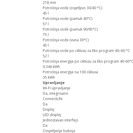
218 min
Potrošnja vode (osjetljivo 30/40 °C)
45 l
Potrošnja vode (pamuk 40°C)
57 l
Potrošnja vode (pamuk 90/95°C)
75 l
Potrošnja vode (vuna 30°C)
45 l
Potrošnja vode po ciklusu za Eko program 40–60 °C
52 l
Potrošnja energije po ciklusu za Eko program 40-60°
0.346 kWh
Potrošnja energije na 100 ciklusa
35 kWh
Upravljanje
Wi-Fi upravljanje
Da, integrisano
ConnectLife
Da
Displej
LED displej
Jednostavan interfejs
Da
Osvjetljenje bubnja