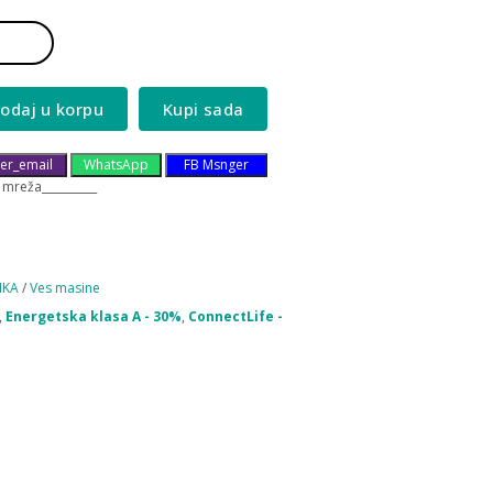
odaj u korpu
Kupi sada
er_email
WhatsApp
FB Msnger
 mreža__________
IKA
/
Ves masine
,
Energetska klasa A - 30%
,
ConnectLife -