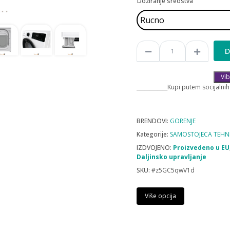
Doziranje sredstva
D
Vib
____________Kupi putem socijalnih
BRENDOVI:
GORENJE
Kategorije:
SAMOSTOJECA TEHN
IZDVOJENO:
Proizvedeno u EU
Daljinsko upravljanje
SKU:
#z5GC5qwV1d
Više opcija