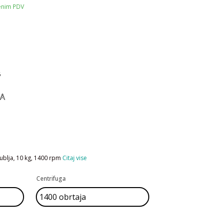
čenim PDV
6
NA
ublja, 10 kg, 1400 rpm
Citaj vise
Centrifuga