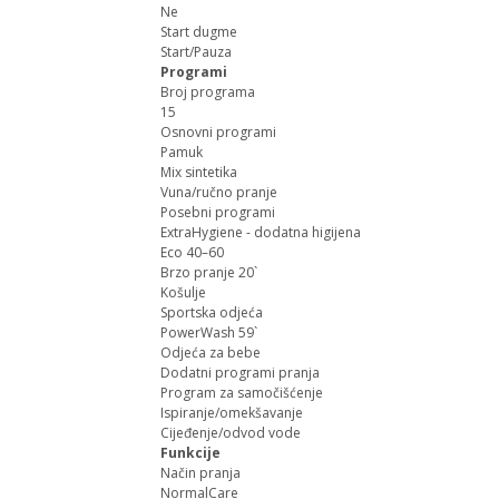
Ne
Start dugme
Start/Pauza
Programi
Broj programa
15
Osnovni programi
Pamuk
Mix sintetika
Vuna/ručno pranje
Posebni programi
ExtraHygiene - dodatna higijena
Eco 40–60
Brzo pranje 20`
Košulje
Sportska odjeća
PowerWash 59`
Odjeća za bebe
Dodatni programi pranja
Program za samočišćenje
Ispiranje/omekšavanje
Cijeđenje/odvod vode
Funkcije
Način pranja
NormalCare