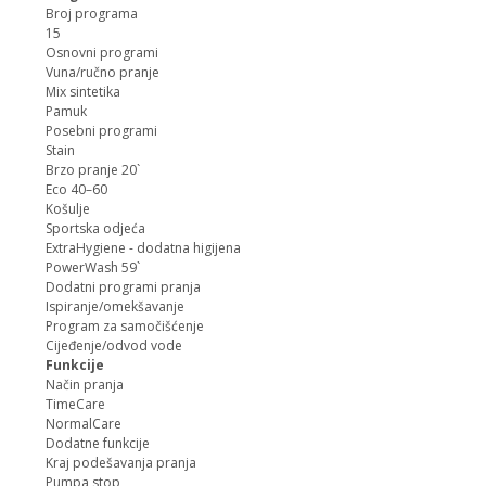
Broj programa
15
Osnovni programi
Vuna/ručno pranje
Mix sintetika
Pamuk
Posebni programi
Stain
Brzo pranje 20`
Eco 40–60
Košulje
Sportska odjeća
ExtraHygiene - dodatna higijena
PowerWash 59`
Dodatni programi pranja
Ispiranje/omekšavanje
Program za samočišćenje
Cijeđenje/odvod vode
Funkcije
Način pranja
TimeCare
NormalCare
Dodatne funkcije
Kraj podešavanja pranja
Pumpa stop