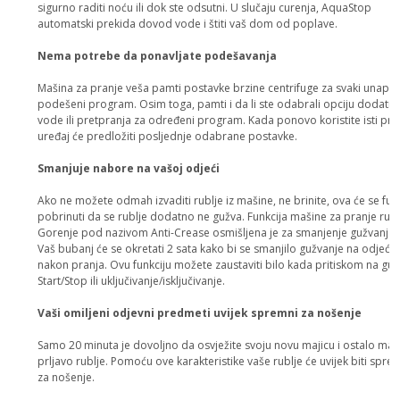
sigurno raditi noću ili dok ste odsutni. U slučaju curenja, AquaStop
automatski prekida dovod vode i štiti vaš dom od poplave.
Nema potrebe da ponavljate podešavanja
Mašina za pranje veša pamti postavke brzine centrifuge za svaki unapri
podešeni program. Osim toga, pamti i da li ste odabrali opciju dodatn
vode ili pretpranja za određeni program. Kada ponovo koristite isti pr
uređaj će predložiti posljednje odabrane postavke.
Smanjuje nabore na vašoj odjeći
Ako ne možete odmah izvaditi rublje iz mašine, ne brinite, ova će se fun
pobrinuti da se rublje dodatno ne gužva. Funkcija mašine za pranje rubl
Gorenje pod nazivom Anti-Crease osmišljena je za smanjenje gužvanja.
Vaš bubanj će se okretati 2 sata kako bi se smanjilo gužvanje na odjeći
nakon pranja. Ovu funkciju možete zaustaviti bilo kada pritiskom na g
Start/Stop ili uključivanje/isključivanje.
Vaši omiljeni odjevni predmeti uvijek spremni za nošenje
Samo 20 minuta je dovoljno da osvježite svoju novu majicu i ostalo man
prljavo rublje. Pomoću ove karakteristike vaše rublje će uvijek biti spr
za nošenje.