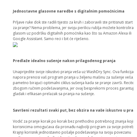
Jednostavne glasovne naredbe s digitalnim pomoćnicima
Prljave ruke dok ste radili tijesto za kruh i zaboravili ste pritisnuti start
za pranje? Nema problema, jer svoju perilicu rublja možete kontrolirati 
glasom uz podršku digitalnih pomoćnika kao što su Amazon Alexa ili
Google Assistant. Samo reci i bit će riješeno.
Predlaže idealno sušenje nakon prilagođenog pranja
Unaprijedite svoje iskustvo pranja veša uz WashDry Sync. Ova funkcija 
napora prenosi vaš program pranja u željenu mašinu za sušenje veša,
pametno birajući optimalni ciklus sušenja kada se pranje završi. Recite
zbogom ručnim podešavanjima, jer ovaj besprekorni proces garantuje
gladak i efikasan prelazak sa pranja na sušenje.
Savršeni rezultati svaki put, bez obzira na vaše iskustvo u pran
Vodič za pranje korak po korak bez prethodno potrebnog znanja koji
korisnicima omogućava da pronađu najbolji program za svoje potrebe.
Krajnji korisnik jednostavno pošalje podešavanja na svoju povezanu