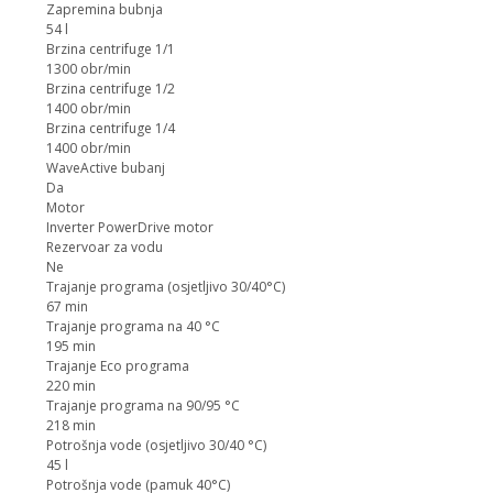
Zapremina bubnja
54 l
Brzina centrifuge 1/1
1300 obr/min
Brzina centrifuge 1/2
1400 obr/min
Brzina centrifuge 1/4
1400 obr/min
WaveActive bubanj
Da
Motor
Inverter PowerDrive motor
Rezervoar za vodu
Ne
Trajanje programa (osjetljivo 30/40°C)
67 min
Trajanje programa na 40 °C
195 min
Trajanje Eco programa
220 min
Trajanje programa na 90/95 °C
218 min
Potrošnja vode (osjetljivo 30/40 °C)
45 l
Potrošnja vode (pamuk 40°C)