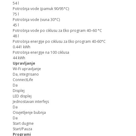
54 l
Potrošnja vode (pamuk 90/95°C)
75 l
Potrošnja vode (vuna 30°C)
45 l
Potrošnja vode po ciklusu za Eko program 40–60 °C
48 l
Potrošnja energije po ciklusu za Eko program 40-60°C
0.441 kWh
Potrošnja energije na 100 ciklusa
44 kWh
Upravljanje
Wi-Fi upravljanje
Da, integrisano
ConnectLife
Da
Displej
LED displej
Jednostavan interfejs
Da
Osvjetljenje bubnja
Da
Start dugme
Start/Pauza
Programi