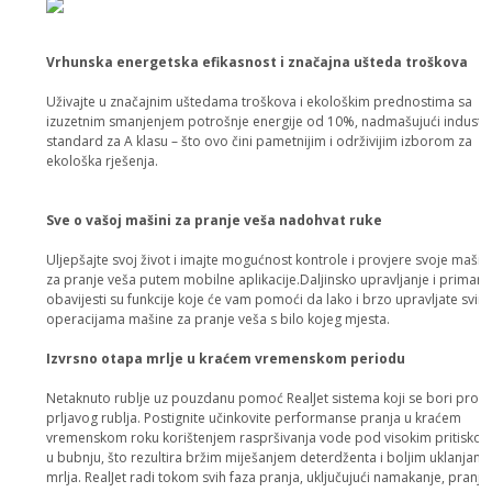
Vrhunska energetska efikasnost i značajna ušteda troškova
Uživajte u značajnim uštedama troškova i ekološkim prednostima sa
izuzetnim smanjenjem potrošnje energije od 10%, nadmašujući industrij
standard za A klasu – što ovo čini pametnijim i održivijim izborom za
ekološka rješenja.
Sve o vašoj mašini za pranje veša nadohvat ruke
Uljepšajte svoj život i imajte mogućnost kontrole i provjere svoje mašin
za pranje veša putem mobilne aplikacije.Daljinsko upravljanje i primanj
obavijesti su funkcije koje će vam pomoći da lako i brzo upravljate svim
operacijama mašine za pranje veša s bilo kojeg mjesta.
Izvrsno otapa mrlje u kraćem vremenskom periodu
Netaknuto rublje uz pouzdanu pomoć RealJet sistema koji se bori proti
prljavog rublja. Postignite učinkovite performanse pranja u kraćem
vremenskom roku korištenjem raspršivanja vode pod visokim pritisko
u bubnju, što rezultira bržim miješanjem deterdženta i boljim uklanjanj
mrlja. RealJet radi tokom svih faza pranja, uključujući namakanje, pranje 