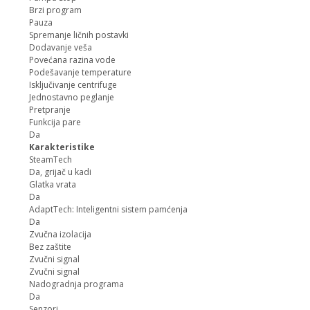
Brzi program
Pauza
Spremanje ličnih postavki
Dodavanje veša
Povećana razina vode
Podešavanje temperature
Isključivanje centrifuge
Jednostavno peglanje
Pretpranje
Funkcija pare
Da
Karakteristike
SteamTech
Da, grijač u kadi
Glatka vrata
Da
AdaptTech: Inteligentni sistem pamćenja
Da
Zvučna izolacija
Bez zaštite
Zvučni signal
Zvučni signal
Nadogradnja programa
Da
Senzori