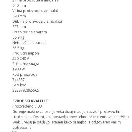
Širina proizvoda u ambalaži
640 mm
Visina proizvoda u ambalaži
890 mm
Dubina proizvoda u ambalaži
627 mm
Bruto težina aparata
66.9 kg
Neto težina aparata
65.5 kg
Priključni napon
220-240 V
Priključna snaga
1900 W
Kod proizvoda
744337
EAN kod
3838782865565
EVROPSKI KVALITET
Proizvedeno u EU
Gorenje mašine za pranje veša dizajnirao je, razvio i proizveo tim
stručnjaka u Evropi, koji postavlja nove tehnološke trendove na tržištu.
Svaki uređaj je pažljivo izrađen kako bi najbolje odgovarao vašim
potrebama.