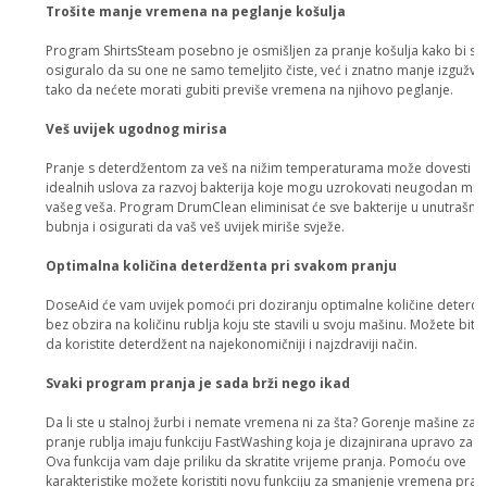
Trošite manje vremena na peglanje košulja
Program ShirtsSteam posebno je osmišljen za pranje košulja kako bi se
osiguralo da su one ne samo temeljito čiste, već i znatno manje izgužva
tako da nećete morati gubiti previše vremena na njihovo peglanje.
Veš uvijek ugodnog mirisa
Pranje s deterdžentom za veš na nižim temperaturama može dovesti d
idealnih uslova za razvoj bakterija koje mogu uzrokovati neugodan miri
vašeg veša. Program DrumClean eliminisat će sve bakterije u unutrašnjo
bubnja i osigurati da vaš veš uvijek miriše svježe.
Optimalna količina deterdženta pri svakom pranju
DoseAid će vam uvijek pomoći pri doziranju optimalne količine deterdž
bez obzira na količinu rublja koju ste stavili u svoju mašinu. Možete biti 
da koristite deterdžent na najekonomičniji i najzdraviji način.
Svaki program pranja je sada brži nego ikad
Da li ste u stalnoj žurbi i nemate vremena ni za šta? Gorenje mašine za
pranje rublja imaju funkciju FastWashing koja je dizajnirana upravo za tu 
Ova funkcija vam daje priliku da skratite vrijeme pranja. Pomoću ove
karakteristike možete koristiti novu funkciju za smanjenje vremena pran