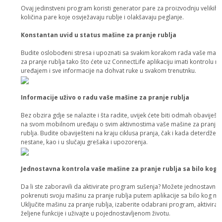
Ovaj jedinstveni program koristi generator pare za proizvodnju velikih
količina pare koje osvježavaju rublje i olakšavaju peglanje.
Konstantan uvid u status mašine za pranje rublja
Budite oslobođeni stresa i upoznati sa svakim korakom rada vaše maši
za pranje rublja tako što ćete uz ConnectLife aplikaciju imati kontrolu n
uređajem i sve informacije na dohvat ruke u svakom trenutnku.
Informacije uživo o radu vaše mašine za pranje rublja
Bez obzira gdje se nalazite i šta radite, uvijek ćete biti odmah obaviješt
na svom mobilnom uređaju o svim aktivnostima vaše mašine za pranje
rublja. Budite obaviješteni na kraju ciklusa pranja, čak i kada deterdžent
nestane, kao i u slučaju grešaka i upozorenja.
Jednostavna kontrola vaše mašine za pranje rublja sa bilo kog 
Da li ste zaboravili da aktivirate program sušenja? Možete jednostavno
pokrenuti svoju mašinu za pranje rublja putem aplikacije sa bilo kog mj
Uključite mašinu za pranje rublja, izaberite odabrani program, aktivirajt
željene funkcije i uživajte u pojednostavljenom životu.