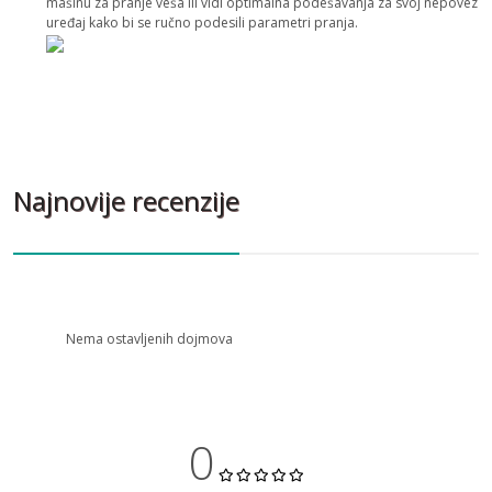
mašinu za pranje veša ili vidi optimalna podešavanja za svoj nepovezan
uređaj kako bi se ručno podesili parametri pranja.
Najnovije recenzije
Nema ostavljenih dojmova
0