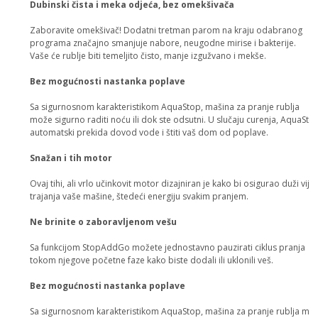
Dubinski čista i meka odjeća, bez omekšivača
Zaboravite omekšivač! Dodatni tretman parom na kraju odabranog
programa značajno smanjuje nabore, neugodne mirise i bakterije.
Vaše će rublje biti temeljito čisto, manje izgužvano i mekše.
Bez mogućnosti nastanka poplave
Sa sigurnosnom karakteristikom AquaStop, mašina za pranje rublja
može sigurno raditi noću ili dok ste odsutni. U slučaju curenja, AquaSto
automatski prekida dovod vode i štiti vaš dom od poplave.
Snažan i tih motor
Ovaj tihi, ali vrlo učinkovit motor dizajniran je kako bi osigurao duži vije
trajanja vaše mašine, štedeći energiju svakim pranjem.
Ne brinite o zaboravljenom vešu
Sa funkcijom StopAddGo možete jednostavno pauzirati ciklus pranja
tokom njegove početne faze kako biste dodali ili uklonili veš.
Bez mogućnosti nastanka poplave
Sa sigurnosnom karakteristikom AquaStop, mašina za pranje rublja mo