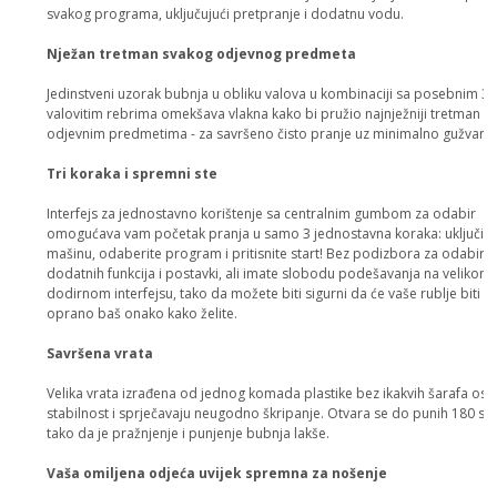
svakog programa, uključujući pretpranje i dodatnu vodu.
Nježan tretman svakog odjevnog predmeta
Jedinstveni uzorak bubnja u obliku valova u kombinaciji sa posebnim 3
valovitim rebrima omekšava vlakna kako bi pružio najnježniji tretman v
odjevnim predmetima - za savršeno čisto pranje uz minimalno gužvanje
Tri koraka i spremni ste
Interfejs za jednostavno korištenje sa centralnim gumbom za odabir
omogućava vam početak pranja u samo 3 jednostavna koraka: uključite
mašinu, odaberite program i pritisnite start! Bez podizbora za odabir
dodatnih funkcija i postavki, ali imate slobodu podešavanja na velikom
dodirnom interfejsu, tako da možete biti sigurni da će vaše rublje biti
oprano baš onako kako želite.
Savršena vrata
Velika vrata izrađena od jednog komada plastike bez ikakvih šarafa osi
stabilnost i sprječavaju neugodno škripanje. Otvara se do punih 180 ste
tako da je pražnjenje i punjenje bubnja lakše.
Vaša omiljena odjeća uvijek spremna za nošenje