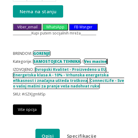
Nema na stanju
Viber_email
WhatsApp
FB Msnger
____________Kupi putem socijalnih mreža__________
BRENDOVI:
GORENJE
Kategorije:
SAMOSTOJECA TEHNIKA
/
Ves masine
IZDVOJENO:
Evropski Kvalitet - Proizvedeno u EU
,
Energetska klasa A - 10% - Vrhunska energetska
efikasnost i značajna ušteda troškova
,
ConnectLife - Sve
o vašoj mašini za pranje veša nadohvat ruke
SKU:
#iSZKJgmMSp
Više opcija
Opisi
Specifikacije