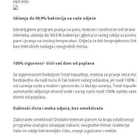
ispiranje.
Uklanja do 99,9% bakterija sa vaše odjeće
ExtraHygiene program pranja na paru, testiran i certificiran od strane
Interteka, uklanja do 99,9 % bakterija i gljivica iz vašeg rublja uz pomoć
pare i pranja na visokoj temperaturi. Odjeća će biti besprijekorno čista,
bez mikrobnih naslaga i neugodnih mirisa.
100% sigurnost- štiti vaš dom od poplava
Sa sigurnosnom funkcijom Total AquaStop, mašina za pranje veša mož
bezbijedno da radi noću ili čak tokom vašeg odsustva, jer nudi 100% za
od curenja vode u mašini i cjevovodu. U slučaju curenja, Total AquaSto
automatski isključuje dovod vode i na taj način nudi 100% zaštitu vašeg
doma od poplava.
Dubinski čista i meka odjeća, bez omekšivača
Zaboravite omekšivač! Dodatni tretman parom na kraju odabranog
programa značajno smanjuje nabore, neugodne mirise i bakterije.
Vaše će rublje biti temeljito čisto, manje izgužvano i mekše.