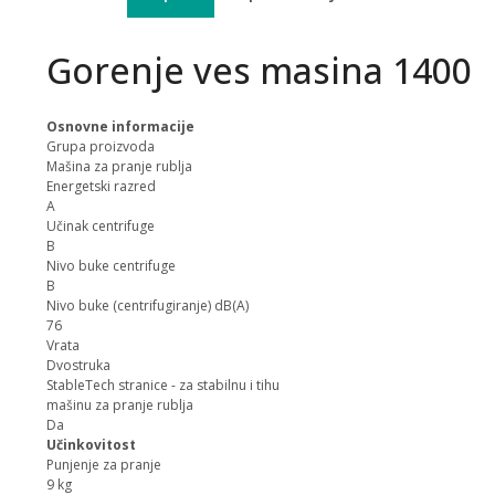
Gorenje ves masina 1400 
Osnovne informacije
Grupa proizvoda
Mašina za pranje rublja
Energetski razred
A
Učinak centrifuge
B
Nivo buke centrifuge
B
Nivo buke (centrifugiranje) dB(A)
76
Vrata
Dvostruka
StableTech stranice - za stabilnu i tihu
mašinu za pranje rublja
Da
Učinkovitost
Punjenje za pranje
9 kg