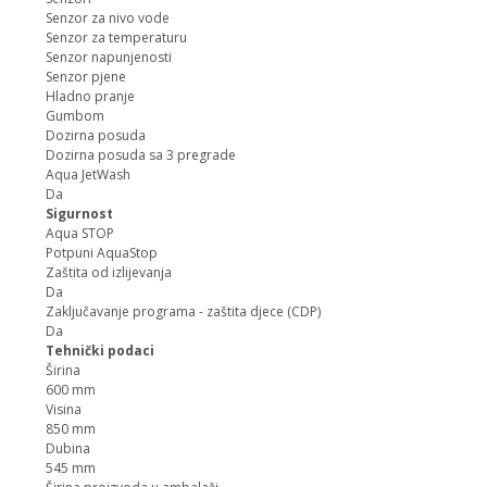
Senzor za nivo vode
Senzor za temperaturu
Senzor napunjenosti
Senzor pjene
Hladno pranje
Gumbom
Dozirna posuda
Dozirna posuda sa 3 pregrade
Aqua JetWash
Da
Sigurnost
Aqua STOP
Potpuni AquaStop
Zaštita od izlijevanja
Da
Zaključavanje programa - zaštita djece (CDP)
Da
Tehnički podaci
Širina
600 mm
Visina
850 mm
Dubina
545 mm