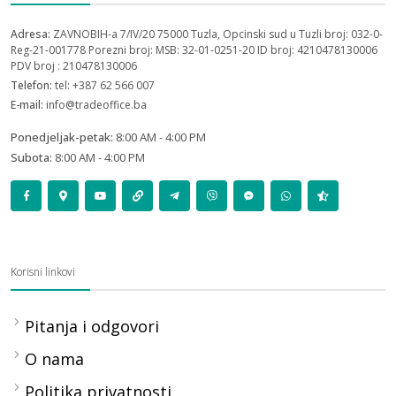
Adresa:
ZAVNOBIH-a 7/IV/20 75000 Tuzla, Opcinski sud u Tuzli broj: 032-0-
Reg-21-001778 Porezni broj: MSB: 32-01-0251-20 ID broj: 4210478130006
PDV broj : 210478130006
Telefon:
tel: +387 62 566 007
E-mail:
info@tradeoffice.ba
Ponedjeljak-petak:
8:00 AM - 4:00 PM
Subota:
8:00 AM - 4:00 PM
Korisni linkovi
Pitanja i odgovori
O nama
Politika privatnosti