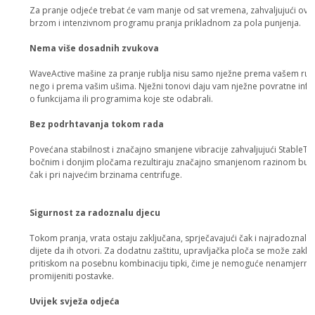
Za pranje odjeće trebat će vam manje od sat vremena, zahvaljujući ov
brzom i intenzivnom programu pranja prikladnom za pola punjenja.
Nema više dosadnih zvukova
WaveActive mašine za pranje rublja nisu samo nježne prema vašem rubl
nego i prema vašim ušima. Nježni tonovi daju vam nježne povratne info
o funkcijama ili programima koje ste odabrali.
Bez podrhtavanja tokom rada
Povećana stabilnost i značajno smanjene vibracije zahvaljujući StableTe
bočnim i donjim pločama rezultiraju značajno smanjenom razinom buk
čak i pri najvećim brzinama centrifuge.
Sigurnost za radoznalu djecu
Tokom pranja, vrata ostaju zaključana, sprječavajući čak i najradoznalij
dijete da ih otvori. Za dodatnu zaštitu, upravljačka ploča se može zaklju
pritiskom na posebnu kombinaciju tipki, čime je nemoguće nenamjerno
promijeniti postavke.
Uvijek svježa odjeća