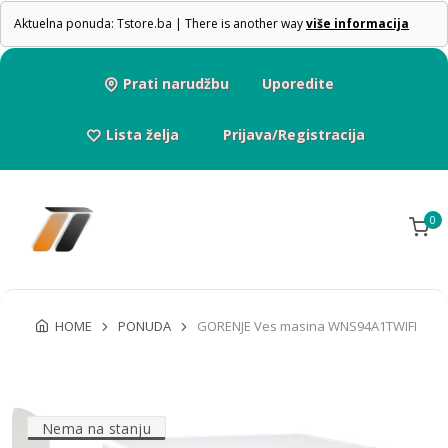
Aktuelna ponuda: Tstore.ba | There is another way
više informacija
Prati narudžbu
Uporedite
Lista želja
Prijava/Registracija
0
HOME
PONUDA
GORENJE Ves masina WNS94A1TWIFI
Nema na stanju