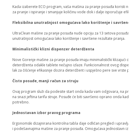
Kada izaberete ECO program, vaša mašina za pranje posuđa koristi ni
za pranje i ispiranje i smanjuje količinu vode dok i dalje isporučuje efik
Fleksibilna unutrašnjost omogućava lako korištenje i savršene 
UltraClean mašine za pranje posuđa nude opciju za 13 setova posuđa. F
unutrašnjost omogućava lako korištenje i savršene rezultate pranja.
Minimalistički klizni dispenzer deterdženta
Nove Gorenje mašine za pranje posuđa imaju minimalistički klizajući di
deterdženta odakle tablete nečujno izlaze. Funkcionalnost ovog dispenz
lak za čišćenje efikasnije dozira deterdžent i uspješno pere sve vrste p
Čisto posuđe, manji račun za struju
Ovaj program služi da podesite start onda kada vam odgovara, na prim
na snazi jeftina tarifa struje. Posuđe će biti savršeno oprano onda ka
potrebno.
Jednostavan izbor pravog programa
Ergonomski dizajnirana kontrolna tabla daje odličan pregled i upravlja
i podešavnajima mašine za pranje posuđa. Omogućava jednostavn izb