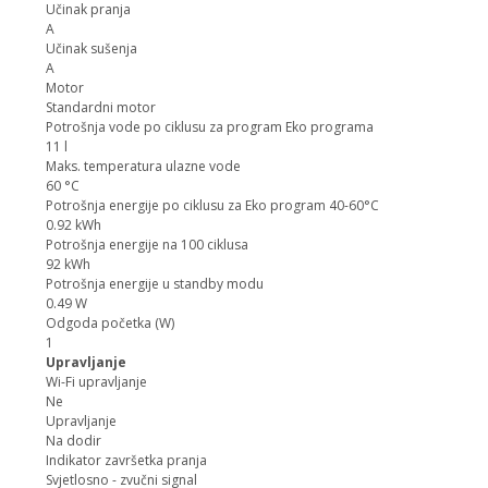
Učinak pranja
A
Učinak sušenja
A
Motor
Standardni motor
Potrošnja vode po ciklusu za program Eko programa
11 l
Maks. temperatura ulazne vode
60 °C
Potrošnja energije po ciklusu za Eko program 40-60°C
0.92 kWh
Potrošnja energije na 100 ciklusa
92 kWh
Potrošnja energije u standby modu
0.49 W
Odgoda početka (W)
1
Upravljanje
Wi-Fi upravljanje
Ne
Upravljanje
Na dodir
Indikator završetka pranja
Svjetlosno - zvučni signal