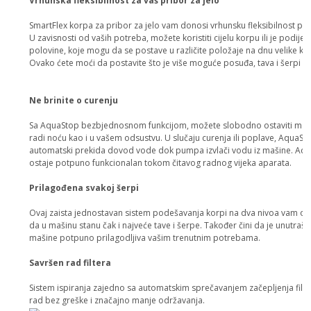
Vrhunska fleksibilnost za vaš pribor za jelo
SmartFlex korpa za pribor za jelo vam donosi vrhunsku fleksibilnost pri 
U zavisnosti od vaših potreba, možete koristiti cijelu korpu ili je podijelit
polovine, koje mogu da se postave u različite položaje na dnu velike ko
Ovako ćete moći da postavite što je više moguće posuđa, tava i šerpi u
Ne brinite o curenju
Sa AquaStop bezbjednosnom funkcijom, možete slobodno ostaviti maš
radi noću kao i u vašem odsustvu. U slučaju curenja ili poplave, AquaSt
automatski prekida dovod vode dok pumpa izvlači vodu iz mašine. Aq
ostaje potpuno funkcionalan tokom čitavog radnog vijeka aparata.
Prilagođena svakoj šerpi
Ovaj zaista jednostavan sistem podešavanja korpi na dva nivoa vam 
da u mašinu stanu čak i najveće tave i šerpe. Također čini da je unutrašn
mašine potpuno prilagodljiva vašim trenutnim potrebama.
Savršen rad filtera
Sistem ispiranja zajedno sa automatskim sprečavanjem začepljenja fil
rad bez greške i značajno manje održavanja.