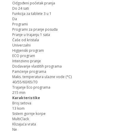
Odgođeni početak pranja
Do 24 sati
Funkcija za tablete 3 u 1
Da
Programi
Programi za pranje posuđa
Pranje u trajanju 1 sata
Čaše od kristala
Univerzalni
Higijenski program
ECO program
Intenzivno pranje
Dodavanje vlastitih programa
Pamćenje programa
Maks. temperatura ulazne vode (°C)
40/55/60/65/70
Trajanje Eco programa
215 min
Karakteristike
Broj setova
13 kom
Sistem gornje korpe
MultiClack
Klizajuća vrata
Ne