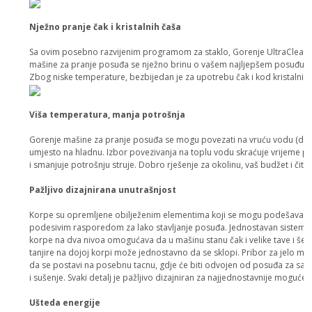
Nježno pranje čak i kristalnih čaša
Sa ovim posebno razvijenim programom za staklo, Gorenje UltraClean
mašine za pranje posuđa se nježno brinu o vašem najljepšem posuđu.
Zbog niske temperature, bezbijedan je za upotrebu čak i kod kristalnih 
Viša temperatura, manja potrošnja
Gorenje mašine za pranje posuđa se mogu povezati na vruću vodu (do 
umjesto na hladnu. Izbor povezivanja na toplu vodu skraćuje vrijeme 
i smanjuje potrošnju struje. Dobro rješenje za okolinu, vaš budžet i čit
Pažljivo dizajnirana unutrašnjost
Korpe su opremljene obilježenim elementima koji se mogu podešavati, 
podesivim rasporedom za lako stavljanje posuđa. Jednostavan sistem
korpe na dva nivoa omogućava da u mašinu stanu čak i velike tave i šer
tanjire na dojoj korpi može jednostavno da se sklopi. Pribor za jelo m
da se postavi na posebnu tacnu, gdje će biti odvojen od posuđa za sav
i sušenje. Svaki detalj je pažljivo dizajniran za najjednostavnije moguće 
Ušteda energije