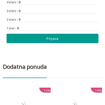
4 stars
- 0
3 stars
- 0
2 stars
- 0
1 star
- 0
Prijava
Dodatna ponuda
-15%
-15%
-14%
-14%