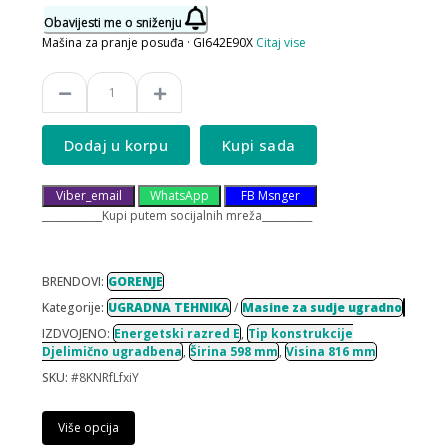
Obavijesti me o sniženju
Mašina za pranje posuđa · GI642E90X
Citaj vise
Dodaj u korpu
Kupi sada
Viber_email
WhatsApp
FB Msnger
____________Kupi putem socijalnih mreža__________
BRENDOVI:
GORENJE
Kategorije:
UGRADNA TEHNIKA
/
Masine za sudje ugradno
IZDVOJENO:
Energetski razred E
,
Tip konstrukcije
Djelimično ugradbena
,
Širina 598 mm
,
Visina 816 mm
SKU:
#8KNRfLfxiY
Više opcija