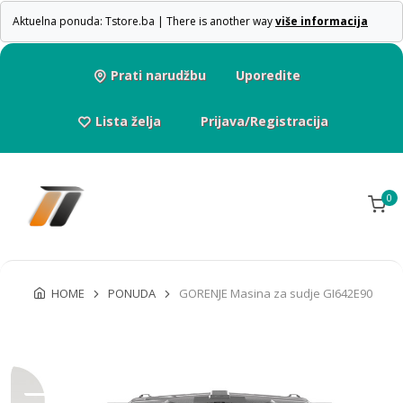
Aktuelna ponuda: Tstore.ba | There is another way
više informacija
Prati narudžbu
Uporedite
Lista želja
Prijava/Registracija
0
HOME
PONUDA
GORENJE Masina za sudje GI642E90