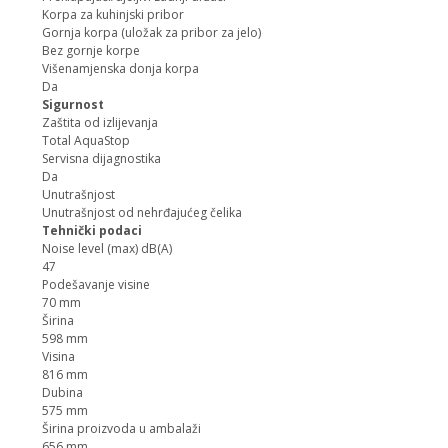
Korpa za kuhinjski pribor
Gornja korpa (uložak za pribor za jelo)
Bez gornje korpe
Višenamjenska donja korpa
Da
Sigurnost
Zaštita od izlijevanja
Total AquaStop
Servisna dijagnostika
Da
Unutrašnjost
Unutrašnjost od nehrđajućeg čelika
Tehnički podaci
Noise level (max) dB(A)
47
Podešavanje visine
70 mm
Širina
598 mm
Visina
816 mm
Dubina
575 mm
Širina proizvoda u ambalaži
656 mm