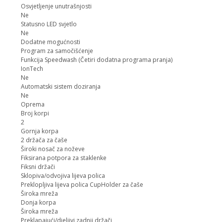
Osvjetljenje unutrašnjosti
Ne
Statusno LED svjetlo
Ne
Dodatne mogućnosti
Program za samočišćenje
Funkcija Speedwash (Četiri dodatna programa pranja)
IonTech
Ne
Automatski sistem doziranja
Ne
Oprema
Broj korpi
2
Gornja korpa
2 držača za čaše
Široki nosač za noževe
Fiksirana potpora za staklenke
Fiksni držači
Sklopiva/odvojiva lijeva polica
Preklopljiva lijeva polica CupHolder za čaše
Široka mreža
Donja korpa
Široka mreža
Preklapajući/djeljivi zadnji držači