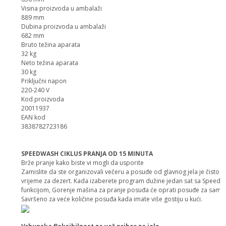
Visina proizvoda u ambalaži
889 mm
Dubina proizvoda u ambalaži
682 mm
Bruto težina aparata
32 kg
Neto težina aparata
30 kg
Priključni napon
220-240 V
Kod proizvoda
20011937
EAN kod
3838782723186
SPEEDWASH CIKLUS PRANJA OD 15 MINUTA
Brže pranje kako biste vi mogli da usporite
Zamislite da ste organizovali večeru a posuđe od glavnog jela je čisto n
vrijeme za dezert. Kada izaberete program dužine jedan sat sa Speed
funkcijom, Gorenje mašina za pranje posuđa će oprati posuđe za samo
Savršeno za veće količine posuđa kada imate više gostiju u kući.