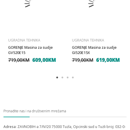
UGRADNA TEHNIKA
UGRADNA TEHNIKA
GORENJE Masina za sudje
GORENJE Masina za sudje
GV520E15
GI520E15X
609,00KM
619,00KM
719,00KM
719,00KM
Pronađite nas i na društvenim mrežama
Adresa:
ZAVNOBIH-a 7/IV/20 75000 Tuzla, Opcinski sud u Tuzli broj: 032-0-