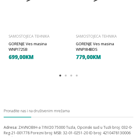
SAMOSTOJECA TEHNIKA
SAMOSTOJECA TEHNIKA
GORENJE Ves masina
GORENJE Ves masina
WNPI72SB
WNPI84BDS
699,00KM
779,00KM
Pronađite nas i na društvenim mrežama
Adresa:
ZAVNOBIH-a 7/IV/20 75000 Tuzla, Opcinski sud u Tuzli broj: 032-0-
Reg-21-001778 Porezni broj: MSB: 32-01-0251-20 ID broj: 4210478130006