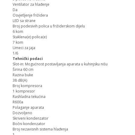
Ventilator za hlađenje
Da
Osvjetljenje frižidera
LED sa strane
Broj podesivih polica u frižiderskom dijelu
6 kom
Staklena(e) polica(e)
7 kom
Umeci za jaja
1/6
Tehnički podaci
Slot-in: Mogućnost postavljanja aparata u kuhinjsku nišu
Širina 60 cm
Razina buke
38 dB(A)
Broj kompresora
1 kompresor
Rashladna tekućina
R600a
Polaganje aparata
Dozvoljeno
Skriveni kondenzator
Bočni kondenzator
Broj nezavisnih sistema hlađenja
1