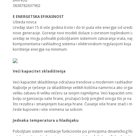
EAN kod
3838782637902
E ENERGETSKA EFIKASNOST
Ušteda novca
Uređaji stari 15 ili više godina troše i do tri puta više energije od uređaj
nove generacije. Gorenje novi modeli dolaze s izvrsnom toplinskom izo
uređaji se mogu pohvaliti poboljšanim sistemom zatvaranja vrata, najs
komponentama rashladnog sistema i elektronskom regulacijom koja s
korištenje energije na minimum.
Veći kapacitet skladištenja
Veći kapacitet skladištenja odražava trendove u modernim rashladnim 
Najbolje je rješenje za skladištenje velikih količina namirnica ako organi
veliku zabavu ili veliku večeru sa svojim najmilijima. Veći kapacitet omo
bolju organizaciju vaše hrane, pružajući bolji pregled onoga što je na z
što rezultira i smanjenjem bacanja hrane. Čuvanje više hrane znači i ma
česte kupovine i više vremena sa sobom.
Jednaka temperatura u hladnjaku
Poboljšani sistem ventilacije funkcioniše po principima dinamičkog hlađ