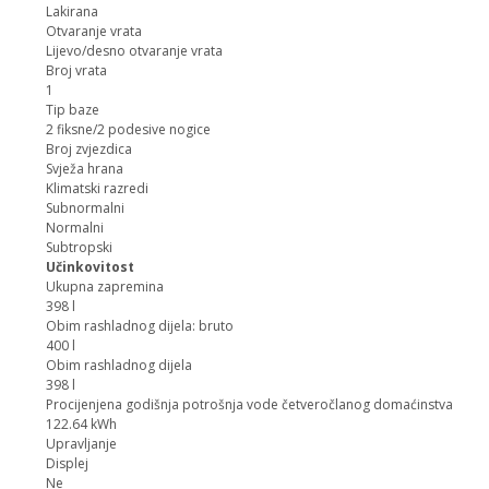
Lakirana
Otvaranje vrata
Lijevo/desno otvaranje vrata
Broj vrata
1
Tip baze
2 fiksne/2 podesive nogice
Broj zvjezdica
Svježa hrana
Klimatski razredi
Subnormalni
Normalni
Subtropski
Učinkovitost
Ukupna zapremina
398 l
Obim rashladnog dijela: bruto
400 l
Obim rashladnog dijela
398 l
Procijenjena godišnja potrošnja vode četveročlanog domaćinstva
122.64 kWh
Upravljanje
Displej
Ne