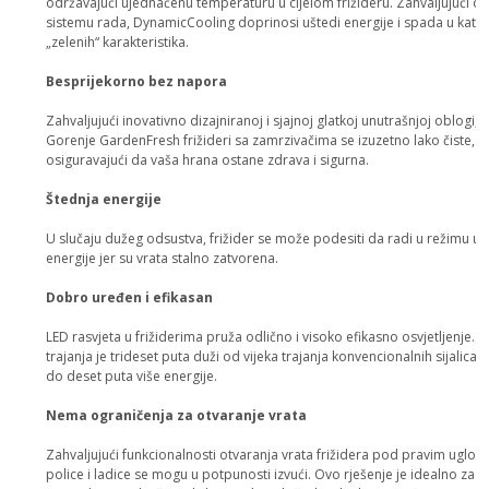
održavajući ujednačenu temperaturu u cijelom frižideru. Zahvaljujući 
sistemu rada, DynamicCooling doprinosi uštedi energije i spada u kateg
„zelenih“ karakteristika.
Besprijekorno bez napora
Zahvaljujući inovativno dizajniranoj i sjajnoj glatkoj unutrašnjoj oblogi,
Gorenje GardenFresh frižideri sa zamrzivačima se izuzetno lako čiste,
osiguravajući da vaša hrana ostane zdrava i sigurna.
Štednja energije
U slučaju dužeg odsustva, frižider se može podesiti da radi u režimu u
energije jer su vrata stalno zatvorena.
Dobro uređen i efikasan
LED rasvjeta u frižiderima pruža odlično i visoko efikasno osvjetljenje. N
trajanja je trideset puta duži od vijeka trajanja konvencionalnih sijalica, a
do deset puta više energije.
Nema ograničenja za otvaranje vrata
Zahvaljujući funkcionalnosti otvaranja vrata frižidera pod pravim uglom
police i ladice se mogu u potpunosti izvući. Ovo rješenje je idealno za fr