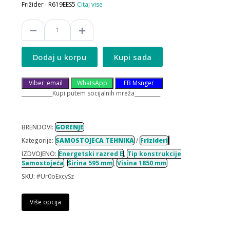
Frižider · R619EES5
Citaj vise
Dodaj u korpu
Kupi sada
Viber_email
WhatsApp
FB Msnger
____________Kupi putem socijalnih mreža__________
BRENDOVI:
GORENJE
Kategorije:
SAMOSTOJECA TEHNIKA
/
Frizideri
IZDVOJENO:
Energetski razred E
,
Tip konstrukcije
Samostojeća
,
Širina 595 mm
,
Visina 1850 mm
SKU:
#Ur0oExcySz
Više opcija