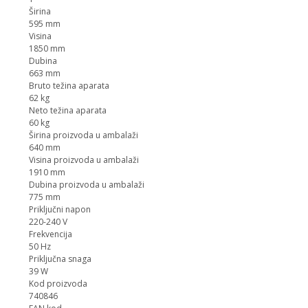
Širina
595 mm
Visina
1850 mm
Dubina
663 mm
Bruto težina aparata
62 kg
Neto težina aparata
60 kg
Širina proizvoda u ambalaži
640 mm
Visina proizvoda u ambalaži
1910 mm
Dubina proizvoda u ambalaži
775 mm
Priključni napon
220-240 V
Frekvencija
50 Hz
Priključna snaga
39 W
Kod proizvoda
740846