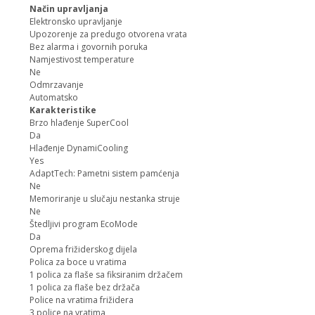
Način upravljanja
Elektronsko upravljanje
Upozorenje za predugo otvorena vrata
Bez alarma i govornih poruka
Namjestivost temperature
Ne
Odmrzavanje
Automatsko
Karakteristike
Brzo hlađenje SuperCool
Da
Hlađenje DynamiCooling
Yes
AdaptTech: Pametni sistem pamćenja
Ne
Memoriranje u slučaju nestanka struje
Ne
Štedljivi program EcoMode
Da
Oprema frižiderskog dijela
Polica za boce u vratima
1 polica za flaše sa fiksiranim držačem
1 polica za flaše bez držača
Police na vratima frižidera
3 police na vratima